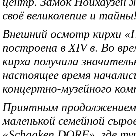
центр. Замок Нойхаузен 
своё великолепие и тайны
Внешний осмотр кирхи «Н
построена в XIV в. Во вр
кирха получила значител
настоящее время началис
концертно-музейного комп
Приятным продолжением 
маленькой семейной сыр
«Schaaken DORF», где т