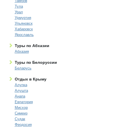
Тамбов
Тула
Урал
Удмуртия
Ульяновск
Хабаровск
Ярославль
Туры по Абхазии
Абхазия
Туры по Белоруссии
Беларусь
Отдых в Крыму
Алупка
Алушта
Анапа
Евпатория
Мисхор
Симеиз
Судак
Феодосия