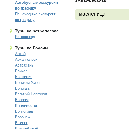
Автобусные экскурсии
по графику
масленица
Пешеходные экскурсии
по графику
Туры на ретропоезде
Ретропоезд
Туры по России
Алтай
Архангельск
Астрахань
Байкал
Башкирия
Великий Устюг
Вологда
Великий Новгород
Валаам
Владивосток
Волгоград
Воронеж
Выборг
Вятский край