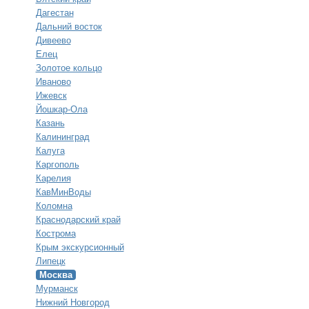
Дагестан
Дальний восток
Дивеево
Елец
Золотое кольцо
Иваново
Ижевск
Йошкар-Ола
Казань
Калининград
Калуга
Каргополь
Карелия
КавМинВоды
Коломна
Краснодарский край
Кострома
Крым экскурсионный
Липецк
Москва
Мурманск
Нижний Новгород