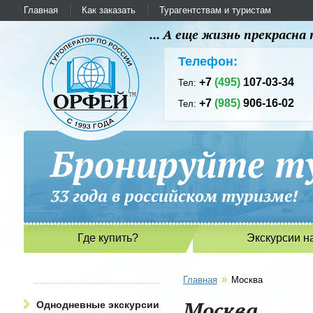
Главная
Как заказать
Турагентствам и туристам
... А еще жизнь прекрасн
Телефон:
+7
(495)
107-03-34
Тел:
+7
(985)
906-16-02
Тел:
Бронируйте ту
33 года в российском туриз
Где купить?
Экскурсии н
»
Главная
Москва
Москва
Однодневные экскурсии