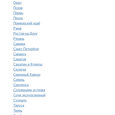
Орел
Псков
Пермь
Пенза
Приморский край
Ржев
Ростов-на-Дону
Рязань
Самара
Санкт-Петербург
Саранск
Саратов
Сахалин и Курилы
Селигер
Северный Кавказ
Сибирь
Смоленск
Соловецкие острова
Сочи экскурсионный
Суздаль
Таруса
Тверь