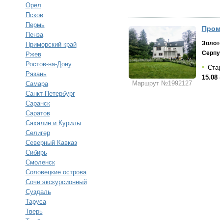
Орел
Псков
Пермь
Пром
Пенза
Золот
Приморский край
Серпу
Ржев
Ростов-на-Дону
Стар
Рязань
15.08 
Маршрут №1992127
Самара
Санкт-Петербург
Саранск
Саратов
Сахалин и Курилы
Селигер
Северный Кавказ
Сибирь
Смоленск
Соловецкие острова
Сочи экскурсионный
Суздаль
Таруса
Тверь