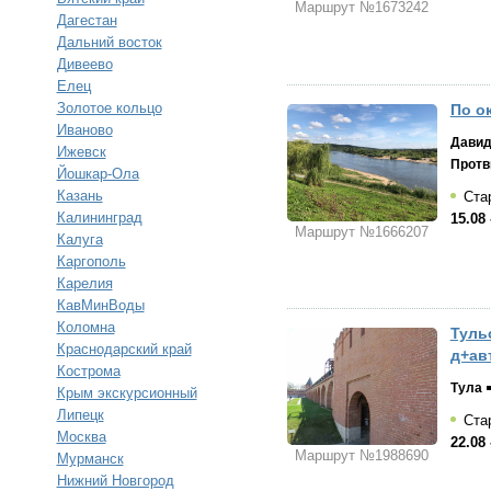
Маршрут №1673242
Дагестан
Дальний восток
Дивеево
Елец
Золотое кольцо
По ок
Иваново
Давид
Ижевск
Протв
Йошкар-Ола
Казань
Стар
Калининград
15.08 
Маршрут №1666207
Калуга
Каргополь
Карелия
КавМинВоды
Коломна
Тульс
Краснодарский край
д+ав
Кострома
Тула
Крым экскурсионный
Липецк
Стар
Москва
22.08 
Маршрут №1988690
Мурманск
Нижний Новгород