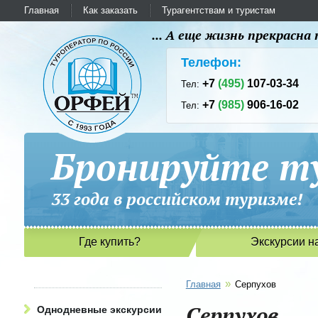
Главная
Как заказать
Турагентствам и туристам
... А еще жизнь прекрасн
Телефон:
+7
(495)
107-03-34
Тел:
+7
(985)
906-16-02
Тел:
Бронируйте ту
33 года в российском туриз
Где купить?
Экскурсии н
»
Главная
Серпухов
Серпухов
Однодневные экскурсии