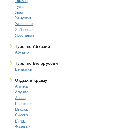
Тамбов
Тула
Урал
Удмуртия
Ульяновск
Хабаровск
Ярославль
Туры по Абхазии
Абхазия
Туры по Белоруссии
Беларусь
Отдых в Крыму
Алупка
Алушта
Анапа
Евпатория
Мисхор
Симеиз
Судак
Феодосия