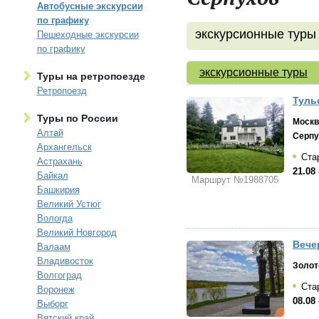
Автобусные экскурсии
по графику
экскурсионные туры
Пешеходные экскурсии
по графику
экскурсионные туры
Туры на ретропоезде
Ретропоезд
Тульс
Туры по России
Москв
Алтай
Серпу
Архангельск
Стар
Астрахань
21.08 
Байкал
Маршрут №1988705
Башкирия
Великий Устюг
Вологда
Великий Новгород
Вечер
Валаам
Владивосток
Золот
Волгоград
Стар
Воронеж
08.08 
Выборг
Вятский край