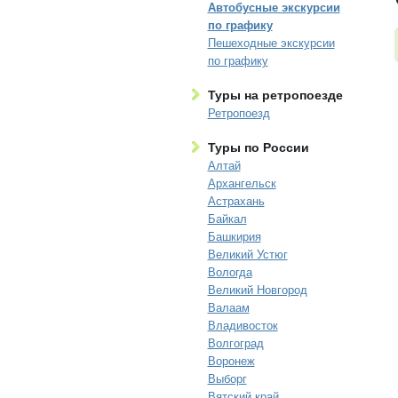
Автобусные экскурсии
по графику
Пешеходные экскурсии
по графику
Туры на ретропоезде
Ретропоезд
Туры по России
Алтай
Архангельск
Астрахань
Байкал
Башкирия
Великий Устюг
Вологда
Великий Новгород
Валаам
Владивосток
Волгоград
Воронеж
Выборг
Вятский край