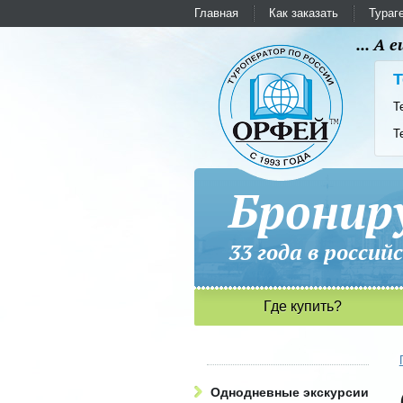
Главная
Как заказать
Тураг
... А
Т
Т
Т
Бронир
33 года в рос
Где купить?
Однодневные экскурсии