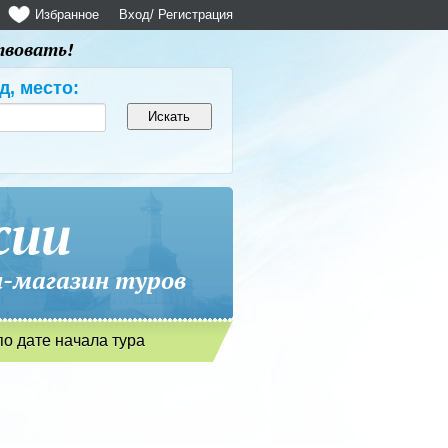
Избранное
Вход
/ Регистрация
твовать!
д, место:
сии
магазин туров
по дате начала тура