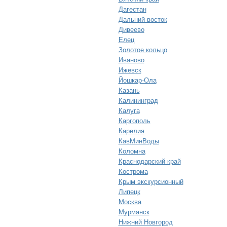
Дагестан
Дальний восток
Дивеево
Елец
Золотое кольцо
Иваново
Ижевск
Йошкар-Ола
Казань
Калининград
Калуга
Каргополь
Карелия
КавМинВоды
Коломна
Краснодарский край
Кострома
Крым экскурсионный
Липецк
Москва
Мурманск
Нижний Новгород