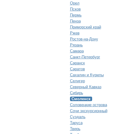
Орел
Псков
Пермь
Пенза
Приморский край
Ржев
Ростов-на-Дону
Рязань
Самара
Санкт-Петербург
Саранск
Саратов
Сахалин и Курилы
Селигер
Северный Кавказ
Сибирь
Смоленск
Соловецкие острова
Сочи экскурсионный
Суздаль
Таруса
Тверь