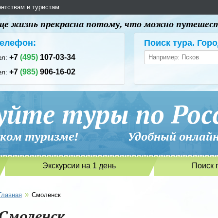
ентствам и туристам
 еще жизнь прекрасна потому, что можно путешес
елефон:
Поиск тура. Горо
+7
(495)
107-03-34
ел:
+7
(985)
906-16-02
ел:
уйте туры по Рос
сийском туризме! Удобный онлайн-
Экскурсии на 1 день
Поиск 
»
Главная
Смоленск
Смоленск