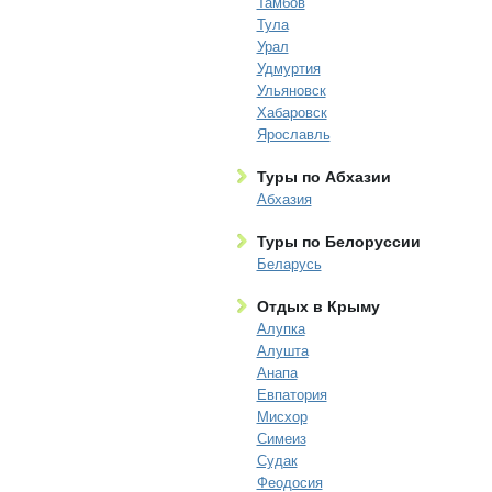
Тамбов
Тула
Урал
Удмуртия
Ульяновск
Хабаровск
Ярославль
Туры по Абхазии
Абхазия
Туры по Белоруссии
Беларусь
Отдых в Крыму
Алупка
Алушта
Анапа
Евпатория
Мисхор
Симеиз
Судак
Феодосия