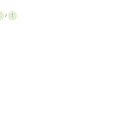
↓
↑
/