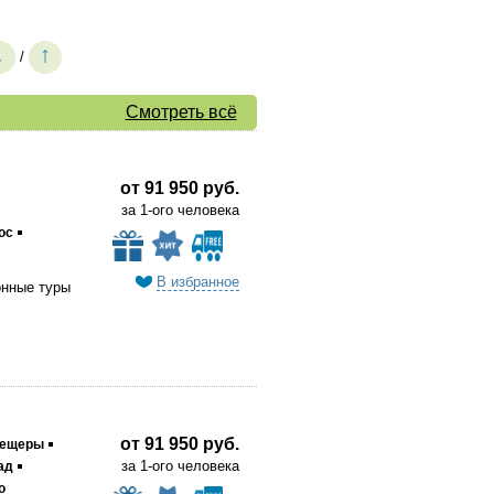
↓
↑
/
Смотреть всё
от 91 950 руб.
за 1-ого человека
ос
В избранное
онные туры
от 91 950 руб.
пещеры
за 1-ого человека
ад
о