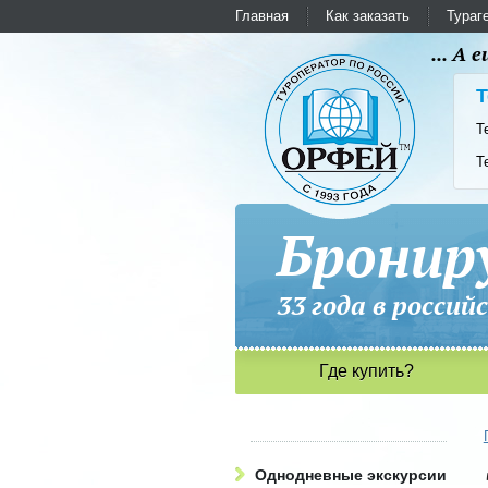
Главная
Как заказать
Тураг
... А
Т
Т
Т
Бронир
33 года в рос
Где купить?
Однодневные экскурсии