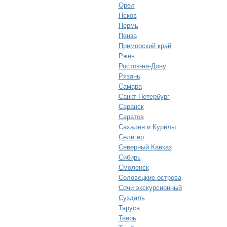
Орел
Псков
Пермь
Пенза
Приморский край
Ржев
Ростов-на-Дону
Рязань
Самара
Санкт-Петербург
Саранск
Саратов
Сахалин и Курилы
Селигер
Северный Кавказ
Сибирь
Смоленск
Соловецкие острова
Сочи экскурсионный
Суздаль
Таруса
Тверь