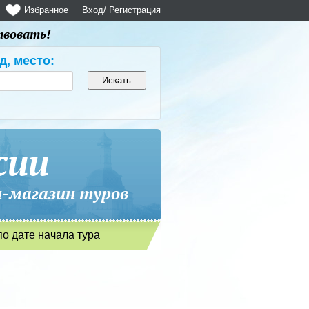
Избранное
Вход
/ Регистрация
твовать!
д, место:
сии
магазин туров
по дате начала тура