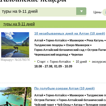
туры на 9-11 дней
Цены
туры на 9-11 дней
10 незабываемых дней на Алтае (10 дней)
Алтай
Горно-Алтайск
Манжерок
Река Катунь
Талдинские пещеры
Озеро Манжерок
Горно-Алтайский ботанический сад
Остров Патм
Черемшанский водопад
Черепан
Маршрут №1676074
Старт: г. Горно-Алтайск
10 дней
экскурси
18.08 - 27.08, 01.09 - 10.09
По голубым озерам Алтая (10 дней)
Алтай
Горно-Алтайск
Манжерок
Талдинские 
Остров Патмос
Горно-Алтайский ботанический с
Чуйский тракт
Чуй-Оозы
Акташ
Телецкое озер