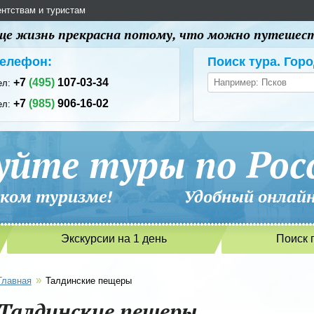
ентствам и туристам
 еще жизнь прекрасна потому, что можно путешес
елефон:
Поиск тура. Горо
+7
(495)
107-03-34
ел:
+7
(985)
906-16-02
ел:
уйте туры по Рос
сийском туризме! Удобный онлайн-
Экскурсии на 1 день
Поиск 
»
Главная
Талдинские пещеры
Талдинские пещеры