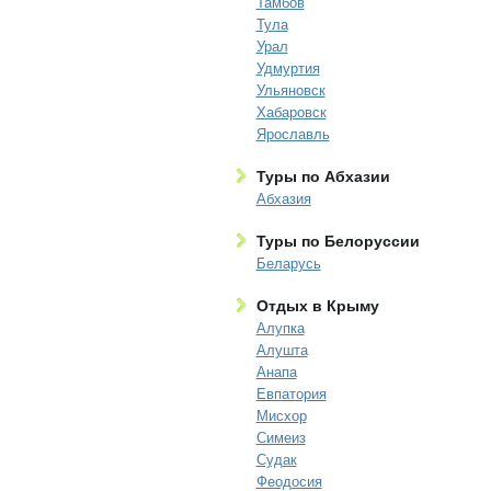
Тамбов
Тула
Урал
Удмуртия
Ульяновск
Хабаровск
Ярославль
Туры по Абхазии
Абхазия
Туры по Белоруссии
Беларусь
Отдых в Крыму
Алупка
Алушта
Анапа
Евпатория
Мисхор
Симеиз
Судак
Феодосия