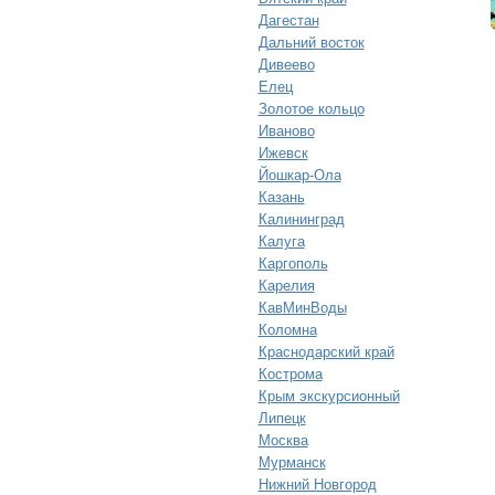
Дагестан
Дальний восток
Дивеево
Елец
Золотое кольцо
Иваново
Ижевск
Йошкар-Ола
Казань
Калининград
Калуга
Каргополь
Карелия
КавМинВоды
Коломна
Краснодарский край
Кострома
Крым экскурсионный
Липецк
Москва
Мурманск
Нижний Новгород