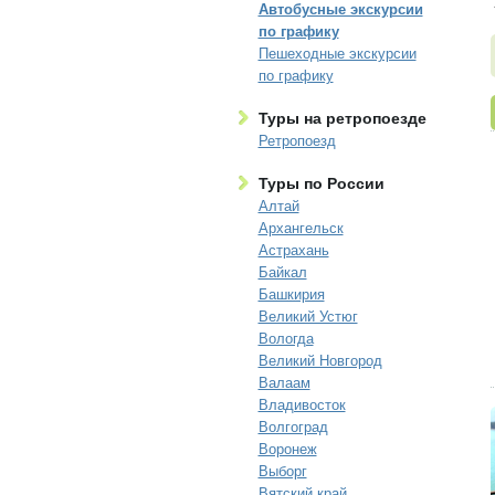
Автобусные экскурсии
по графику
Пешеходные экскурсии
по графику
Туры на ретропоезде
Ретропоезд
Туры по России
Алтай
Архангельск
Астрахань
Байкал
Башкирия
Великий Устюг
Вологда
Великий Новгород
Валаам
Владивосток
Волгоград
Воронеж
Выборг
Вятский край