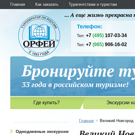
Главная
Как заказать
Турагентствам и туристам
... А еще жизнь прекрасн
Телефон:
+7
(495)
107-03-34
Тел:
+7
(985)
906-16-02
Тел:
Бронируйте ту
33 года в российском туриз
Где купить?
Экскурсии н
»
Главная
Великий Новгород
Великий Нов
Однодневные экскурсии