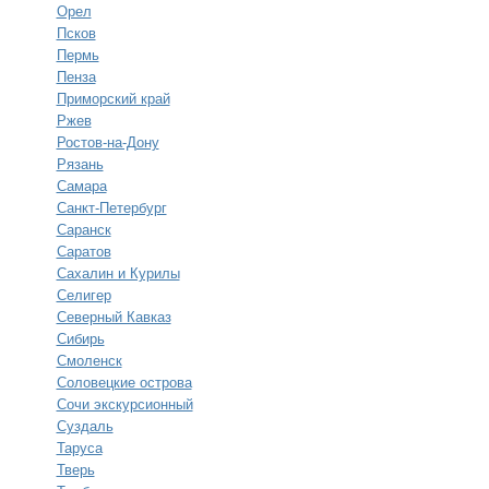
Орел
Псков
Пермь
Пенза
Приморский край
Ржев
Ростов-на-Дону
Рязань
Самара
Санкт-Петербург
Саранск
Саратов
Сахалин и Курилы
Селигер
Северный Кавказ
Сибирь
Смоленск
Соловецкие острова
Сочи экскурсионный
Суздаль
Таруса
Тверь