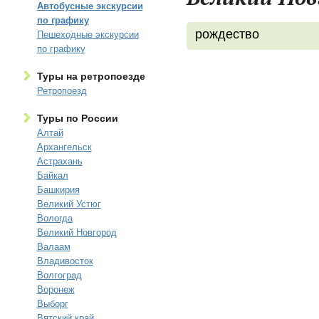
Автобусные экскурсии
по графику
рождество
Пешеходные экскурсии
по графику
Туры на ретропоезде
Ретропоезд
Туры по России
Алтай
Архангельск
Астрахань
Байкал
Башкирия
Великий Устюг
Вологда
Великий Новгород
Валаам
Владивосток
Волгоград
Воронеж
Выборг
Вятский край