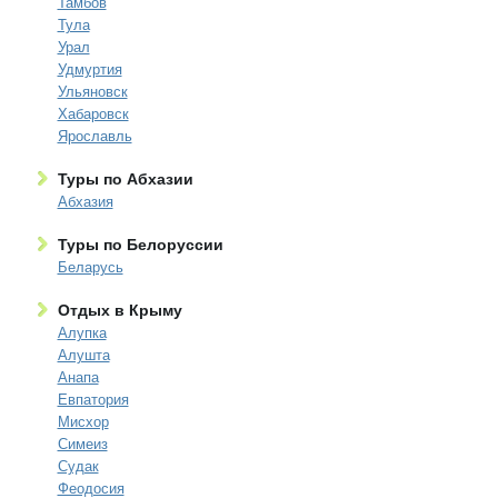
Тамбов
Тула
Урал
Удмуртия
Ульяновск
Хабаровск
Ярославль
Туры по Абхазии
Абхазия
Туры по Белоруссии
Беларусь
Отдых в Крыму
Алупка
Алушта
Анапа
Евпатория
Мисхор
Симеиз
Судак
Феодосия