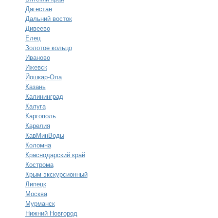
Дагестан
Дальний восток
Дивеево
Елец
Золотое кольцо
Иваново
Ижевск
Йошкар-Ола
Казань
Калининград
Калуга
Каргополь
Карелия
КавМинВоды
Коломна
Краснодарский край
Кострома
Крым экскурсионный
Липецк
Москва
Мурманск
Нижний Новгород