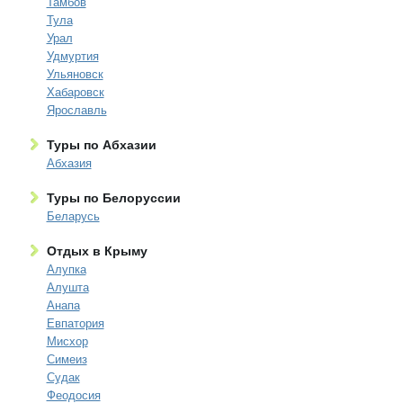
Тамбов
Тула
Урал
Удмуртия
Ульяновск
Хабаровск
Ярославль
Туры по Абхазии
Абхазия
Туры по Белоруссии
Беларусь
Отдых в Крыму
Алупка
Алушта
Анапа
Евпатория
Мисхор
Симеиз
Судак
Феодосия