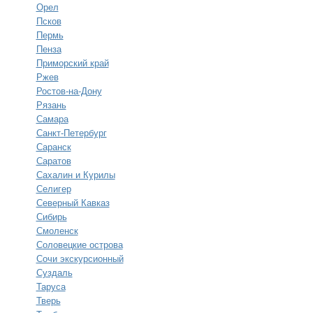
Орел
Псков
Пермь
Пенза
Приморский край
Ржев
Ростов-на-Дону
Рязань
Самара
Санкт-Петербург
Саранск
Саратов
Сахалин и Курилы
Селигер
Северный Кавказ
Сибирь
Смоленск
Соловецкие острова
Сочи экскурсионный
Суздаль
Таруса
Тверь