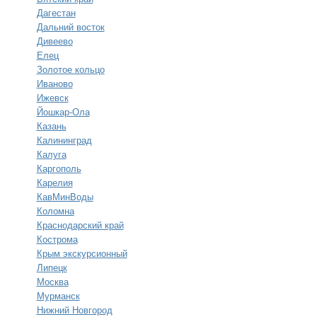
Дагестан
Дальний восток
Дивеево
Елец
Золотое кольцо
Иваново
Ижевск
Йошкар-Ола
Казань
Калининград
Калуга
Каргополь
Карелия
КавМинВоды
Коломна
Краснодарский край
Кострома
Крым экскурсионный
Липецк
Москва
Мурманск
Нижний Новгород