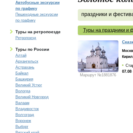
Автобусные экскурсии
по графику
праздники и фестив
Пешеходные экскурсии
по графику
Туры на праздники и 
Туры на ретропоезде
Ретропоезд
Сказ
Туры по России
Москв
Алтай
Кирил
Архангельск
Стар
Астрахань
07.08 
Байкал
Маршрут №1881876
Башкирия
Великий Устюг
Вологда
Великий Новгород
Валаам
Владивосток
Волгоград
Воронеж
Выборг
Вятский край