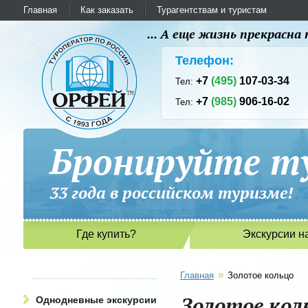
Главная
Как заказать
Турагентствам и туристам
... А еще жизнь прекрасн
Телефон:
+7
(495)
107-03-34
Тел:
+7
(985)
906-16-02
Тел:
Бронируйте ту
33 года в российском туриз
Где купить?
Экскурсии н
»
Главная
Золотое кольцо
Золотое кол
Однодневные экскурсии