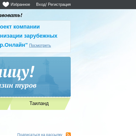
Избранное
Вход
/ Регистрация
твовать!
оект компании
анизации зарубежных
ур.Онлайн"
Посмотреть
ницу!
ин туров
Таиланд
Подписаться на рассылку