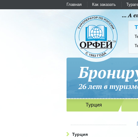
Главная
Как заказать
Тураг
... А
Т
Т
Т
Бронир
26 лет в ту
Турция
Турция