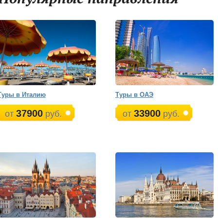
Туры в Италию
Туры в ОАЭ
37900
33900
от
руб.
от
руб.