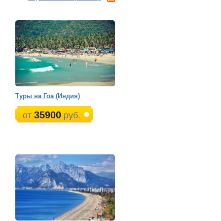
Туры на Гоа (Индия)
35900
от
руб.