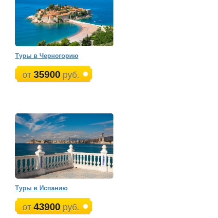
Туры в Черногорию
35900
от
руб.
Туры в Испанию
43900
от
руб.