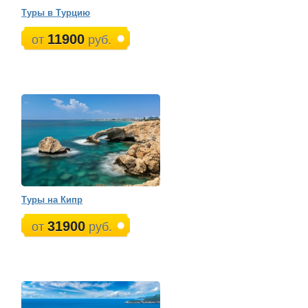
Туры в Турцию
11900
от
руб.
Туры на Кипр
31900
от
руб.