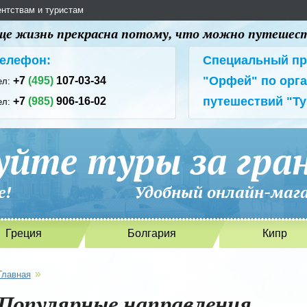
ентствам и туристам
 еще жизнь прекрасна потому, что можно путешес
елефон:
Специальный пр
"Орфей" по орг
+7
(495)
107-03-34
ел:
путешествий "Т
+7
(985)
906-16-02
ел:
уйте туры за гра
ризме! Удобный онлайн-магаз
Греция
Болгария
Кипр
»
Главная
Популярные направления