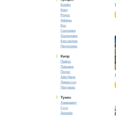
Корфу
Крит
Родос
Афины
Кос
Салоники
Халкидики
Кассандра
Пелопонес
Кипр
Пафос
Ларнака
Полис
Айя-Напа
Лимассол
Протарас
Тунис
Хаммамет
Сусс
Джерба