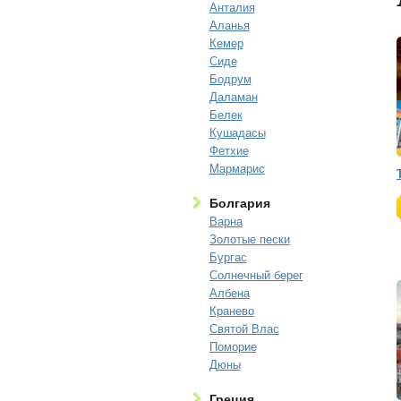
Анталия
Аланья
Кемер
Сиде
Бодрум
Даламан
Белек
Кушадасы
Фетхие
Мармарис
Болгария
Варна
Золотые пески
Бургас
Солнечный берег
Албена
Кранево
Святой Влас
Поморие
Дюны
Греция