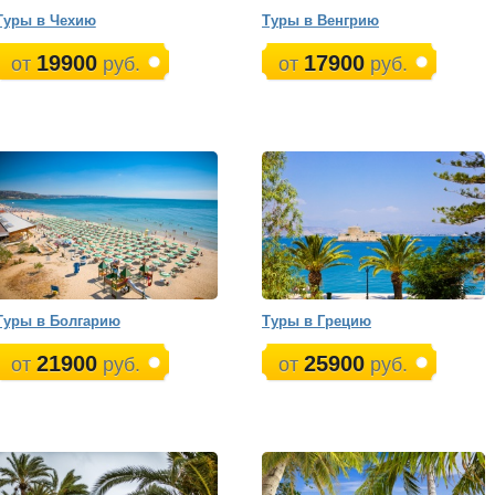
Туры в Чехию
Туры в Венгрию
19900
17900
от
руб.
от
руб.
Туры в Болгарию
Туры в Грецию
21900
25900
от
руб.
от
руб.