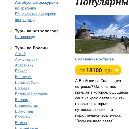
Популярны
Автобусные экскурсии
по графику
Пешеходные экскурсии
по графику
Туры на ретропоезде
Ретропоезд
Туры по России
Алтай
Соловецкие острова
Архангельск
Астрахань
18100
от
руб.
Байкал
Башкирия
А Вы были на Соловецких
Великий Устюг
островах? Одно из мест,
Вологда
приехав в которое, ощущаешь
Великий Новгород
себя на краю света или, как
Валаам
говорят некоторые
Владивосток
путешественники, – в
Волгоград
параллельной вселенной.
Воронеж
"Восьмое чудо света".
Выборг
Вятский край