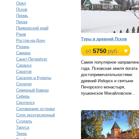
Орел
Псков
Пермь
Пенза
Приморский край
Ржев
Туры в древний Псков
Ростов-на-Дону
Рязань
5750
от
руб.
Самара
Санкт-Петербург
Самое популярное направлен
Саранск
года. Псковская земля богата
Саратов
достопримечательностями:
Сахалин и Курилы
древний Изборск и святыни
Селигер
Печорского монастыря,
Северный Кавказ
пушкинское Михайловское...
Сибирь
Смоленск
Соловецкие острова
Сочи экскурсионный
Суздаль
Таруса
Тверь