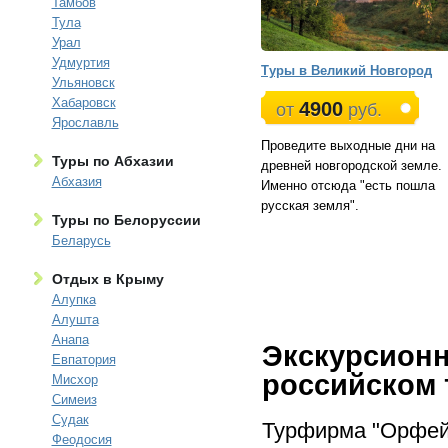
Тамбов
Тула
Урал
Удмуртия
Туры в Великий Новгород
Ульяновск
Хабаровск
4900
от
руб.
Ярославль
Проведите выходные дни на
Туры по Абхазии
древней новгородской земле.
Абхазия
Именно отсюда "есть пошла
русская земля".
Туры по Белоруссии
Беларусь
Отдых в Крыму
Алупка
Алушта
Анапа
Экскурсионн
Евпатория
российском 
Мисхор
Симеиз
Судак
Турфирма "Орфей"
Феодосия