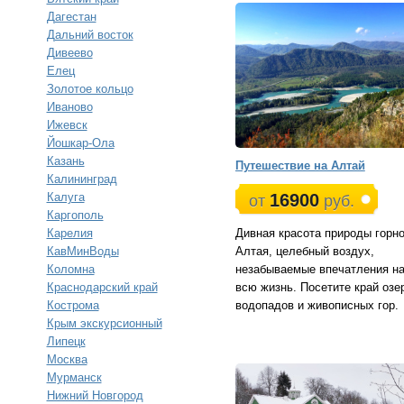
Дагестан
Дальний восток
Дивеево
Елец
Золотое кольцо
Иваново
Ижевск
Йошкар-Ола
Казань
Путешествие на Алтай
Калининград
Калуга
16900
от
руб.
Каргополь
Карелия
Дивная красота природы горно
КавМинВоды
Алтая, целебный воздух,
Коломна
незабываемые впечатления н
Краснодарский край
всю жизнь. Посетите край озе
Кострома
водопадов и живописных гор.
Крым экскурсионный
Липецк
Москва
Мурманск
Нижний Новгород