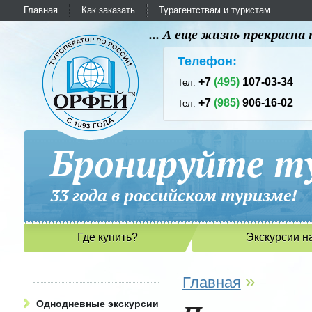
Главная
Как заказать
Турагентствам и туристам
... А еще жизнь прекрасн
Телефон:
+7
(495)
107-03-34
Тел:
+7
(985)
906-16-02
Тел:
Бронируйте ту
33 года в российском туриз
Где купить?
Экскурсии н
»
Главная
Однодневные экскурсии