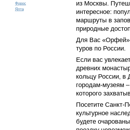
из Москвы. Путеш
Форос
Ялта
интересное: попу
маршруты в запов
природные достоп
Для Вас «Орфей» 
туров по России.
Если вас увлекае
древних монастыр
кольцу России, в
городам-музеям –
которого захватыв
Посетите Санкт-П
культурное насле
будете очарованы 
поездку невозмож