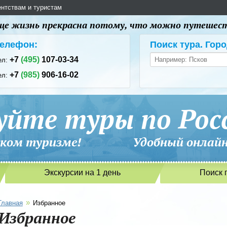
ентствам и туристам
 еще жизнь прекрасна потому, что можно путешес
елефон:
Поиск тура. Горо
+7
(495)
107-03-34
ел:
+7
(985)
906-16-02
ел:
уйте туры по Рос
сийском туризме! Удобный онлайн-
Экскурсии на 1 день
Поиск 
»
Главная
Избранное
Избранное