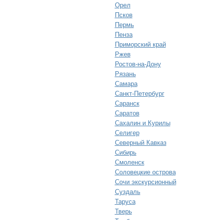
Орел
Псков
Пермь
Пенза
Приморский край
Ржев
Ростов-на-Дону
Рязань
Самара
Санкт-Петербург
Саранск
Саратов
Сахалин и Курилы
Селигер
Северный Кавказ
Сибирь
Смоленск
Соловецкие острова
Сочи экскурсионный
Суздаль
Таруса
Тверь