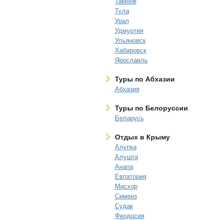
Тамбов
Тула
Урал
Удмуртия
Ульяновск
Хабаровск
Ярославль
Туры по Абхазии
Абхазия
Туры по Белоруссии
Беларусь
Отдых в Крыму
Алупка
Алушта
Анапа
Евпатория
Мисхор
Симеиз
Судак
Феодосия