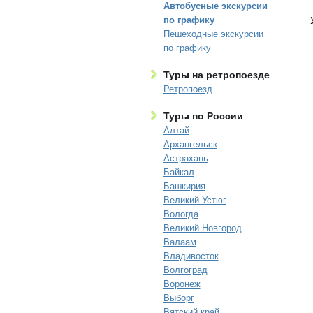
Автобусные экскурсии
по графику
Пешеходные экскурсии
по графику
Туры на ретропоезде
Ретропоезд
Туры по России
Алтай
Архангельск
Астрахань
Байкал
Башкирия
Великий Устюг
Вологда
Великий Новгород
Валаам
Владивосток
Волгоград
Воронеж
Выборг
Вятский край