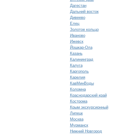
Дагестан
Дальний восток
Дивеево
Елец
Золотое кольцо
Иваново
Ижевск
Йошкар-Ола
Казань
Калининград
Калуга
Каргополь
Карелия
КавМинВоды
Коломна
Краснодарский край
Кострома
Крым экскурсионный
Липецк
Москва
Мурманск
Нижний Новгород