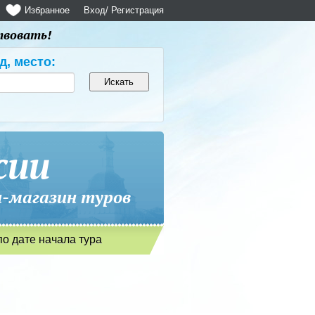
Избранное
Вход
/ Регистрация
твовать!
д, место:
сии
магазин туров
по дате начала тура