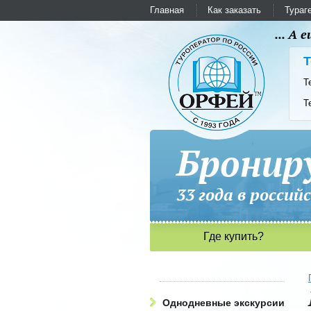
Главная
Как заказать
Тураг
... А
Т
Т
Т
Бронир
33 года в рос
Где купить?
Однодневные экскурсии