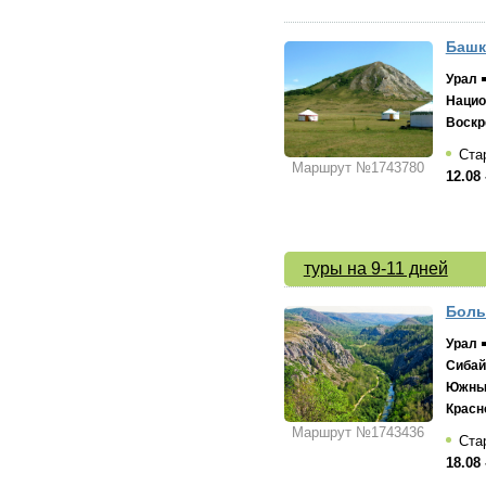
Башк
Урал
Нацио
Воскр
Стар
Маршрут №1743780
12.08 
туры на 9-11 дней
Боль
Урал
Сибай
Южны
Красн
Маршрут №1743436
Стар
18.08 