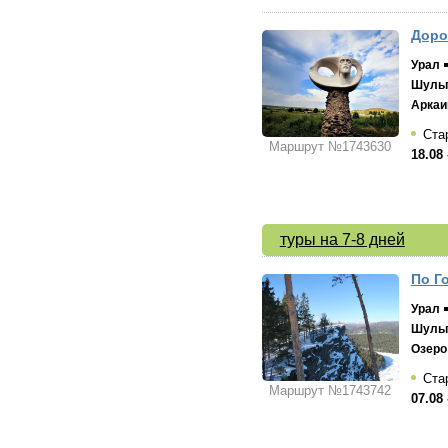
Доро
Урал
Шульг
Арка
Стар
Маршрут №1743630
18.08 
туры на 7-8 дней
По Г
Урал
Шульг
Озеро
Стар
Маршрут №1743742
07.08 