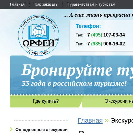
Главная
Как заказать
Турагентствам и туристам
... А еще жизнь прекрасн
Телефон:
+7
(495)
107-03-34
Тел:
+7
(985)
906-16-02
Тел:
Бронируйте ту
33 года в российском туриз
Где купить?
Экскурсии н
»
Главная
Экскур
Однодневные экскурсии