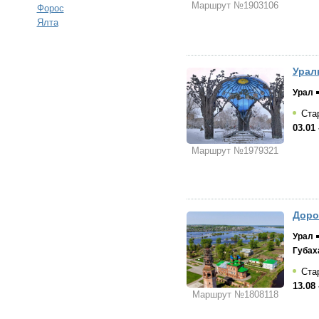
Маршрут №1903106
Форос
Ялта
Урал
Урал
Стар
03.01 
Маршрут №1979321
Доро
Урал
Губах
Стар
13.08 
Маршрут №1808118