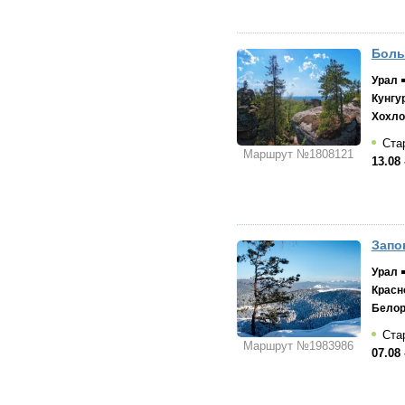
Боль
Урал
Кунгу
Хохло
Стар
Маршрут №1808121
13.08 
Запо
Урал
Красн
Белор
Стар
Маршрут №1983986
07.08 