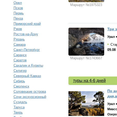
Орел
Маршрут №1975323
Псков
Пермь
Пенза
Приморский край
Ржев
Три 
Ростов-на-Дону
Урал
Рязань
Самара
Стар
Санкт-Петербург
09.08 
Саранск
Маршрут №1743667
Саратов
Сахалин и Курилы
Селигер
Северный Кавказ
туры на 4-6 дней
Сибирь
Смоленск
По а
Соловецкие острова
дня,
Сочи экскурсионный
Суздаль
Урал
Таруса
Миас
Тверь
Озеро