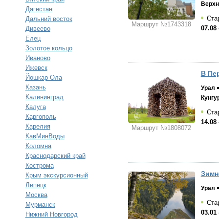
Верхн
Дагестан
Стар
Дальний восток
Маршрут №1743318
07.08 
Дивеево
Елец
Золотое кольцо
Иваново
Ижевск
В Пе
Йошкар-Ола
Казань
Урал
Калининград
Кунгу
Калуга
Стар
Каргополь
14.08 
Карелия
Маршрут №1808072
КавМинВоды
Коломна
Краснодарский край
Кострома
Зимн
Крым экскурсионный
Липецк
Урал
Москва
Стар
Мурманск
03.01 
Нижний Новгород