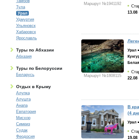
Тамбов
Маршрут №1941192
Стар
Тула
13.08 
Урал
Удмуртия
Ульяновск
Хабаровск
Ярославль
Леге
Туры по Абхазии
Урал
Абхазия
Кунгу
Белая
Туры по Белоруссии
Стар
Беларусь
Маршрут №1808115
22.08 
Отдых в Крыму
Алупка
Алушта
Анапа
В кр
Евпатория
(4 дн
Мисхор
Урал
Симеиз
Судак
Стар
Феодосия
19.08 