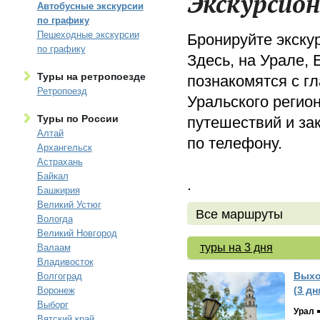
Экскурсион
Автобусные экскурсии
по графику
Пешеходные экскурсии
Бронируйте экску
по графику
Здесь, на Урале, 
Туры на ретропоезде
познакомятся с г
Ретропоезд
Уральского регион
Туры по России
путешествий и за
Алтай
по телефону.
Архангельск
Астрахань
Байкал
.
Башкирия
Великий Устюг
Все маршруты
Вологда
Великий Новгород
туры на 3 дня
Валаам
Владивосток
Выхо
Волгоград
(3 дн
Воронеж
Выборг
Урал
Вятский край