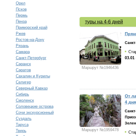
Орел
Псков
Пермь
Пенза
туры на 4-6 дней
Приморский край
Ржев
Прян
Ростов-на-Дону
Санкт
Рязань
Самара
Стар
Санкт-Петербург
03.01 
Саранск
Маршрут №1946436
Саратов
Сахалин и Курилы
Селигер
Северный Кавказ
Сибирь
От л
Смоленск
4 дня
Соловецкие острова
Санкт
Сочи экскурсионный
Приоз
Суздаль
Зелен
Таруса
Маршрут №1959478
Тверь
Стар