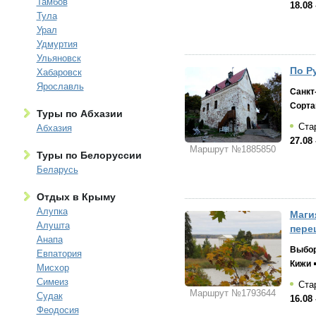
Тамбов
18.08 
Тула
Урал
Удмуртия
Ульяновск
По Р
Хабаровск
Ярославль
Санкт
Сорта
Туры по Абхазии
Стар
Абхазия
27.08 
Маршрут №1885850
Туры по Белоруссии
Беларусь
Отдых в Крыму
Алупка
Маги
Алушта
пере
Анапа
Выбо
Евпатория
Кижи
Мисхор
Симеиз
Стар
Маршрут №1793644
Судак
16.08 
Феодосия