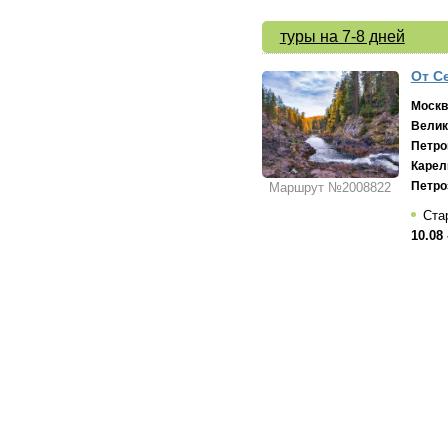
туры на 7-8 дней
От С
Москв
Велик
Петро
Карел
Петро
Маршрут №2008822
Стар
10.08 