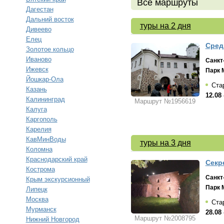
Все маршруты
Дагестан
Дальний восток
туры на 2 дня
Дивеево
Елец
Сред
Золотое кольцо
Иваново
Санкт
Ижевск
Парк 
Йошкар-Ола
Стар
Казань
12.08 
Калининград
Маршрут №1956619
Калуга
Каргополь
Карелия
КавМинВоды
туры на 3 дня
Коломна
Краснодарский край
Секр
Кострома
Санкт
Крым экскурсионный
Парк 
Липецк
Москва
Стар
Мурманск
28.08 
Маршрут №2008795
Нижний Новгород