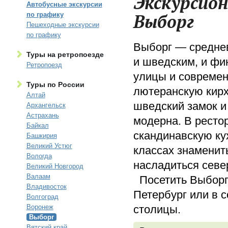
Экскурсион
Автобусные экскурсии
Выборг
по графику
Пешеходные экскурсии
по графику
Выборг — среднев
Туры на ретропоезде
и шведским, и фи
Ретропоезд
улицы и современ
Туры по России
лютеранскую кирх
Алтай
шведский замок и
Архангельск
Астрахань
модерна. В ресто
Байкал
скандинавскую кух
Башкирия
Великий Устюг
классах знаменит
Вологда
насладиться севе
Великий Новгород
Валаам
Посетить Выборг 
Владивосток
Петербург или в 
Волгоград
Воронеж
столицы.
Выборг
Вятский край