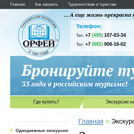
Главная
Как заказать
Турагентствам и туристам
... А еще жизнь прекрасн
Телефон:
+7
(495)
107-03-34
Тел:
+7
(985)
906-16-02
Тел:
Бронируйте ту
33 года в российском туриз
Где купить?
Экскурсии н
»
Главная
Экскур
Однодневные экскурсии