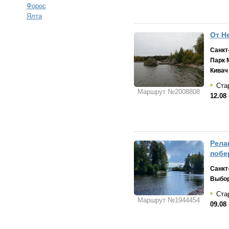
Форос
Ялта
От Н
Санкт
Парк 
Кивач
Стар
Маршрут №2008808
12.08 
Рела
побе
Санкт
Выбо
Стар
Маршрут №1944454
09.08 