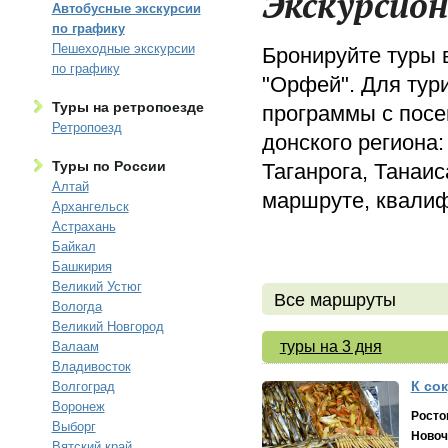
Экскурсио
Автобусные экскурсии
по графику
Пешеходные экскурсии
Бронируйте туры 
по графику
"Орфей". Для тур
Туры на ретропоезде
программы с посе
Ретропоезд
донского региона:
Туры по России
Таганрога, Танаи
Алтай
маршруте, квалиф
Архангельск
Астрахань
Байкал
Башкирия
Великий Устюг
Все маршруты
Вологда
Великий Новгород
туры на 3 дня
Валаам
Владивосток
К со
Волгоград
Воронеж
Росто
Выборг
Новоч
Вятский край