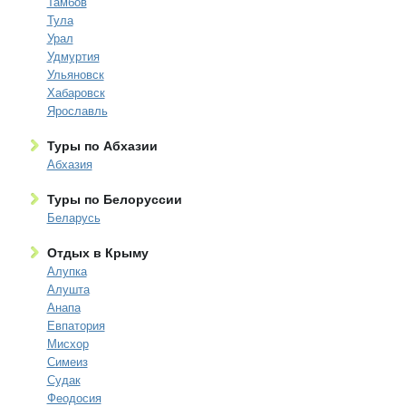
Тамбов
Тула
Урал
Удмуртия
Ульяновск
Хабаровск
Ярославль
Туры по Абхазии
Абхазия
Туры по Белоруссии
Беларусь
Отдых в Крыму
Алупка
Алушта
Анапа
Евпатория
Мисхор
Симеиз
Судак
Феодосия