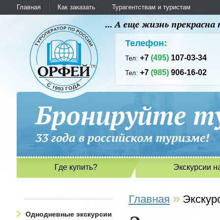
Главная
Как заказать
Турагентствам и туристам
... А еще жизнь прекрасн
Телефон:
+7
(495)
107-03-34
Тел:
+7
(985)
906-16-02
Тел:
Бронируйте ту
33 года в российском туриз
Где купить?
Экскурсии н
»
Главная
Экскур
Однодневные экскурсии