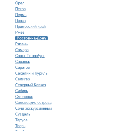
Орел
Псков
Пермь
Пенза
Приморский край
Ржев
Ростов-на-Дону
Рязань
Самара
Санкт-Петербург
Саранск
Саратов
Сахалин и Курилы
Селигер
Северный Кавказ
Сибирь
Смоленск
Соловецкие острова
Сочи экскурсионный
Суздаль
Таруса
Тверь