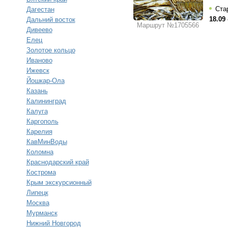
Стар
Дагестан
18.09 
Дальний восток
Маршрут №1705566
Дивеево
Елец
Золотое кольцо
Иваново
Ижевск
Йошкар-Ола
Казань
Калининград
Калуга
Каргополь
Карелия
КавМинВоды
Коломна
Краснодарский край
Кострома
Крым экскурсионный
Липецк
Москва
Мурманск
Нижний Новгород