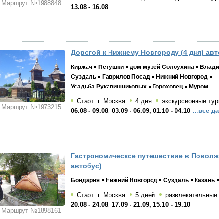
Маршрут №1988848
13.08 - 16.08
Дорогой к Нижнему Новгороду (4 дня) авт
Киржач
Петушки
дом музей Солоухина
Влади
Суздаль
Гаврилов Посад
Нижний Новгород
Усадьба Рукавишниковых
Гороховец
Муром
Старт: г. Москва
4 дня
экскурсионные тур
Маршрут №1973215
06.08 - 09.08, 03.09 - 06.09, 01.10 - 04.10
…все да
Гастрономическое путешествие в Поволжь
автобус)
Бондарня
Нижний Новгород
Суздаль
Казань
Старт: г. Москва
5 дней
развлекательные
20.08 - 24.08, 17.09 - 21.09, 15.10 - 19.10
Маршрут №1898161