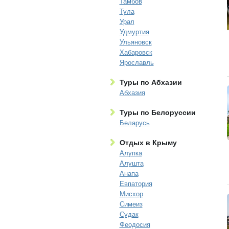
Тамбов
Тула
Урал
Удмуртия
Ульяновск
Хабаровск
Ярославль
Туры по Абхазии
Абхазия
Туры по Белоруссии
Беларусь
Отдых в Крыму
Алупка
Алушта
Анапа
Евпатория
Мисхор
Симеиз
Судак
Феодосия