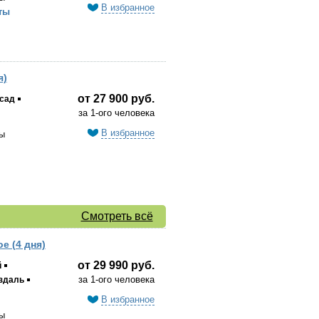
В избранное
ты
я)
от 27 900 руб.
сад
за 1-ого человека
В избранное
ы
Смотреть всё
е (4 дня)
от 29 990 руб.
й
за 1-ого человека
здаль
В избранное
ы