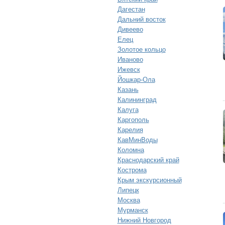
Дагестан
Дальний восток
Дивеево
Елец
Золотое кольцо
Иваново
Ижевск
Йошкар-Ола
Казань
Калининград
Калуга
Каргополь
Карелия
КавМинВоды
Коломна
Краснодарский край
Кострома
Крым экскурсионный
Липецк
Москва
Мурманск
Нижний Новгород