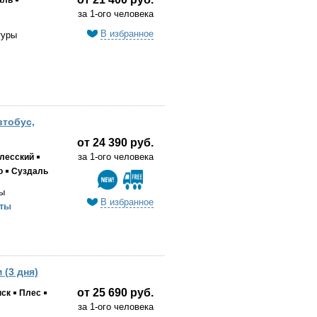
за 1-ого человека
В избранное
туры
втобус,
от 24 390 руб.
за 1-ого человека
лесский
о
Суздаль
ы
В избранное
ты
(3 дня)
от 25 690 руб.
нск
Плес
за 1-ого человека