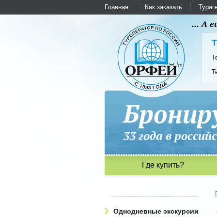
Главная
Как заказать
Тураг
... А
Т
Т
Т
Бронир
33 года в рос
Где купить?
Однодневные экскурсии