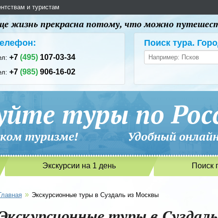
ентствам и туристам
 еще жизнь прекрасна потому, что можно путешес
елефон:
Поиск тура. Горо
+7
(495)
107-03-34
ел:
+7
(985)
906-16-02
ел:
уйте туры по Рос
сийском туризме! Удобный онлайн-
Экскурсии на 1 день
Поиск 
»
Главная
Экскурсионные туры в Суздаль из Москвы
Экскурсионные туры в Суздаль