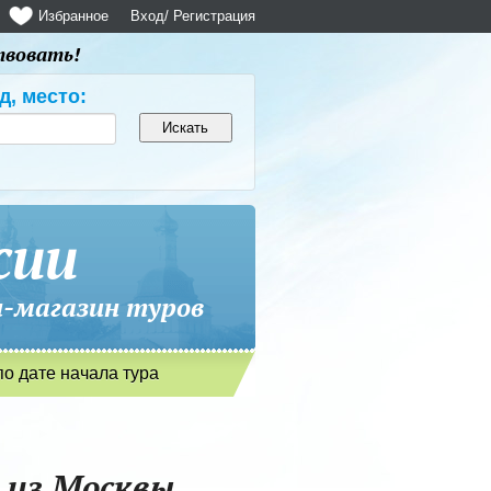
Избранное
Вход
/ Регистрация
твовать!
д, место:
сии
магазин туров
по дате начала тура
 из Москвы