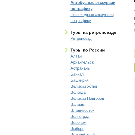
Автобусные экскурсии
по графику
Пешеходные экскурсии
по графику
Туры на ретропоезде
Ретропоезд
Туры по России
Алтай
Архангельск
Астрахань
Байкал
Башкирия
Великий Устюг
Вологда
Великий Новгород
Валаам
Владивосток
Волгоград
Воронеж
Выборг
Вятский край