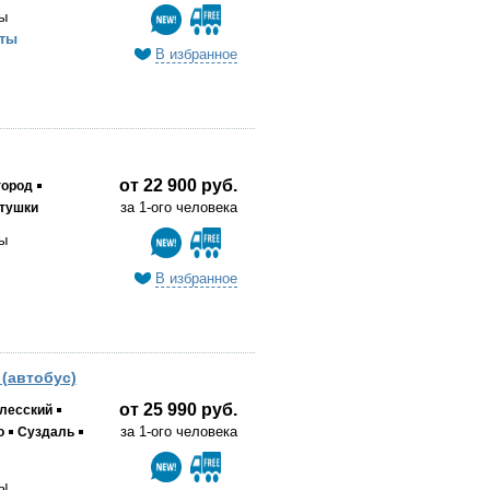
ы
ты
В избранное
от 22 900 руб.
город
за 1-ого человека
тушки
ы
В избранное
(автобус)
от 25 990 руб.
лесский
за 1-ого человека
о
Суздаль
ы