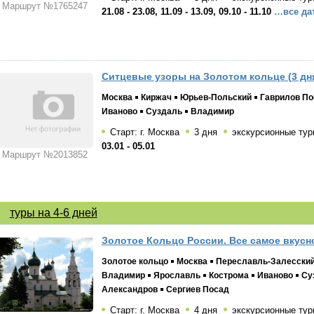
Маршрут №1765247
21.08 - 23.08, 11.09 - 13.09, 09.10 - 11.10
…все да
Ситцевые узоры на Золотом кольце (3 дн
Москва
Киржач
Юрьев-Польский
Гаврилов По
Иваново
Суздаль
Владимир
Старт: г. Москва
3 дня
экскурсионные тур
03.01 - 05.01
Маршрут №2013852
туры на 4-6 дней
Золотое Кольцо России. Все самое вкусно
Золотое кольцо
Москва
Переславль-Залесски
Владимир
Ярославль
Кострома
Иваново
Су
Александров
Сергиев Посад
Старт: г. Москва
4 дня
экскурсионные тур