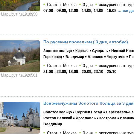
Старт: г. Москва
3 дня
экскурсионные тур
07.08 - 09.08, 12.08 - 14.08, 14.08 - 16.08
…все да
Маршрут №1918950
По русским проселкам ( 3 дня, автобус)
Золотое кольцо
Киржач
Суздаль
Нижний Нов
Гороховец
Владимир
Алепино
Черкутино
Пе
Старт: г. Москва
3 дня
экскурсионные тур
21.08 - 23.08, 18.09 - 20.09, 23.10 - 25.10
Маршрут №1920581
Все жемчужины Золотого Кольца за 3 дня 
Золотое кольцо
Сергиев Посад
Переславль-За
Ростов Великий
Ярославль
Кострома
Иванов
Владимир
Старт: г. Москва
3 дня
экскурсионные тур