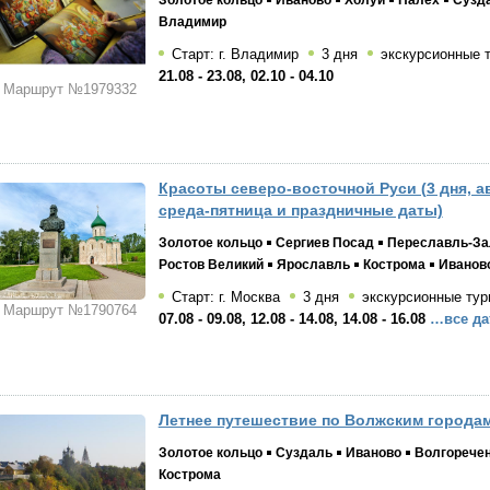
Владимир
Старт: г. Владимир
3 дня
экскурсионные 
21.08 - 23.08, 02.10 - 04.10
Маршрут №1979332
Красоты северо-восточной Руси (3 дня, а
среда-пятница и праздничные даты)
Золотое кольцо
Сергиев Посад
Переславль-За
Ростов Великий
Ярославль
Кострома
Иванов
Старт: г. Москва
3 дня
экскурсионные тур
Маршрут №1790764
07.08 - 09.08, 12.08 - 14.08, 14.08 - 16.08
…все да
Летнее путешествие по Волжским городам 
Золотое кольцо
Суздаль
Иваново
Волгорече
Кострома