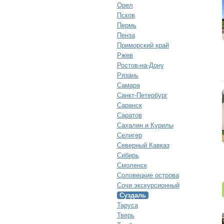
Орел
Псков
Пермь
Пенза
Приморский край
Ржев
Ростов-на-Дону
Рязань
Самара
Санкт-Петербург
Саранск
Саратов
Сахалин и Курилы
Селигер
Северный Кавказ
Сибирь
Смоленск
Соловецкие острова
Сочи экскурсионный
Суздаль
Таруса
Тверь