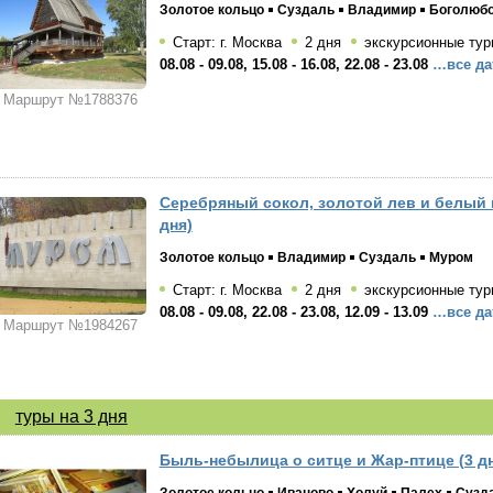
Золотое кольцо
Суздаль
Владимир
Боголюб
Старт: г. Москва
2 дня
экскурсионные тур
08.08 - 09.08, 15.08 - 16.08, 22.08 - 23.08
…все да
Маршрут №1788376
Серебряный сокол, золотой лев и белый 
дня)
Золотое кольцо
Владимир
Суздаль
Муром
Старт: г. Москва
2 дня
экскурсионные тур
08.08 - 09.08, 22.08 - 23.08, 12.09 - 13.09
…все да
Маршрут №1984267
туры на 3 дня
Быль-небылица о ситце и Жар-птице (3 д
Золотое кольцо
Иваново
Холуй
Палех
Сузд