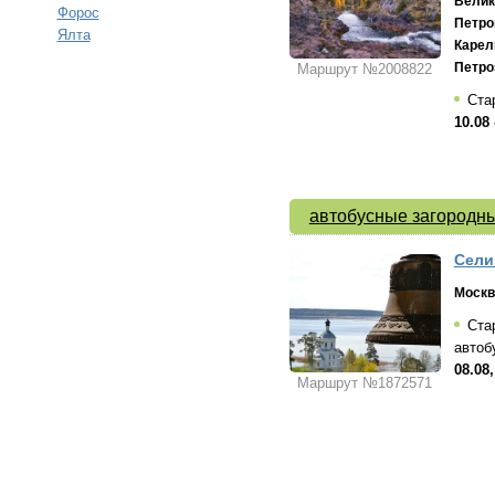
Велик
Форос
Петро
Ялта
Карел
Петро
Маршрут №2008822
Стар
10.08 
автобусные загородны
Сели
Москв
Стар
автоб
08.08,
Маршрут №1872571