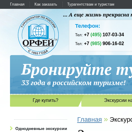
Главная
Как заказать
Турагентствам и туристам
... А еще жизнь прекрасн
Телефон:
+7
(495)
107-03-34
Тел:
+7
(985)
906-16-02
Тел:
Бронируйте ту
33 года в российском туриз
Где купить?
Экскурсии н
»
Главная
Экскур
Однодневные экскурсии