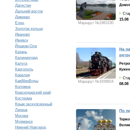
Домот
Дагестан
Дальний восток
Стар
Дивеево
15.08 
Елец
Маршрут №1983100
Золотое кольцо
Иваново
Ижевск
Йошкар-Ола
На па
Казань
ретр
Калининград
Калуга
Ретро
Каргополь
Кужен
Карелия
Стар
КавМинВоды
Маршрут №1939824
08.08 
Коломна
Краснодарский край
Кострома
Крым экскурсионный
Липецк
По пи
Москва
Торжо
Мурманск
Велик
Нижний Новгород