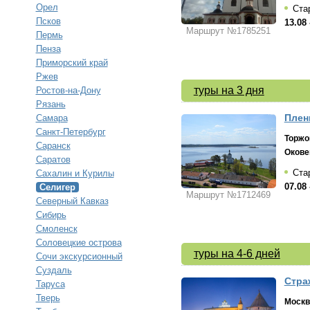
Орел
Стар
Псков
13.08 
Маршрут №1785251
Пермь
Пенза
Приморский край
Ржев
туры на 3 дня
Ростов-на-Дону
Рязань
Плен
Самара
Санкт-Петербург
Торжо
Саранск
Окове
Саратов
Стар
Сахалин и Курилы
07.08 
Селигер
Маршрут №1712469
Северный Кавказ
Сибирь
Смоленск
Соловецкие острова
туры на 4-6 дней
Сочи экскурсионный
Суздаль
Стра
Таруса
Тверь
Москв