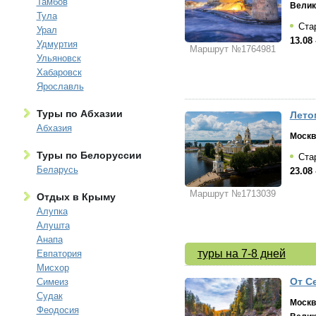
Тамбов
Велик
Тула
Стар
Урал
13.08 
Удмуртия
Маршрут №1764981
Ульяновск
Хабаровск
Ярославль
Туры по Абхазии
Лето
Абхазия
Москв
Туры по Белоруссии
Стар
Беларусь
23.08 
Маршрут №1713039
Отдых в Крыму
Алупка
Алушта
Анапа
туры на 7-8 дней
Евпатория
Мисхор
От С
Симеиз
Судак
Москв
Феодосия