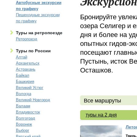
Экскурсион
Автобусные экскурсии
по графику
Пешеходные экскурсии
Бронируйте увлек
по графику
озера Селигер и е
Туры на ретропоезде
дня и более на у
Ретропоезд
опытных гидов-эк
Туры по России
посещают главные
Алтай
Пустынь, исток Ве
Архангельск
Осташков.
Астрахань
Байкал
Башкирия
Великий Устюг
Вологда
Великий Новгород
Все маршруты
Валаам
Владивосток
туры на 2 дня
Волгоград
Воронеж
Лето
Выборг
Тверь
Вятский край