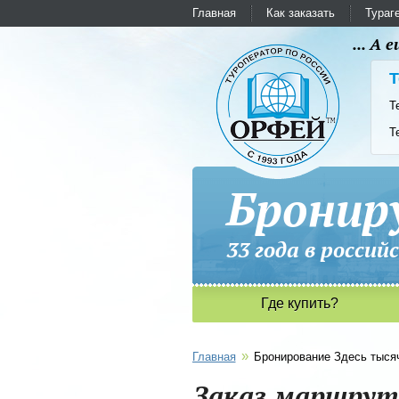
Главная
Как заказать
Тураг
... А
Т
Т
Т
Бронир
33 года в рос
Где купить?
»
Главная
Бронирование Здесь тыся
Заказ маршрута