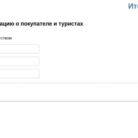
Ит
цию о покупателе и туристах
тством