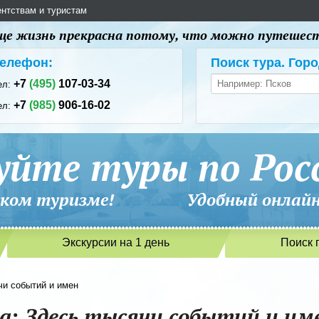
ентствам и туристам
 еще жизнь прекрасна потому, что можно путешес
елефон:
Поиск тура. Горо
+7
(495)
107-03-34
ел:
+7
(985)
906-16-02
ел:
уйте туры по Рос
сийском туризме! Удобный онлайн-
Экскурсии на 1 день
Поиск 
чи событий и имен
: Здесь тысячи событий и им