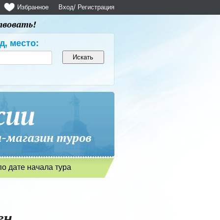
Избранное
Вход
/ Регистрация
твовать!
д, место:
сии
магазин туров
по дате начала тура
ен.