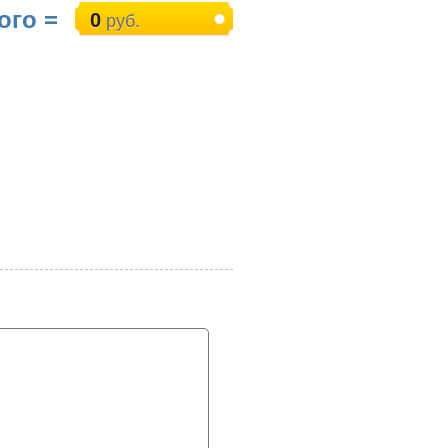
ого =
0
руб.