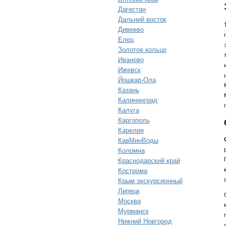
Дагестан
Дальний восток
Дивеево
Елец
Золотое кольцо
Иваново
Ижевск
Йошкар-Ола
Казань
Калининград
Калуга
Каргополь
Карелия
КавМинВоды
Коломна
Краснодарский край
Кострома
Крым экскурсионный
Липецк
Москва
Мурманск
Нижний Новгород