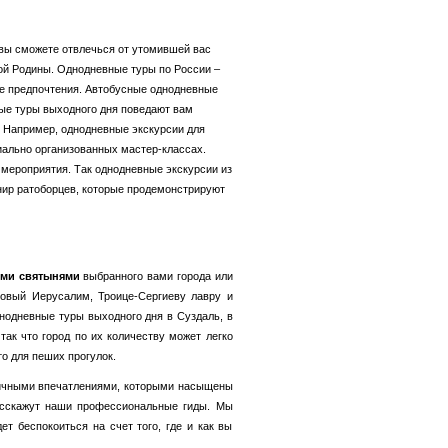
вы сможете отвлечься от утомившей вас
ой Родины. Однодневные туры по России –
ые предпочтения. Автобусные однодневные
ые туры выходного дня поведают вам
 Например, однодневные экскурсии для
иально организованных мастер-классах.
мероприятия. Так однодневные экскурсии из
нир ратоборцев, которые продемонстрируют
ыми святынями
выбранного вами города или
Новый Иерусалим, Троице-Сергиеву лавру и
одневные туры выходного дня в Суздаль, в
так что город по их количеству может легко
о для пеших прогулок.
зличными впечатлениями, которыми насыщены
расскажут наши профессиональные гиды. Мы
т беспокоиться на счет того, где и как вы