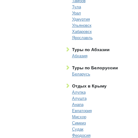
Тамбов
Тула
Урал
Удмуртия
Ульяновск
Хабаровск
Ярославль
Туры по Абхазии
Абхазия
Туры по Белоруссии
Беларусь
Отдых в Крыму
Алупка
Алушта
Анапа
Евпатория
Мисхор
Симеиз
Судак
Феодосия