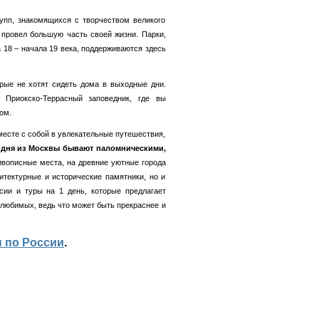
пп, знакомящихся с творчеством великого
и провел большую часть своей жизни. Парки,
 18 – начала 19 века, поддерживаются здесь
рые не хотят сидеть дома в выходные дни.
 Приокско-Террасный заповедник, где вы
ом.
месте с собой в увлекательные путешествия,
 дня из Москвы бывают паломническими,
ивописные места, на древние уютные города
хитектурные и исторические памятники, но и
сии и туры на 1 день, которые предлагает
 любимых, ведь что может быть прекраснее и
 по России
.