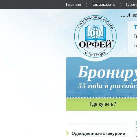
Главная
Как заказать
Тураг
... А
Т
Т
Т
Бронир
33 года в рос
Где купить?
Однодневные экскурсии