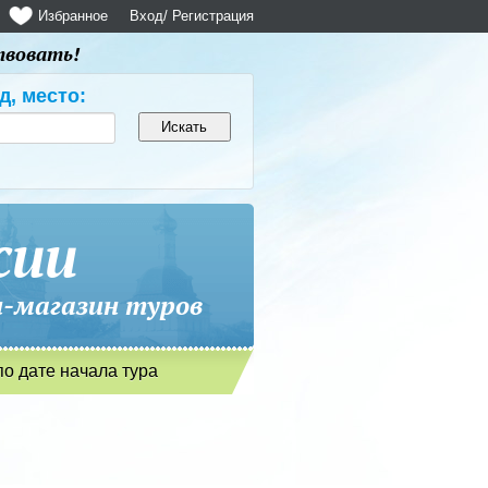
Избранное
Вход
/ Регистрация
твовать!
д, место:
сии
магазин туров
по дате начала тура