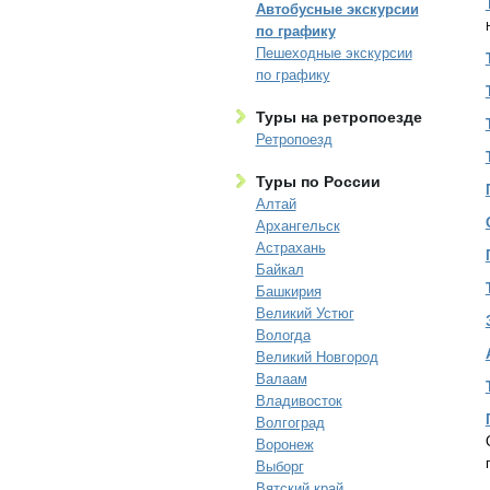
Автобусные экскурсии
по графику
Пешеходные экскурсии
по графику
Туры на ретропоезде
Ретропоезд
Туры по России
Алтай
Архангельск
Астрахань
Байкал
Башкирия
Великий Устюг
Вологда
Великий Новгород
Валаам
Владивосток
Волгоград
Воронеж
Выборг
Вятский край