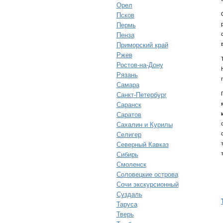
Орел
Псков
Пермь
Пенза
Приморский край
Ржев
Ростов-на-Дону
Рязань
Самара
Санкт-Петербург
Саранск
Саратов
Сахалин и Курилы
Селигер
Северный Кавказ
Сибирь
Смоленск
Соловецкие острова
Сочи экскурсионный
Суздаль
Таруса
Тверь