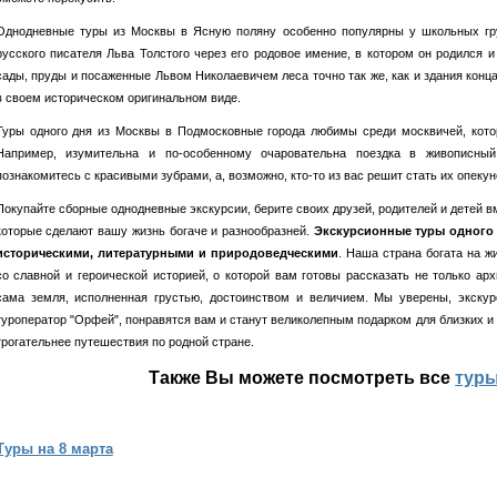
Однодневные туры из Москвы в Ясную поляну особенно популярны у школьных гру
русского писателя Льва Толстого через его родовое имение, в котором он родился 
сады, пруды и посаженные Львом Николаевичем леса точно так же, как и здания конца
в своем историческом оригинальном виде.
Туры одного дня из Москвы в Подмосковные города любимы среди москвичей, кото
Например, изумительна и по-особенному очаровательна поездка в живописный
познакомитесь с красивыми зубрами, а, возможно, кто-то из вас решит стать их опекун
Покупайте сборные однодневные экскурсии, берите своих друзей, родителей и детей в
которые сделают вашу жизнь богаче и разнообразней.
Экскурсионные туры одного
историческими, литературными и природоведческими
. Наша страна богата на ж
со славной и героической историей, о которой вам готовы рассказать не только ар
сама земля, исполненная грустью, достоинством и величием. Мы уверены, экскур
туроператор "Орфей", понравятся вам и станут великолепным подарком для близких и
трогательнее путешествия по родной стране.
Также Вы можете посмотреть все
туры
Туры на 8 марта