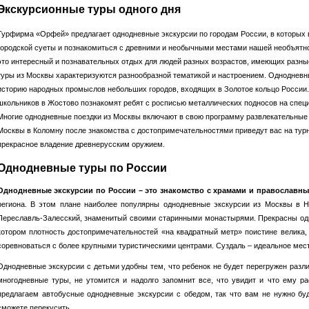
Экскурсионные туры одного дня
Турфирма «Орфей» предлагает однодневные экскурсии по городам России, в которых 
городской суеты и познакомиться с древними и необычными местами нашей необъятн
это интересный и познавательных отдых для людей разных возрастов, имеющих разн
туры из Москвы характеризуются разнообразной тематикой и настроением. Однодневн
историю народных промыслов небольших городов, входящих в Золотое кольцо России.
школьников в Жостово познакомят ребят с росписью металлических подносов на спец
Многие однодневные поездки из Москвы включают в свою программу развлекательные 
Москвы в Коломну после знакомства с достопримечательностями приведут вас на тур
прекрасное владение древнерусским оружием.
Однодневные туры по России
Однодневные экскурсии по России – это знакомство с храмами и православн
региона. В этом плане наиболее популярны однодневные экскурсии из Москвы в 
Переславль-Залесский, знаменитый своими старинными монастырями. Прекрасны одн
котором плотность достопримечательностей «на квадратный метр» поистине велика, 
соревноваться с более крупными туристическими центрами. Суздаль – идеальное мест
Однодневные экскурсии с детьми удобны тем, что ребенок не будет перегружен ра
многодневные туры, не утомится и надолго запомнит все, что увидит и что ему 
предлагаем автобусные однодневные экскурсии с обедом, так что вам не нужно буде
сможете перекусить.