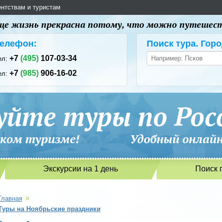
ентствам и туристам
 еще жизнь прекрасна потому, что можно путешес
елефон:
Поиск тура. Горо
+7
(495)
107-03-34
ел:
+7
(985)
906-16-02
ел:
уйте туры по Рос
сийском туризме! Удобный онлайн-
Экскурсии на 1 день
Поиск 
»
Главная
Туры на Ноябрьские праздники