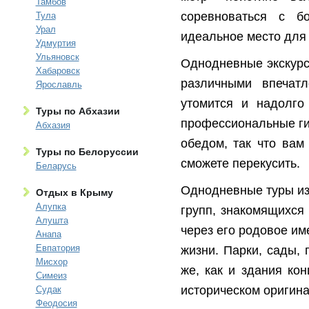
Тамбов
соревноваться с б
Тула
Урал
идеальное место для 
Удмуртия
Ульяновск
Однодневные экскурси
Хабаровск
различными впечат
Ярославль
утомится и надолго
Туры по Абхазии
профессиональные ги
Абхазия
обедом, так что вам 
Туры по Белоруссии
сможете перекусить.
Беларусь
Однодневные туры из
Отдых в Крыму
Алупка
групп, знакомящихся 
Алушта
через его родовое им
Анапа
Евпатория
жизни. Парки, сады,
Мисхор
же, как и здания ко
Симеиз
историческом оригин
Судак
Феодосия