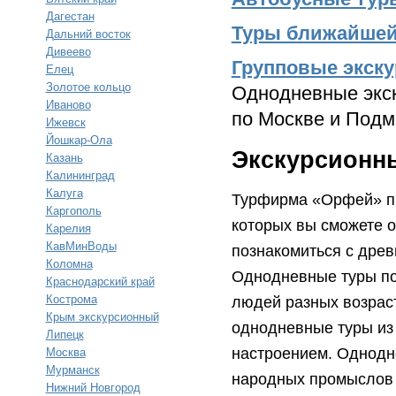
Дагестан
Туры ближайшей 
Дальний восток
Дивеево
Групповые экску
Елец
Золотое кольцо
Однодневные экс
Иваново
по Москве и Под
Ижевск
Йошкар-Ола
Экскурсионны
Казань
Калининград
Калуга
Турфирма «Орфей» пр
Каргополь
которых вы сможете о
Карелия
КавМинВоды
познакомиться с дре
Коломна
Однодневные туры по
Краснодарский край
Кострома
людей разных возрас
Крым экскурсионный
однодневные туры из
Липецк
настроением. Однодн
Москва
Мурманск
народных промыслов 
Нижний Новгород