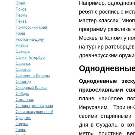
Например, однодневн
Орел
Псков
ребят с росписью ме
Пермь
мастер-классах. Мно
Пенза
Приморский край
программу развлекат
Ржев
Москвы в Коломну по
Ростов-на-Дону
Рязань
на турнир ратоборце
Самара
древнерусским оружи
Санкт-Петербург
Саранск
Однодневные
Саратов
Сахалин и Курилы
Однодневные экск
Селигер
Северный Кавказ
православными св
Сибирь
плане наиболее по
Смоленск
Соловецкие острова
Иерусалим, Троице-
Сочи экскурсионный
своими старинными 
Суздаль
Таруса
дня в Суздаль, в ко
Тверь
метр» поистине ве