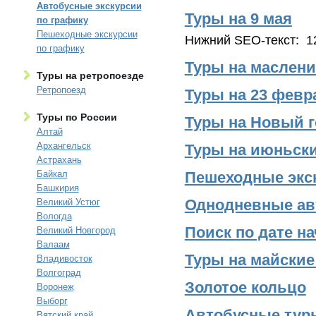
Автобусные экскурсии
Туры на 9 мая
по графику
Пешеходные экскурсии
Нижний SEO-текст: 1
по графику
Туры на маслен
Туры на ретропоезде
Ретропоезд
Туры на 23 февр
Туры по России
Туры на Новый г
Алтай
Архангельск
Туры на июньск
Астрахань
Байкал
Пешеходные экс
Башкирия
Однодневные ав
Великий Устюг
Вологда
Поиск по дате на
Великий Новгород
Валаам
Туры на майские
Владивосток
Волгоград
Золотое кольцо
Воронеж
Выборг
Автобусные туры
Вятский край