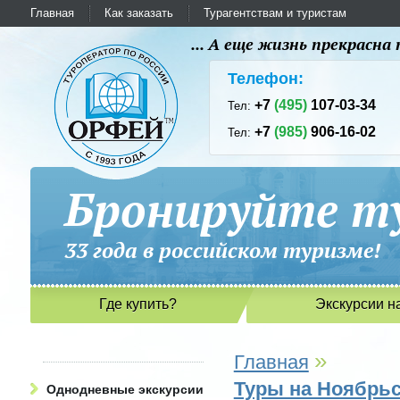
Главная
Как заказать
Турагентствам и туристам
... А еще жизнь прекрасн
Телефон:
+7
(495)
107-03-34
Тел:
+7
(985)
906-16-02
Тел:
Бронируйте ту
33 года в российском туриз
Где купить?
Экскурсии н
»
Главная
Туры на Ноябрьс
Однодневные экскурсии