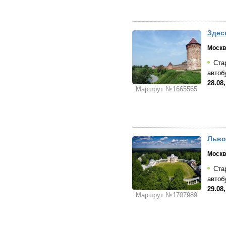
Здес
Москв
Стар
автоб
28.08
Маршрут №1665565
Льво
Москв
Стар
автоб
29.08
Маршрут №1707989