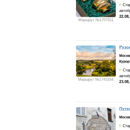
Стар
автоб
22.08
Маршрут №1707911
Рузс
Москв
Курор
Стар
автоб
Маршрут №1743164
23.08
Путе
Москв
Стар