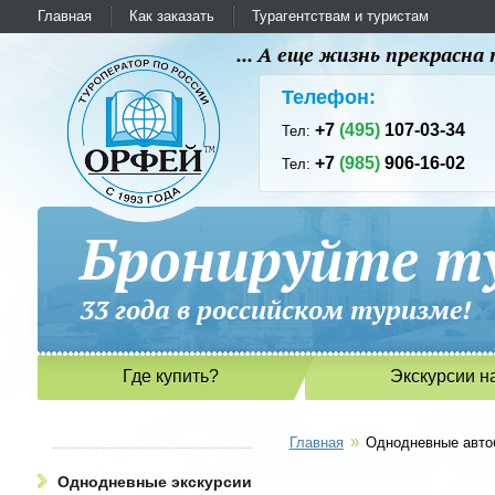
Главная
Как заказать
Турагентствам и туристам
... А еще жизнь прекрасн
Телефон:
+7
(495)
107-03-34
Тел:
+7
(985)
906-16-02
Тел:
Бронируйте ту
33 года в российском туриз
Где купить?
Экскурсии н
»
Главная
Однодневные авто
Однодневные экскурсии