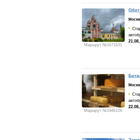
Обит
Москв
Стар
автоб
21.08
Маршрут №1671631
Битв
Москв
Стар
автоб
22.08
Маршрут №1946126
Земл