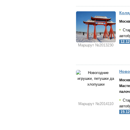
Коля
Москв
Стар
автоб
12.1
Маршрут №2013230
Ново
Москв
Масте
палоч
Стар
Маршрут №2014110
автоб
19.1