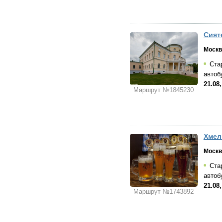
Сият
Москв
Стар
автоб
21.08
Маршрут №1845230
Хмел
Москв
Стар
автоб
21.08
Маршрут №1743892