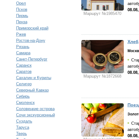
Орел
автоб
Псков
08.08
Маршрут №1985470
Пермь
Пенза
Приморский край
Ржев
Ростов-на-Дону
Хлеб
Рязань
Москв
Самара
Санкт-Петербург
Стар
Саранск
автоб
Саратов
08.08
Маршрут №1872668
Сахалин и Курилы
Селигер
Северный Кавказ
Сибирь
Смоленск
Поез
Соловецкие острова
Золот
Сочи экскурсионный
Суздаль
Стар
Таруса
автоб
Тверь
08.08