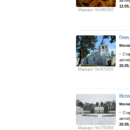
автоб
12.09
Маршрут №1982262
Град
Москв
Стар
автоб
20.09
Маршрут №1671022
Исто
Москв
Стар
автоб
20.09
Маршрут №1792359