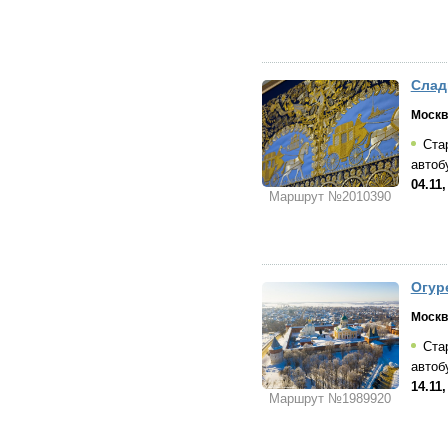
Слад
Москв
Стар
автоб
04.11
Маршрут №2010390
Огур
Москв
Стар
автоб
14.11
Маршрут №1989920