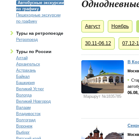
Однодневные
Автобусные экскурсии
по графику
Пешеходные экскурсии
по графику
Август
Ноябрь
Туры на ретропоезде
Ретропоезд
30.11-06.12
07.12-1
Туры по России
Алтай
В Ко
Архангельск
Астрахань
Москв
Байкал
Стар
Башкирия
автоб
Великий Устюг
06.08
Вологда
Маршрут №1835785
Великий Новгород
Валаам
Владивосток
Волгоград
Секр
Воронеж
Выборг
Москв
Вятский край