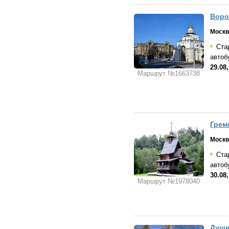
Воро
Москв
Стар
автоб
29.08
Маршрут №1663738
Грем
Москв
Стар
автоб
30.08
Маршрут №1978040
Души