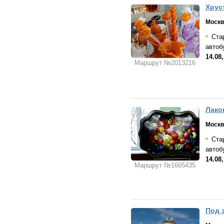
Хрус
Москв
Стар
автоб
14.08
Маршрут №2013216
Лако
Москв
Стар
автоб
14.08
Маршрут №1665435
Под 