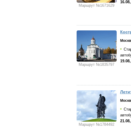
16.08
Маршрут №1671629
Кост
Москв
Стар
автоб
19.08,
Маршрут №1835797
Лети
Москв
Стар
автоб
21.08
Маршрут №1784492