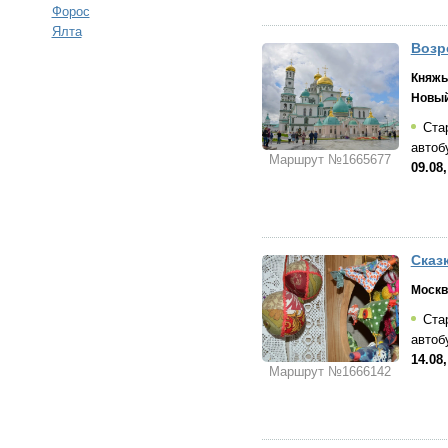
Форос
Ялта
Возр
Княжь
Новый
Стар
автоб
Маршрут №1665677
09.08
Сказ
Москв
Стар
автоб
14.08
Маршрут №1666142