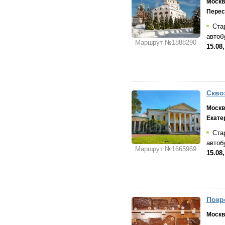
Москв
Перес
Стар
автоб
Маршрут №1888290
15.08
Скво
Москв
Екате
Стар
автоб
Маршрут №1665969
15.08
Покр
Москв