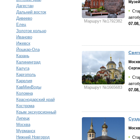
Музей
Дагестан
Стар
Дальний восток
автоб
Дивеево
Маршрут №1792382
07.08
Елец
Золотое кольцо
Иваново
Ижевск
Йошкар-Ола
Свят
Казань
Москв
Калининград
Серги
Калуга
Каргополь
Стар
Карелия
автоб
КавМинВоды
Маршрут №1665683
07.08
Коломна
Краснодарский край
Кострома
Крым экскурсионный
Липецк
Сузд
Москва
Москв
Мурманск
Нижний Новгород
Стар