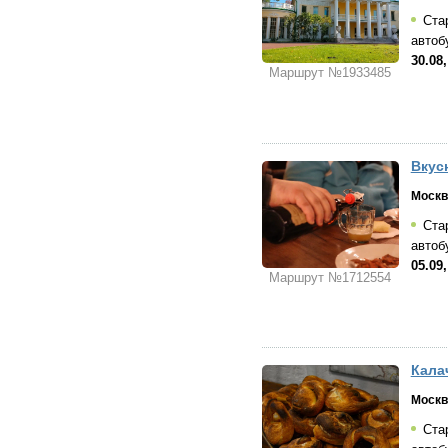
Стар
автоб
30.08
Маршрут №1933485
Вкус
Москв
Стар
автоб
05.09
Маршрут №1712554
Кала
Москв
Стар