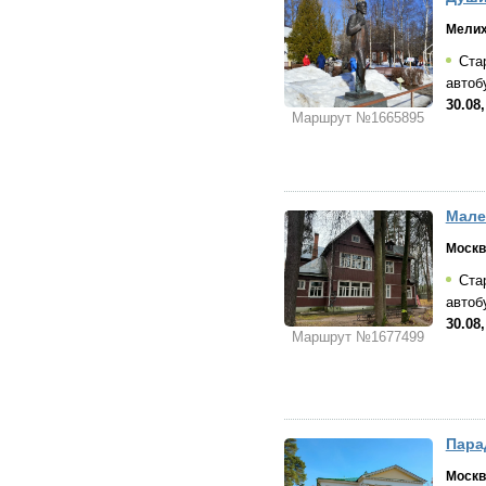
Мели
Стар
автоб
30.08
Маршрут №1665895
Мале
Москв
Стар
автоб
30.08
Маршрут №1677499
Пара
Москв