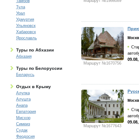
Маршрут №1986089
Тамбов
Тула
Урал
Удмуртия
Ульяновск
Прию
Хабаровск
Ярославль
Москв
Стар
Туры по Абхазии
автоб
Абхазия
09.08
Маршрут №1670756
Туры по Белоруссии
Беларусь
Отдых в Крыму
Русс
Алупка
Алушта
Москв
Анапа
Стар
Евпатория
автоб
Мисхор
09.08
Симеиз
Маршрут №1677643
Судак
Феодосия