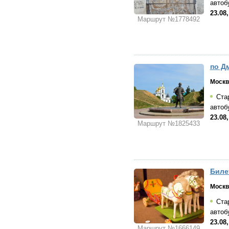
автоб
23.08,
Маршрут №1778492
по Д
Москв
Стар
автоб
23.08
Маршрут №1825433
Биле
Москв
Стар
автоб
23.08
Маршрут №1666149