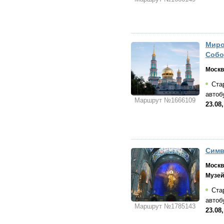
Миро
Собо
Москв
Стар
автоб
Маршрут №1666109
23.08
Симв
Москв
Музей
Стар
автоб
Маршрут №1785143
23.08