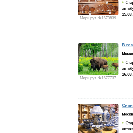
Стар
автоб
15.08
Маршрут №1670839
В го
Москв
Стар
автоб
16.08
Маршрут №1677737
Сини
Москв
Стар
автоб