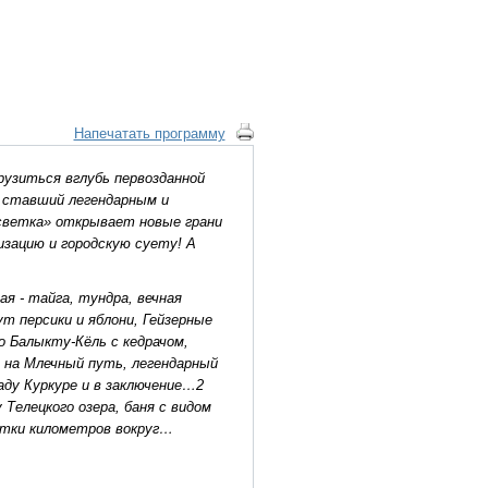
Напечатать программу
узиться вглубь первозданной
е ставший легендарным и
светка» открывает новые грани
изацию и городскую суету! А
я - тайга, тундра, вечная
т персики и яблони, Гейзерные
о Балыкту-Кёль с кедрачом,
 на Млечный путь, легендарный
аду Куркуре и в заключение…2
Телецкого озера, баня с видом
сятки километров вокруг…