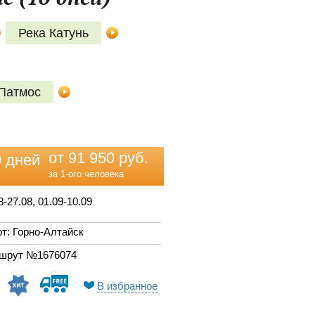
Река Катунь
Патмос
от 91 950 руб.
0 дней
за 1-ого человека
8-27.08, 01.09-10.09
т: Горно-Алтайск
шрут №1676074
В избранное