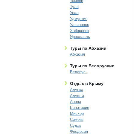
Тамбов
Тула
Урал
Удмуртия
Ульяновск
Хабаровск
Ярославль
Туры по Абхазии
Абхазия
Туры по Белоруссии
Беларусь
Отдых в Крыму
Алупка
Алушта
Анапа
Евпатория
Мисхор
Симеиз
Судак
Феодосия