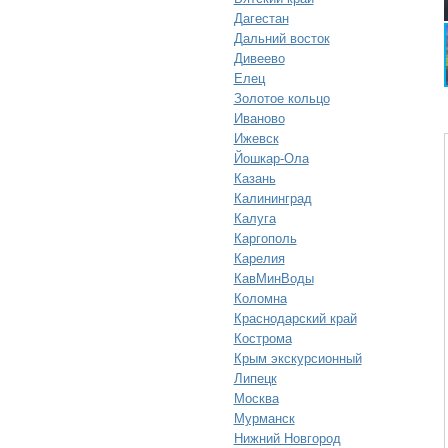
Дагестан
Дальний восток
Дивеево
Елец
Золотое кольцо
Иваново
Ижевск
Йошкар-Ола
Казань
Калининград
Калуга
Каргополь
Карелия
КавМинВоды
Коломна
Краснодарский край
Кострома
Крым экскурсионный
Липецк
Москва
Мурманск
Нижний Новгород