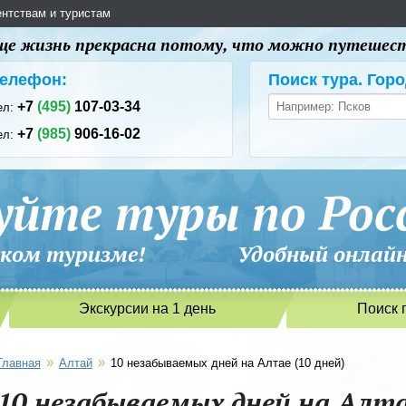
ентствам и туристам
 еще жизнь прекрасна потому, что можно путешес
елефон:
Поиск тура. Горо
+7
(495)
107-03-34
ел:
+7
(985)
906-16-02
ел:
уйте туры по Рос
сийском туризме! Удобный онлайн-
Экскурсии на 1 день
Поиск 
»
»
Главная
Алтай
10 незабываемых дней на Алтае (10 дней)
10 незабываемых дней на Алта