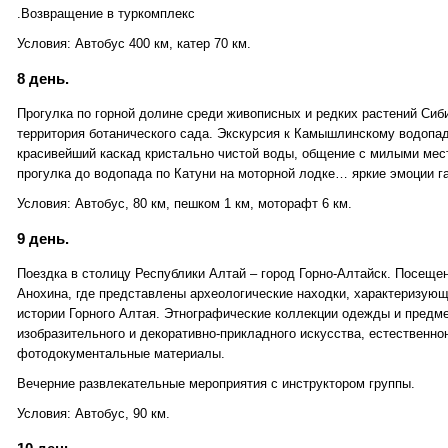
.Возвращение в туркомплекс
Условия: Автобус 400 км, катер 70 км.
8 день.
Прогулка по горной долине среди живописных и редких растений Сиб
территория ботанического сада. Экскурсия к Камышлинскому водопа
красивейший каскад кристально чистой воды, общение с милыми мес
прогулка до водопада по Катуни на моторной лодке… яркие эмоции г
Условия: Автобус, 80 км, пешком 1 км, моторафт 6 км.
9 день.
Поездка в столицу Республики Алтай – город Горно-Алтайск. Посещен
Анохина, где представлены археологические находки, характеризую
истории Горного Алтая. Этнографические коллекции одежды и предме
изобразительного и декоративно-прикладного искусства, естественно
фотодокументальные материалы.
Вечерние развлекательные мероприятия с инструктором группы.
Условия: Автобус, 90 км.