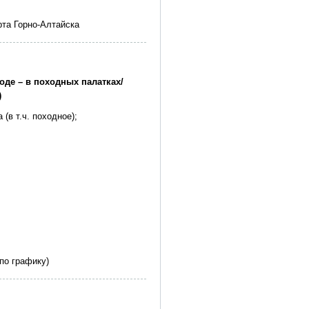
рта Горно-Алтайска
оде – в походных палатках/
)
(в т.ч. походное);
 по графику)