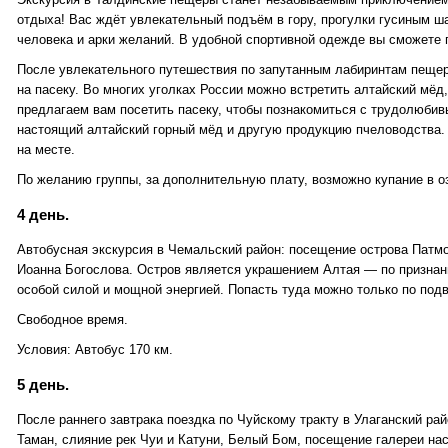
отдыха! Вас ждёт увлекательный подъём в гору, прогулки гусиным ш
человека и арки желаний. В удобной спортивной одежде вы сможете 
После увлекательного путешествия по запутанным лабиринтам пещер
на пасеку. Во многих уголках России можно встретить алтайский мёд
предлагаем вам посетить пасеку, чтобы познакомиться с трудолюби
настоящий алтайский горный мёд и другую продукцию пчеловодства.
на месте.
По желанию группы, за дополнительную плату, возможно купание в о
4 день.
Автобусная экскурсия в Чемальский район: посещение острова Патмо
Иоанна Богослова. Остров является украшением Алтая — по призна
особой силой и мощной энергией. Попасть туда можно только по под
Свободное время.
Условия: Автобус 170 км.
5 день.
После раннего завтрака поездка по Чуйскому тракту в Улаганский ра
Таман, слияние рек Чуи и Катуни, Белый Бом, посещение галереи на