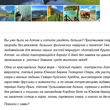
Вы уже были на Алтае и хотите увидеть больше? Приглашаем погр
природы без рюкзаков, больших физических нагрузок и палаток! Уж
любимейшим для многих наших гостей маршрут «Алтайская Круго
Алтая: ни одной повторяющейся дороги! 6 дней без намека на цивил
проживание в уютных домиках среди миллиона звёзд!..
Одна из красивейших дорог мира – Чуйский тракт, контрасты Алта
мерзлота, теплый район Южного Берега Телецкого Озера, где расту
озера и вечные ледники Северо-Чуйского Хребта, высокогорное озер
зарослями брусники и жимолости, а по ночам потрясающими видами
перевал Кату-Ярык, тёплая Чулышманская долина, трекинг к водоп
дня релакса и тишины на заповедном Кордоне Беле на Южном берегу 
на закатное солнце в горах, волны огромного озера, и никого за де
Поехали с нами?