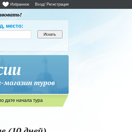
Избранное
Вход
/ Регистрация
твовать!
д, место:
сии
магазин туров
по дате начала тура
е (10 дней)