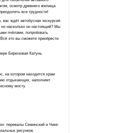
агом, осмотр древнего жилища
преодолеть все трудности!
, вас ждёт автобусная экскурсия
, но насколько он настоящий? Мы
выми пчёлами, попробовать
 Всё это вы сможете приобрести
зере Бирюзовая Катунь.
с, на котором находится храм
нию отдыхающих, наполняет
весному мосту.
йон: перевалы Семинский и Чике-
скальных рисунков.