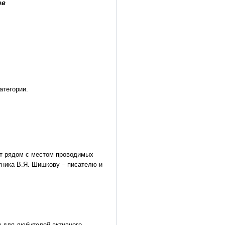
ов
атегории.
ет рядом с местом проводимых
тника В.Я. Шишкову – писателю и
 для любителей активного