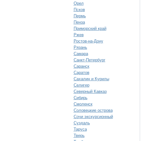
Орел
Псков
Пермь
Пенза
Приморский край
Ржев
Ростов-на-Дону
Рязань
Самара
Санкт-Петербург
Саранск
Саратов
Сахалин и Курилы
Селигер
Северный Кавказ
Сибирь
Смоленск
Соловецкие острова
Сочи экскурсионный
Суздаль
Таруса
Тверь