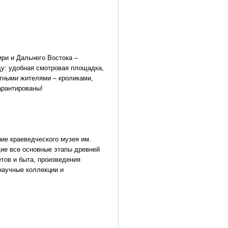
ири и Дальнего Востока –
ду: удобная смотровая площадка,
тными жителями – кроликами,
арантированы!
ие краеведческого музея им.
щие все основные этапы древней
тов и быта, произведения
научные коллекции и