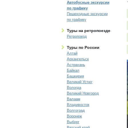
Автобусные экскурсии
по графику
Пешеходные экскурсии
по графику
Туры на ретропоезде
Ретропоезд
Туры по России
Алтай
Архангельск
Астрахань
Байкал
Башкирия
Великий Устюг
Вологда
Великий Новгород
Валаам
Владивосток
Волгоград
Воронеж
Выборг
Вятский край