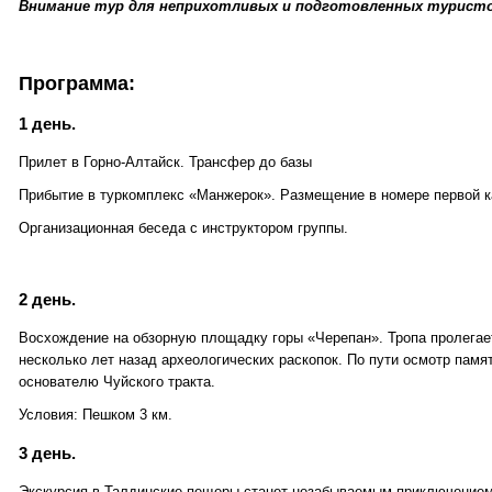
Внимание тур для неприхотливых и подготовленных турист
Программа:
1 день.
Прилет в Горно-Алтайск. Трансфер до базы
Прибытие в туркомплекс «Манжерок». Размещение в номере первой к
Организационная беседа с инструктором группы.
2 день.
Восхождение на обзорную площадку горы «Черепан». Тропа пролега
несколько лет назад археологических раскопок. По пути осмотр памя
основателю Чуйского тракта.
Условия: Пешком 3 км.
3 день.
Экскурсия в Талдинские пещеры станет незабываемым приключением