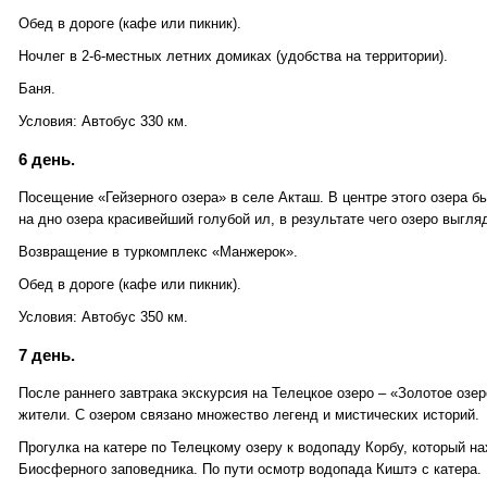
Обед в дороге (кафе или пикник).
Ночлег в 2-6-местных летних домиках (удобства на территории).
Баня.
Условия: Автобус 330 км.
6 день.
Посещение «Гейзерного озера» в селе Акташ. В центре этого озера б
на дно озера красивейший голубой ил, в результате чего озеро выгл
Возвращение в туркомплекс «Манжерок».
Обед в дороге (кафе или пикник).
Условия: Автобус 350 км.
7 день.
После раннего завтрака экскурсия на Телецкое озеро – «Золотое озер
жители. С озером связано множество легенд и мистических историй.
Прогулка на катере по Телецкому озеру к водопаду Корбу, который н
Биосферного заповедника. По пути осмотр водопада Киштэ с катера.