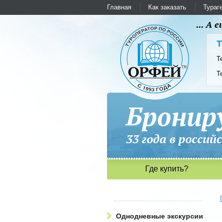
Главная
Как заказать
Тураг
... А
Т
Т
Т
Бронир
33 года в рос
Где купить?
Однодневные экскурсии