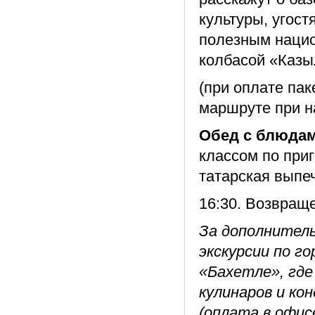
культуры, угос
полезным нацио
колбасой «Каз
(при оплате пак
маршруте при н
Обед с блюдам
классом по при
татарская выпеч
16:30. Возвращ
За дополнитель
экскурсии по г
«Бахетле», где
кулинаров и ко
(оплата в офис