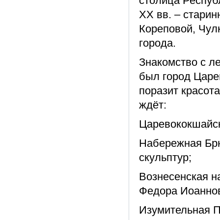
столица Респуб
XX вв. – стари
Кореповой, Чул
города.
Знакомство с л
был город Царе
поразит красота
ждёт:
Царевококшайск
Набережная Брю
скульптур;
Вознесенская н
Федора Иоаннов
Изумительная П