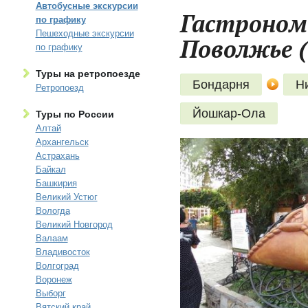
Автобусные экскурсии
Гастроном
по графику
Пешеходные экскурсии
Поволжье (
по графику
Туры на ретропоезде
Бондарня
Н
Ретропоезд
Йошкар-Ола
Туры по России
Алтай
Архангельск
Астрахань
Байкал
Башкирия
Великий Устюг
Вологда
Великий Новгород
Валаам
Владивосток
Волгоград
Воронеж
Выборг
Вятский край