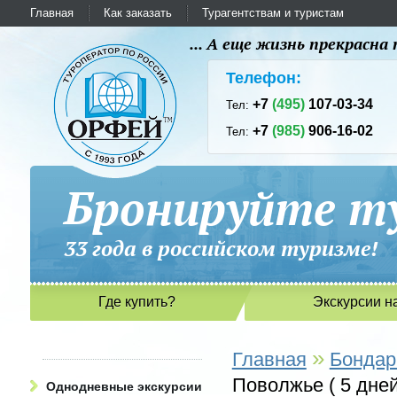
Главная
Как заказать
Турагентствам и туристам
... А еще жизнь прекрасн
Телефон:
+7
(495)
107-03-34
Тел:
+7
(985)
906-16-02
Тел:
Бронируйте ту
33 года в российском туриз
Где купить?
Экскурсии н
»
Главная
Бондар
Поволжье ( 5 дней
Однодневные экскурсии