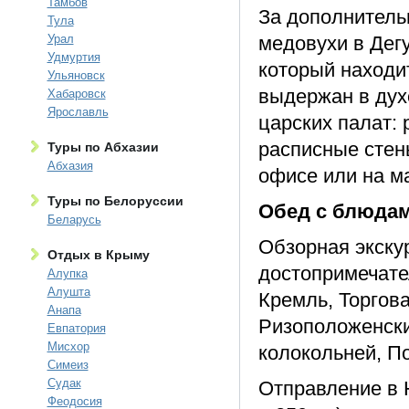
Тамбов
За дополнитель
Тула
Урал
медовухи в Дег
Удмуртия
который находи
Ульяновск
выдержан в дух
Хабаровск
Ярославль
царских палат: 
расписные стены
Туры по Абхазии
Абхазия
офисе или на м
Туры по Белоруссии
Обед с блюдам
Беларусь
Обзорная экску
Отдых в Крыму
достопримечате
Алупка
Алушта
Кремль, Торгов
Анапа
Ризоположенски
Евпатория
Мисхор
колокольней, П
Симеиз
Судак
Отправление в 
Феодосия