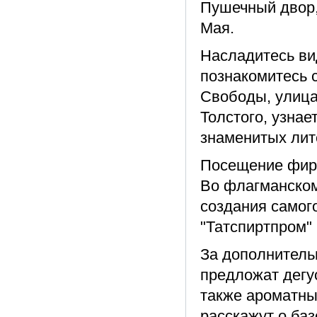
Пушечный двор,
Мая.
Насладитесь ви
познакомитесь 
Свободы, улица
Толстого, узна
знаменитых лит
Посещение фирм
Во флагманском
создания самог
"Татспиртпром" 
За дополнител
предложат дегу
также ароматны
расскажут о ба