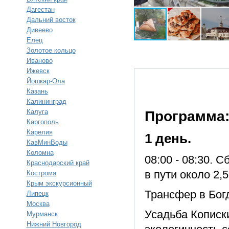
Дагестан
Дальний восток
Дивеево
Елец
Золотое кольцо
Иваново
Ижевск
Йошкар-Ола
Казань
Калининград
Калуга
Программа
Каргополь
Карелия
1 день.
КавМинВоды
Коломна
08:00 - 08:30. 
Краснодарский край
в пути около 2,5
Кострома
Крым экскурсионный
Трансфер в Бог
Липецк
Москва
Усадьба Кописки
Мурманск
Нижний Новгород