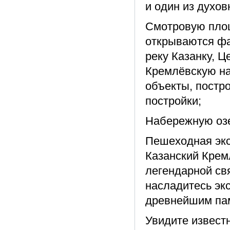
и один из духо
Смотровую площ
открываются фа
реку Казанку, 
Кремлёвскую на
объекты, постр
постройки;
Набережную озе
Пешеходная экс
Казанский Крем
легендарной св
насладитесь эк
древнейшим пам
Увидите извес