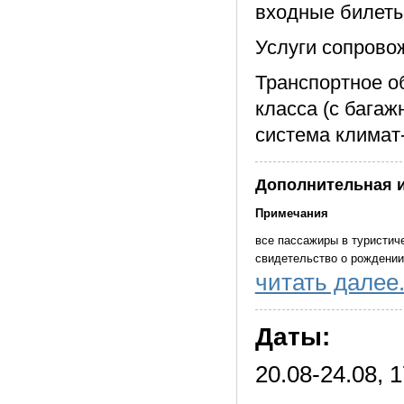
входные билеты
Услуги сопрово
Транспортное о
класса (с бага
система климат
Дополнительная 
Примечания
все пассажиры в туристиче
свидетельство о рождении 
читать далее.
время прибытия является 
время и порядок предостав
Даты:
сохранении их объема и к
возможна замена объекта 
20.08-24.08, 1
при количестве туристов 
предоставляться микроавт