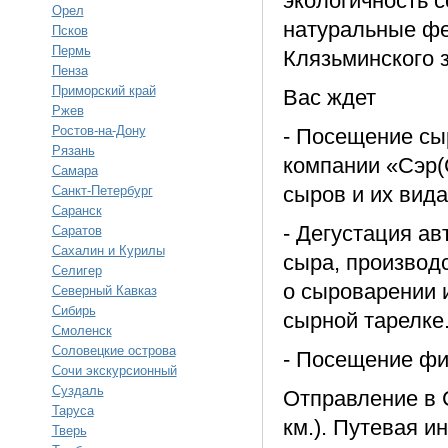
экологичность с
Орел
натуральные фе
Псков
Пермь
Клязьминского з
Пенза
Приморский край
Вас ждет
Ржев
Ростов-на-Дону
- Посещение сы
Рязань
компании «Сэр(
Самара
сыров и их вида
Санкт-Петербург
Саранск
- Дегустация а
Саратов
Сахалин и Курилы
сыра, производ
Селигер
о сыроварении 
Северный Кавказ
Сибирь
сырной тарелке
Смоленск
Соловецкие острова
- Посещение фи
Сочи экскурсионный
Суздаль
Отправление в С
Таруса
км.). Путевая 
Тверь