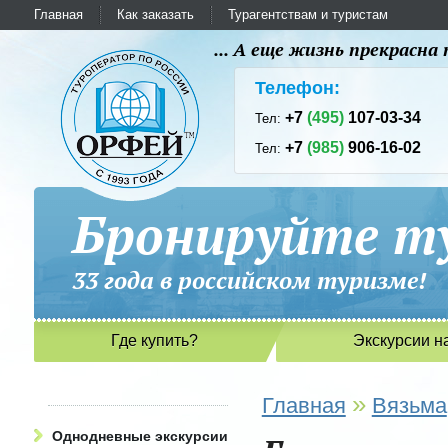
Главная
Как заказать
Турагентствам и туристам
... А еще жизнь прекрасн
Телефон:
+7
(495)
107-03-34
Тел:
+7
(985)
906-16-02
Тел:
Бронируйте ту
33 года в российском туриз
Где купить?
Экскурсии н
»
Главная
Вязьма
Однодневные экскурсии