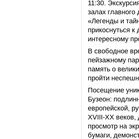
11:30. Экскурси
залах главного
«Легенды и тай
прикоснуться к 
интересному пр
В свободное вр
пейзажному пар
память о велик
пройти неспешн
Посещение уник
Бузеон: подлин
европейской, р
XVIII-ХХ веков
просмотр на эк
бумаги, демонс