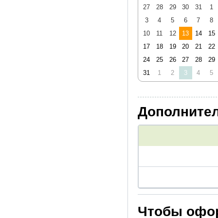
27
28
29
30
31
1
Туроператор оставляет за 
расположения в салоне ав
3
4
5
6
7
8
мест
10
11
12
13
14
15
Сведения о модели и иных
17
18
19
20
21
22
предварительной информац
24
25
26
27
28
29
предоставить для использо
объяснений и компенсаций
31
1
2
3
4
5
Дополнител
Чтобы офор