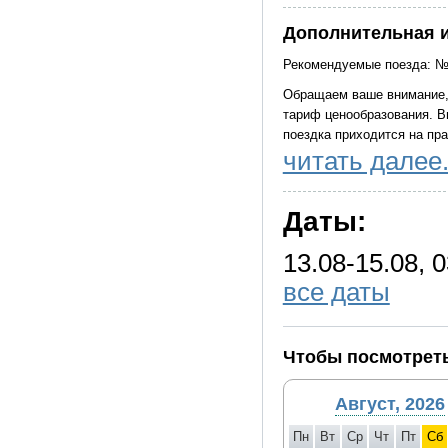
Дополнительная 
Рекомендуемые поезда: № 
Обращаем ваше внимание, 
тариф ценообразования. В
поездка приходится на пра
читать далее.
Все пассажиры в туристич
свидетельство о рождении 
Даты:
время прибытия является 
время и порядок предостав
13.08-15.08, 0
сохранении их объема и к
все даты
при количестве туристов 
предоставляться микроавт
рассадка
Чтобы посмотреть
Туроператор не имеет воз
и мероприятиями государс
Август, 2026
на любые другие задержки
Схема автобуса отражает 
Пн
Вт
Ср
Чт
Пт
Сб