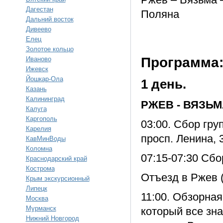
Дагестан
Поляна
Дальний восток
Дивеево
Елец
Золотое кольцо
Программа
Иваново
Ижевск
Йошкар-Ола
1 день.
Казань
Калининград
РЖЕВ - ВЯЗЬМ
Калуга
Каргополь
03:00. Сбор гру
Карелия
просп. Ленина,
КавМинВоды
Коломна
07:15-07:30 Сбо
Краснодарский край
Кострома
Отъезд в Ржев (
Крым экскурсионный
Липецк
11:00. Обзорная
Москва
Мурманск
который все зн
Нижний Новгород