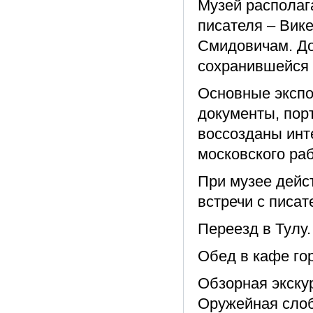
Музей располаг
писателя – Вик
Смидовичам. До
сохранившейся 
Основные экспо
документы, порт
воссозданы инт
московского раб
При музее дейст
встречи с писа
Переезд в Тулу. 
Обед в кафе го
Обзорная экскур
Оружейная слоб