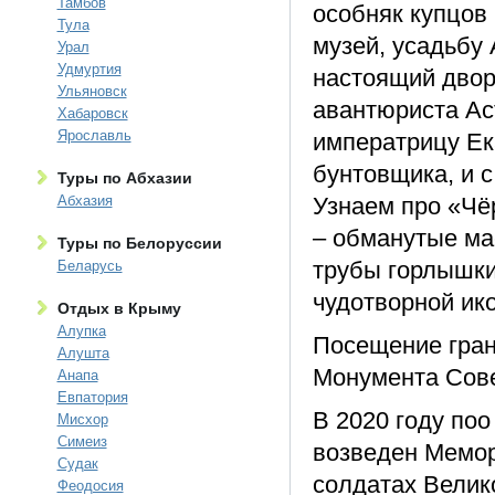
Тамбов
особняк купцов
Тула
музей, усадьбу
Урал
Удмуртия
настоящий двор
Ульяновск
авантюриста Ас
Хабаровск
Ярославль
императрицу Ека
бунтовщика, и 
Туры по Абхазии
Абхазия
Узнаем про «Чёр
– обманутые ма
Туры по Белоруссии
трубы горлышки
Беларусь
чудотворной ик
Отдых в Крыму
Алупка
Посещение гран
Алушта
Монумента Сове
Анапа
Евпатория
В 2020 году по
Мисхор
Симеиз
возведен Мемор
Судак
солдатах Велик
Феодосия