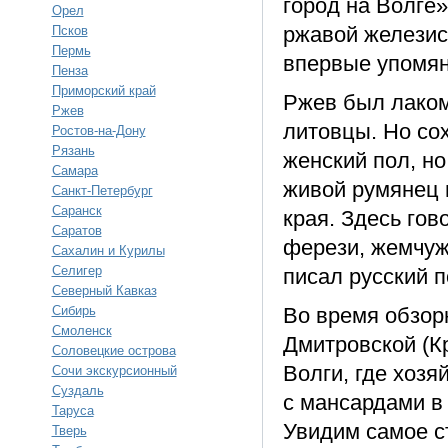
город на Волге
Орел
ржавой железис
Псков
Пермь
впервые упомяну
Пенза
Приморский край
Ржев был лаком
Ржев
литовцы. Но сох
Ростов-на-Дону
Рязань
женский пол, н
Самара
живой румянец 
Санкт-Петербург
Саранск
края. Здесь гов
Саратов
ферези, жемчуж
Сахалин и Курилы
Селигер
писал русский п
Северный Кавказ
Сибирь
Во время обзор
Смоленск
Дмитровской (К
Соловецкие острова
Волги, где хоз
Сочи экскурсионный
Суздаль
с мансардами в 
Таруса
Увидим самое ст
Тверь