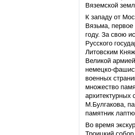
Вяземской земл
К западу от Мо
Вязьма, первое
году. За свою 
Русского госуда
Литовским Княж
Великой армией
немецко-фашист
военных страни
множество памя
архитектурных 
М.Булгакова, п
памятник лаптю
Во время экску
Троицкий собор