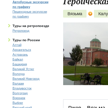
Героическа
Автобусные экскурсии
по графику
Пешеходные экскурсии
Вязьма
Калу
по графику
Туры на ретропоезде
Ретропоезд
Туры по России
Алтай
Архангельск
Астрахань
Байкал
Башкирия
Великий Устюг
Вологда
Великий Новгород
Валаам
Владивосток
Волгоград
Воронеж
Выборг
Ржев – Вязьма 
Вятский край