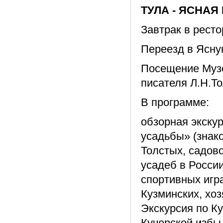
ТУЛА - ЯСНАЯ
Завтрак в рест
Переезд в Ясную
Посещение Музе
писателя Л.Н.То
В программе:
обзорная экску
усадьбы» (знак
Толстых, садов
усадеб в России
спортивных игр
Кузминских, хоз
Экскурсия по Ку
Кучерской избы