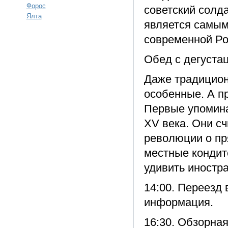
Форос
советский солд
Ялта
является самым
современной Ро
Обед с дегуста
Даже традицион
особенные. А п
Первые упомина
XV века. Они сч
революции о пр
местные кондит
удивить иностр
14:00. Переезд 
информация.
16:30. Обзорная