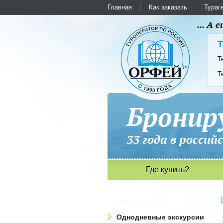
Главная
Как заказать
Тураг
... А
Т
Т
Т
Бронир
33 года в рос
Где купить?
Однодневные экскурсии