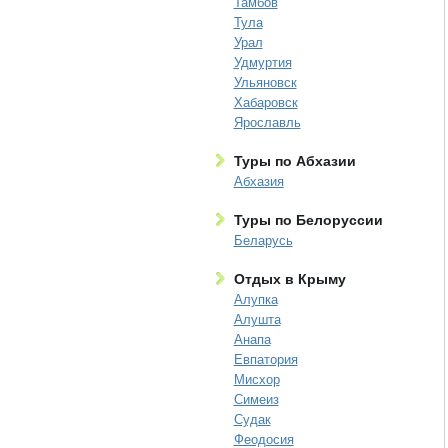
Тамбов
Тула
Урал
Удмуртия
Ульяновск
Хабаровск
Ярославль
Туры по Абхазии
Абхазия
Туры по Белоруссии
Беларусь
Отдых в Крыму
Алупка
Алушта
Анапа
Евпатория
Мисхор
Симеиз
Судак
Феодосия