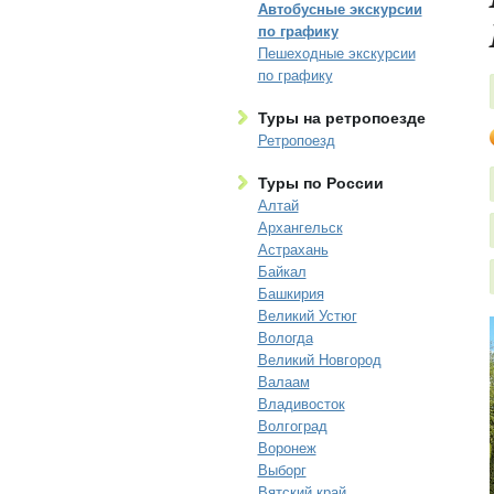
Автобусные экскурсии
по графику
Пешеходные экскурсии
по графику
Туры на ретропоезде
Ретропоезд
Туры по России
Алтай
Архангельск
Астрахань
Байкал
Башкирия
Великий Устюг
Вологда
Великий Новгород
Валаам
Владивосток
Волгоград
Воронеж
Выборг
Вятский край