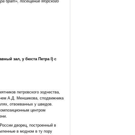
ра брат», посещение Морского
вный зал, у бюста Петра I) с
мятников петровского зодчества,
нем А.Д. Меншикова, сподвижника
млях, отвоеванных у шведов.
композиционным центром
ени.
России дворец, построенный в
мленные в модном в ту пору