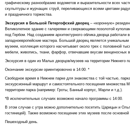
графическому разнообразию водометов и выразительности всех часте
скульптуры и журчащих струй, переливающихся всеми цветами радуг
и праздничного торжества.
Экскурсия в Большой Петергофский дворец
– «коронную» резиден
Великолепное здание с галереями и сверкающими позолотой куполам
под Гербом. Над созданием архитектурного облика дворца работали 
западноевропейские мастера. Большой дворец является уникальным
музеем, коллекция которого насчитывает около трех с половиной тыс
мебели, живопись, ткани, фарфор, отвечавшие вкусам венценосных 
Экскурсия в один из Малых дворцов/музеев на территории Нижнего п
Окончание экскурсии ориентировочно в 14:00. *
Свободное время в Нижнем парке для знакомства с той частью, парка
экскурсионный маршрут и самостоятельного посещения множества М
территории парка (например: Гроты, Банный корпус, Марли и т.д.).
*В исключительных случаях возможно начало программы с 14:00.
В этом случае с утра можно дополнительно посетить Царицын и Оль
гостиницей). Также возможно посещение этих музеев после основной
Пешеходный день.