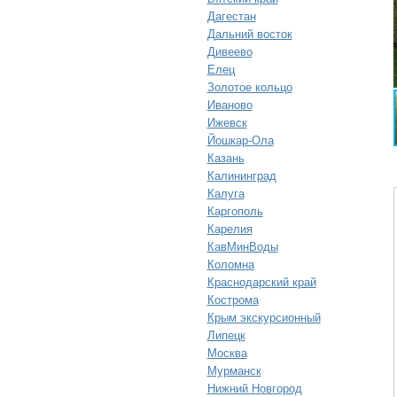
Дагестан
Дальний восток
Дивеево
Елец
Золотое кольцо
Иваново
Ижевск
Йошкар-Ола
Казань
Калининград
Калуга
Каргополь
Карелия
КавМинВоды
Коломна
Краснодарский край
Кострома
Крым экскурсионный
Липецк
Москва
Мурманск
Нижний Новгород