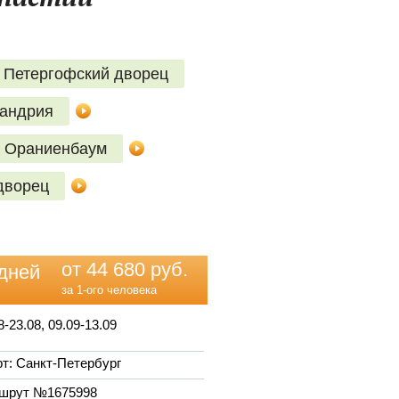
 Петергофский дворец
сандрия
Ораниенбаум
дворец
от 44 680 руб.
дней
за 1-ого человека
8-23.08, 09.09-13.09
т: Санкт-Петербург
шрут №1675998