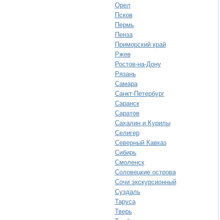
Орел
Псков
Пермь
Пенза
Приморский край
Ржев
Ростов-на-Дону
Рязань
Самара
Санкт-Петербург
Саранск
Саратов
Сахалин и Курилы
Селигер
Северный Кавказ
Сибирь
Смоленск
Соловецкие острова
Сочи экскурсионный
Суздаль
Таруса
Тверь