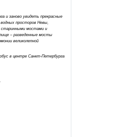
га и заново увидеть прекрасные
 водных просторов Невы,
о старинными мостами и
елище – разведенные мосты
рмонии великолепной
тобус в центре Санкт-Петербурга
.