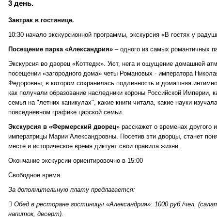
3 день.
Завтрак в гостинице.
10:30 начало экскурсионной программы, экскурсия «В гостях у радуш
Посещение парка «Александрия»
– одного из самых романтичных п
Экскурсия во дворец «Коттедж». Уют, нега и ощущение домашней ат
посещении «загородного дома» четы Романовых - императора Никола
Федоровны, в котором сохранилась подлинность и домашняя интимно
как получали образование наследники короны Российской Империи, 
семья на "летних каникулах", какие книги читала, какие науки изучал
повседневном графике царской семьи.
Экскурсия в «Фермерский дворец
» расскажет о временах другого и
императрицы Марии Александровны. Посетив эти дворцы, станет понят
месте и историческое время диктует свои правила жизни.
Окончание экскурсии ориентировочно в 15:00
Свободное время.
За дополнительную плату предлагается:
 Обед в ресторане гостиницы «Александрия»: 1000 руб./чел. (салат
напиток, десерт).