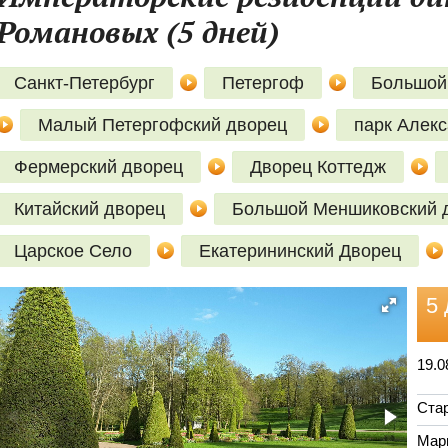
Романовых (5 дней)
Санкт-Петербург
Петергоф
Большой
Малый Петергофский дворец
парк Алек
Фермерский дворец
Дворец Коттедж
Китайский дворец
Большой Меншиковский 
Царское Село
Екатерининский Дворец
5 
19.0
Стар
Мар