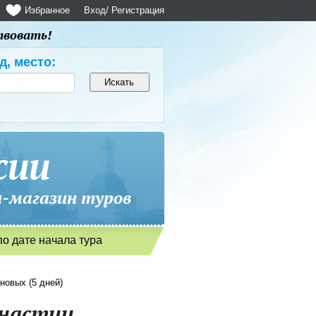
Избранное
Вход
/ Регистрация
твовать!
д, место:
сии
магазин туров
по дате начала тура
новых (5 дней)
инастии