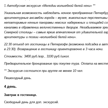
 Автобусная экскурсия «Мелодии волшебной белой ночи» **
Уникальная возможность наблюдать ночное преображение Петербур
архитектурные ансамбли города – музея, живописные перспективы
неповторимые ночные панорамы невских набережных и площадей с
каналами в обрамлении величественных дворцов. Незабываемое зр
Северной столицы – самые яркие впечатления от удивительной га
архитектуры и поэзии «волшебной белой ночи».
22:30 отъезд от гостиницы в Петергофе (возможна подсадка в ав
в 23:30). Возвращение в гостиницу ориентировочно в 3 часа ночи.
Стоимость: 3400 руб./взр., 3100 руб./школ.
Предварительное бронирование при покупке тура. Оплата на месте
** Экскурсия состоится при группе не менее 10 чел.
Пешеходный день.
4 день.
Завтрак в гостинице.
Свободный день для доп. экскурсий.