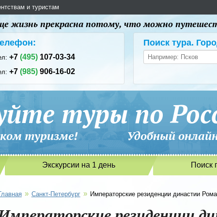
ентствам и туристам
 еще жизнь прекрасна потому, что можно путешес
елефон:
Поиск тура. Горо
+7
(495)
107-03-34
ел:
+7
(985)
906-16-02
ел:
уйте туры по Рос
сийском туризме! Удобный онлайн-
Экскурсии на 1 день
Поиск 
»
»
Главная
Санкт-Петербург
Императорские резиденции династии Рома
Императорские резиденции д