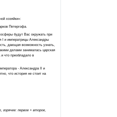
ной хозяйки»:
арков Петергофа.
мосферы будут Вас окружать при
я I и императрицы Александры
сть, дающая возможность узнать,
какими делами занималась царская
а и что преобладало в
мператора - Александра II и
но, что история не стоит на
, горячее: первое + второе,