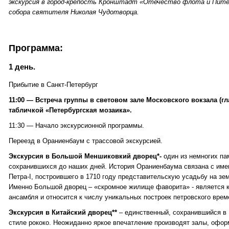
экскурсия в город-крепость Кронштадт «Отечество флота и Пите
собора святителя Николая Чудотворца.
Программа:
1 день.
Прибытие в Санкт-Петербург
11:00 — Встреча группы в световом зале Московского вокзала (гла
табличкой «Петербургская мозаика».
11:30 — Начало экскурсионной программы.
Переезд в Ораниенбаум с трассовой экскурсией.
Экскурсия в Большой Меншиковкий дворец*-
один из немногих па
сохранившихся до наших дней. История Ораниенбаума связана с име
Петра-I, построившего в 1710 году представительскую усадьбу на зе
Именно Большой дворец – «скромное жилище фаворита» - является 
ансамбля и относится к числу уникальных построек петровского врем
Экскурсия в Китайский дворец**
– единственный, сохранившийся в 
стиле рококо. Неожиданно яркое впечатление производят залы, офор