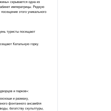
жины» скрывается одна из
кабинет императрицы. Редкую
 посещение этого уникального
 день туристы посещают
осещают Катальную горку.
дворцов и парков»:
роскоши и размаху,
зного фонтанного ансамбля
воды, богатству скульптуры,