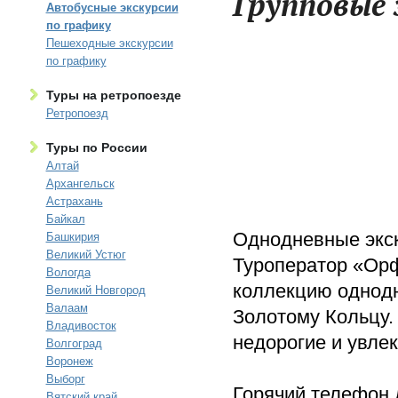
Групповые 
Автобусные экскурсии
по графику
Пешеходные экскурсии
по графику
Туры на ретропоезде
Ретропоезд
Туры по России
Алтай
Архангельск
Астрахань
Байкал
Однодневные экск
Башкирия
Великий Устюг
Туроператор «Ор
Вологда
коллекцию однодн
Великий Новгород
Валаам
Золотому Кольцу.
Владивосток
недорогие и увле
Волгоград
Воронеж
Выборг
Горячий телефон 
Вятский край