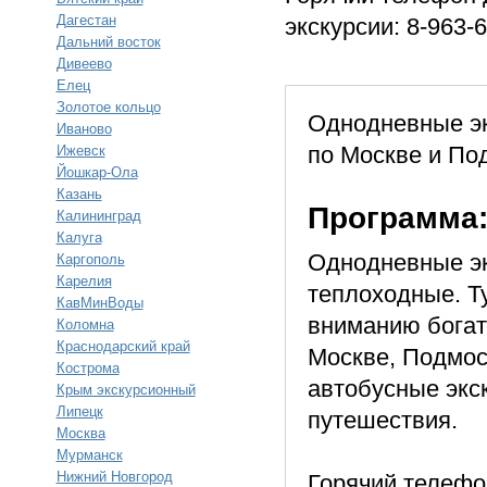
Дагестан
экскурсии: 8-963-
Дальний восток
Дивеево
Елец
Золотое кольцо
Однодневные э
Иваново
по Москве и По
Ижевск
Йошкар-Ола
Казань
Программа
Калининград
Калуга
Однодневные эк
Каргополь
Карелия
теплоходные. Т
КавМинВоды
вниманию богат
Коломна
Краснодарский край
Москве, Подмос
Кострома
автобусные экс
Крым экскурсионный
Липецк
путешествия.
Москва
Мурманск
Нижний Новгород
Горячий телефо