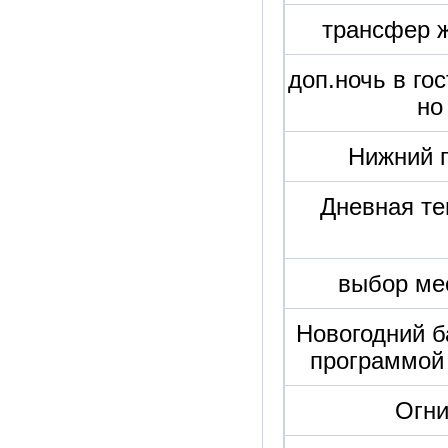
трансфер ж
доп.ночь в го
но
Нижний 
Дневная те
выбор мес
Новогодний б
программой 
Огни