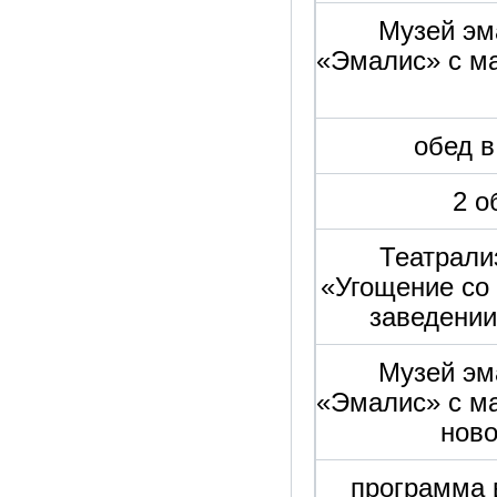
Музей эм
«Эмалис» с ма
обед в
2 о
Театрали
«Угощение со
заведени
Музей эм
«Эмалис» с ма
ново
программа 