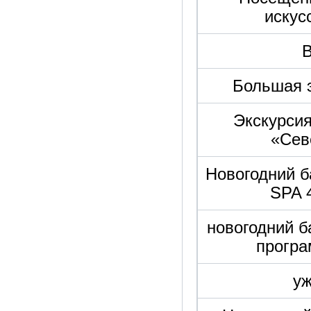
искус
Большая э
Экскурсия
«Сев
Новогодний б
SPA 4
новогодний б
програ
уж