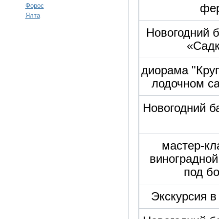
фе
Форос
Ялта
Новогодний б
«Садк
диорама "Круг
лодочном с
Новогодний б
мастер-кл
виноградной
под б
Экскурсия в