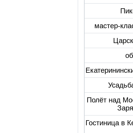
Пик
мастер-кла
Царск
об
Екатерининск
Усадьб
Полёт над Мо
Заря
Гостиница в К