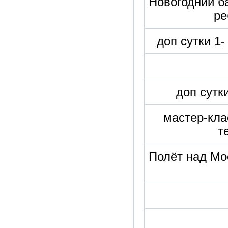
Новогодний б
ре
доп сутки 1
доп сутк
мастер-кла
т
Полёт над Мо