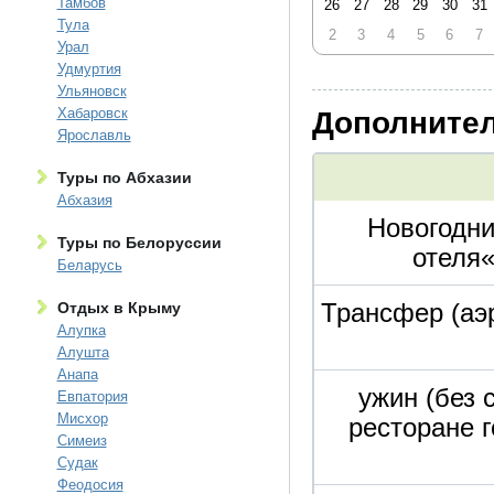
Тамбов
26
27
28
29
30
31
Тула
2
3
4
5
6
7
Урал
Удмуртия
Ульяновск
Дополнител
Хабаровск
Ярославль
Туры по Абхазии
Абхазия
Новогодни
Туры по Белоруссии
отеля
Беларусь
Трансфер (аэр
Отдых в Крыму
Алупка
Алушта
Анапа
ужин (без 
Евпатория
Мисхор
ресторане 
Симеиз
Судак
Феодосия