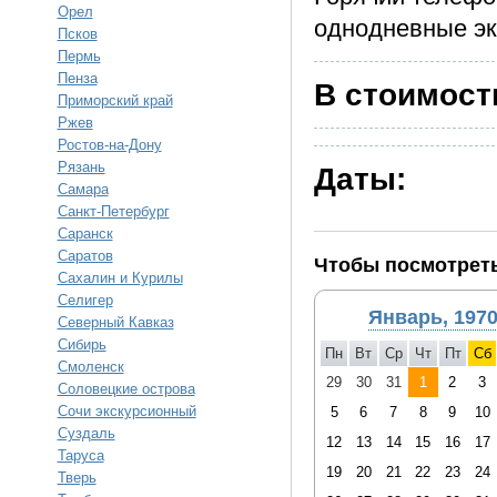
Орел
однодневные экс
Псков
Пермь
Пенза
В стоимост
Приморский край
Ржев
Ростов-на-Дону
Рязань
Даты:
Самара
Санкт-Петербург
Саранск
Саратов
Чтобы посмотреть
Сахалин и Курилы
Селигер
Январь, 197
Северный Кавказ
Сибирь
Пн
Вт
Ср
Чт
Пт
Сб
Смоленск
29
30
31
1
2
3
Соловецкие острова
Сочи экскурсионный
5
6
7
8
9
10
Суздаль
12
13
14
15
16
17
Таруса
19
20
21
22
23
24
Тверь