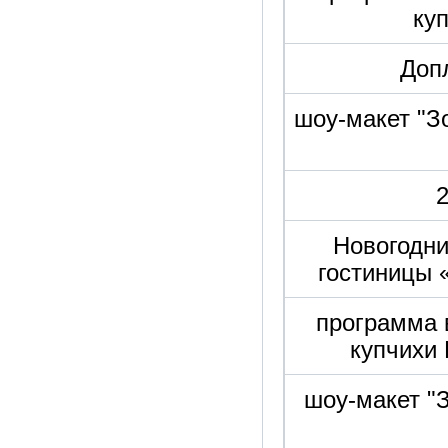
ку
Допл
шоу-макет "З
2
Новогодни
гостиницы 
программа 
купчихи
шоу-макет "