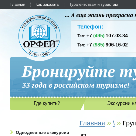
Главная
Как заказать
Турагентствам и туристам
... А еще жизнь прекрасн
Телефон:
+7
(495)
107-03-34
Тел:
+7
(985)
906-16-02
Тел:
Бронируйте ту
33 года в российском туриз
Где купить?
Экскурсии н
»
»
Главная
\
Гру
Однодневные экскурсии