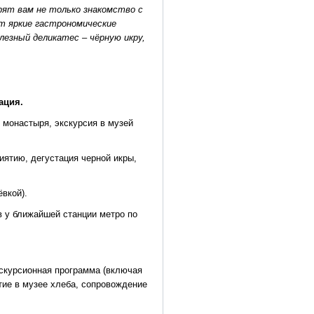
рят вам не только знакомство с
т яркие гастрономические
лезный деликатес – чёрную икру,
ация.
 монастыря, экскурсия в музей
иятию, дегустация черной икры,
ёвкой).
в у ближайшей станции метро по
кскурсионная программа (включая
итие в музее хлеба, сопровождение