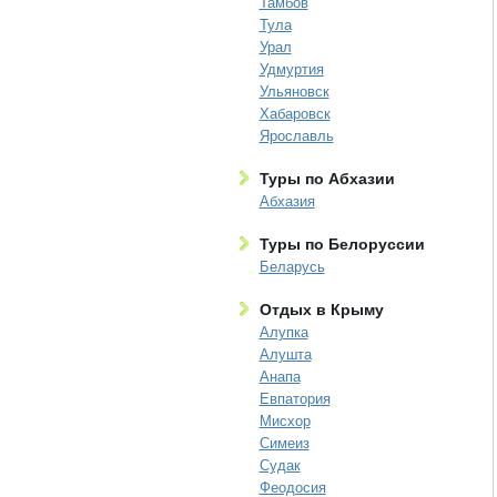
Тамбов
Тула
Урал
Удмуртия
Ульяновск
Хабаровск
Ярославль
Туры по Абхазии
Абхазия
Туры по Белоруссии
Беларусь
Отдых в Крыму
Алупка
Алушта
Анапа
Евпатория
Мисхор
Симеиз
Судак
Феодосия