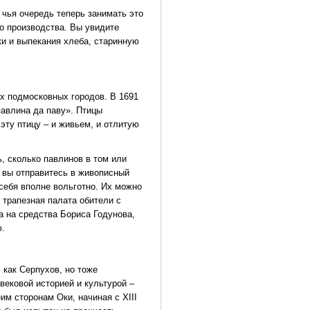
 чья очередь теперь занимать это
го производства. Вы увидите
и и выпекания хлеба, старинную
х подмосковных городов. В 1691
авлина да паву». Птицы
 эту птицу – и живьем, и отлитую
, сколько павлинов в том или
и вы отправитесь в живописный
себя вполне вольготно. Их можно
и трапезная палата обители с
 на средства Бориса Годунова,
ю.
 как Серпухов, но тоже
овековой историей и культурой –
м сторонам Оки, начиная с XIII