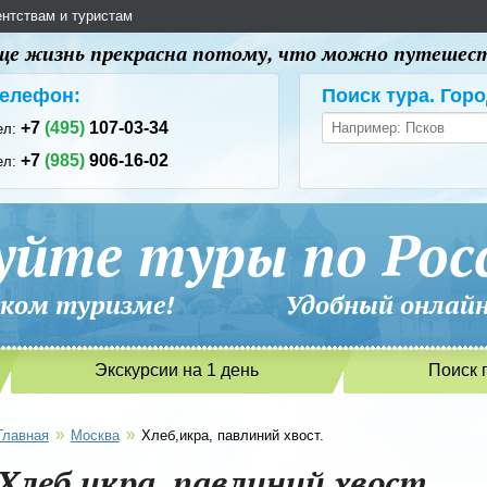
ентствам и туристам
 еще жизнь прекрасна потому, что можно путешес
елефон:
Поиск тура. Горо
+7
(495)
107-03-34
ел:
+7
(985)
906-16-02
ел:
уйте туры по Рос
сийском туризме! Удобный онлайн-
Экскурсии на 1 день
Поиск 
»
»
Главная
Москва
Хлеб,икра, павлиний хвост.
Хлеб,икра, павлиний хвост.