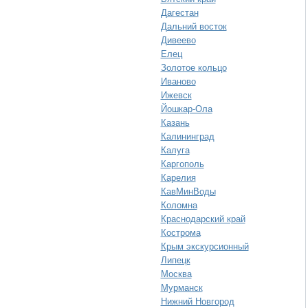
Дагестан
Дальний восток
Дивеево
Елец
Золотое кольцо
Иваново
Ижевск
Йошкар-Ола
Казань
Калининград
Калуга
Каргополь
Карелия
КавМинВоды
Коломна
Краснодарский край
Кострома
Крым экскурсионный
Липецк
Москва
Мурманск
Нижний Новгород