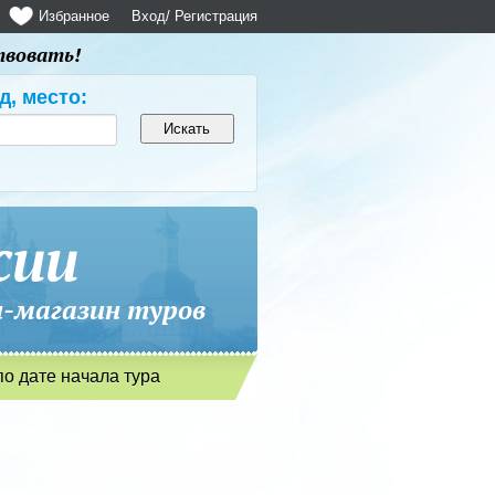
Избранное
Вход
/ Регистрация
твовать!
д, место:
сии
магазин туров
по дате начала тура