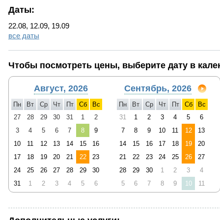
Даты:
22.08, 12.09, 19.09
все даты
Чтобы посмотреть цены, выберите дату в кале
Август, 2026
Сентябрь, 2026
Пн
Вт
Ср
Чт
Пт
Сб
Вс
Пн
Вт
Ср
Чт
Пт
Сб
Вс
27
28
29
30
31
1
2
31
1
2
3
4
5
6
3
4
5
6
7
8
9
7
8
9
10
11
12
13
10
11
12
13
14
15
16
14
15
16
17
18
19
20
17
18
19
20
21
22
23
21
22
23
24
25
26
27
24
25
26
27
28
29
30
28
29
30
1
2
3
4
31
1
2
3
4
5
6
5
6
7
8
9
10
11