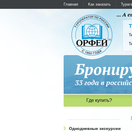
Главная
Как заказать
Тураг
... А
Т
Т
Т
Бронир
33 года в рос
Где купить?
Однодневные экскурсии