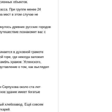
сионных объектов.
асса. При группе менее 24
а мест в этом случае не
кинулось древних русских городов
путешествие познакомит вас с
минается в духовной грамоте
й горе, где некогда заложил
амбль храмов: Успенского,
дставление о том, как выглядел
и Серпухова около ста лет
кое здание имеет богатые
ный хлебозавод. Ещё совсем
ухарей.