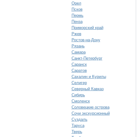
Орел
Псков
Пермь
Пенза
Приморский край
Ржев
Ростов-на-Дону
Рязань
Самара
Санкт-Петербург
Саранск
Саратов
Сахалин и Курилы
Селигер
Северный Кавказ
Сибирь
Смоленск
Соловецкие острова
Сочи экскурсионный
Суздаль
Таруса
Тверь