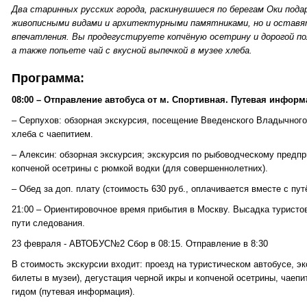
Два старинных русских города, раскинувшиеся по берегам Оки пода
живописными видами и архитектурными памятниками, но и оставя
впечатления. Вы продегустируете копчёную осетрину и дорогой по
а также попьете чай с вкусной выпечкой в музее хлеба.
Программа:
08:00 – Отправление автобуса от м. Спортивная. Путевая информ
– Серпухов: обзорная экскурсия, посещение Введенского Владычного
хлеба с чаепитием.
– Алексин: обзорная экскурсия; экскурсия по рыбоводческому предпр
копченой осетрины с рюмкой водки (для совершеннолетних).
– Обед за доп. плату (стоимость 630 руб., оплачивается вместе с пут
21:00 – Ориентировочное время прибытия в Москву. Высадка туристо
пути следования.
23 февраля - АВТОБУС№2 Сбор в 08:15. Отправление в 8:30
В стоимость экскурсии входит: проезд на туристическом автобусе, э
билеты в музеи), дегустация черной икры и копченой осетрины, чаеп
гидом (путевая информация).