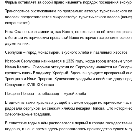
Фирма оставляет за собой право изменять порядок посещения экскур
Транспортное обслуживание по программе: автобус туристического кл
человек предоставляется микроавтобус туристического класса (номер
сохраняются).
Река Ока не так знаменита, как Волга, но сколько по её течению рас
с богатым историческим прошлым! Ваше историко-гастрономическое 
двумя из них.
Серпухов – город монастырей, вкусного хлеба и павлиньих хвостов
История Серпухова начинается в 1339 году, когда город впервые упо
Ивана Калиты. Обзорная экскурсия по Серпухову начнётся на Соборно
крепость князь Владимир Храбрый. Здесь вы увидите прекрасный анс
Троицкого и Ильи Пророка. Купеческие усадьбы и особняки дадут пре
Серпухов в XVIII-XIX веках.
Пекарня Попова – хлебозавод – музей хлеба
В одной из таких красивых усадеб в самом сердце исторической част
радовала серпуховчан свежим хлебом пекарня Попова. Это историчес
хлебопекарные традиции.
В советские годы в нём располагался первый в городе государствен
недавно, в наше время здесь располагалось производство сушек м с