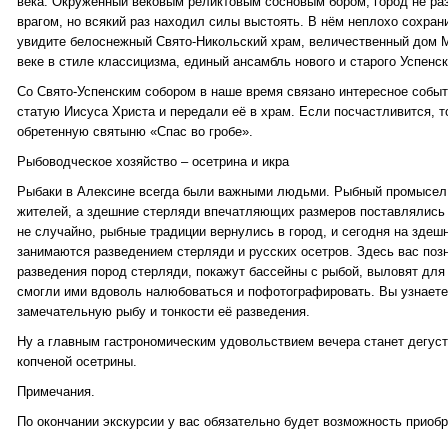
века. Окруженный вековым реликтовым сосновым бором, город не раз
врагом, но всякий раз находил силы выстоять. В нём неплохо сохран
увидите белоснежный Свято-Никольский храм, величественный дом М
веке в стиле классицизма, единый ансамбль нового и старого Успенск
Со Свято-Успенским собором в наше время связано интересное событ
статую Иисуса Христа и передали её в храм. Если посчастливится, т
обретенную святыню «Спас во гробе».
Рыбоводческое хозяйство – осетрина и икра
Рыбаки в Алексине всегда были важными людьми. Рыбный промысел
жителей, а здешние стерляди впечатляющих размеров поставлялись 
не случайно, рыбные традиции вернулись в город, и сегодня на зде
занимаются разведением стерляди и русских осетров. Здесь вас поз
разведения пород стерляди, покажут бассейны с рыбой, выловят для 
смогли ими вдоволь налюбоваться и пофотографировать. Вы узнаете 
замечательную рыбу и тонкости её разведения.
Ну а главным гастрономическим удовольствием вечера станет дегуст
копченой осетрины.
Примечания.
По окончании экскурсии у вас обязательно будет возможность приоб