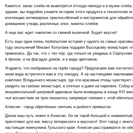
Кажется, запах хлеба не выветрится отсюда никогда и в музее хлеба,
здание, вы подробно узнаете историю этого продукта и технологию е
коллекцию антикварных приспособлений и инструментов для обработк
домашнюю утварь различных эпох, макеты хлебов.
А еще вас ждет чаепитие со свежей выпечкой. Будет вкусно!
Есть еще одна очень любопытная история у одного из самых красивы
году окольничий Михаил Колупаев подарил Высоцкому монастырю «п
прижились. Да так, что с тех пор, где только не увидишь в Серпухове
в бронзе, и на фасадах домов, и в виде цветников.
Угадаете, что изображено на гербе города? Предлагаем вам посчитать
ином виде встретится вам в эту поездку. А за настоящими павлинам
комплекс Владычного монастыря, где эти красивые птицы чувствуют 
увидеть на газонах монастыря, в клетках и даже на парковке. Собор 
монументальной шатровой церковью были возведены в конце XVI века
чьё восшествие на трон оказалось напрямую связано с этой обитель
Алексин - город обретённых святынь и рыбного промысла
Далее ваш путь лежит в Алексин. Он не такой большой и знаменитый,
приготовил для вас массу интересного и вкусного! Этот город с мног
настоящая жемчужина Тульского края. Алексин расстраивался по обеи