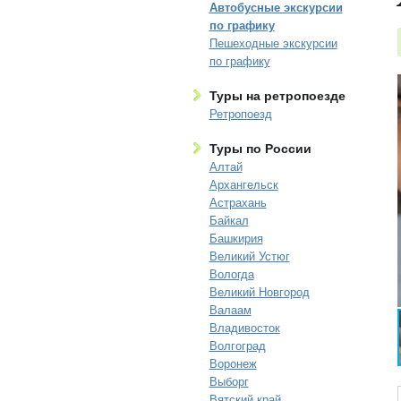
Автобусные экскурсии
по графику
Пешеходные экскурсии
по графику
Туры на ретропоезде
Ретропоезд
Туры по России
Алтай
Архангельск
Астрахань
Байкал
Башкирия
Великий Устюг
Вологда
Великий Новгород
Валаам
Владивосток
Волгоград
Воронеж
Выборг
Вятский край