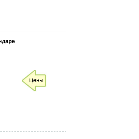
ндаре
Цены