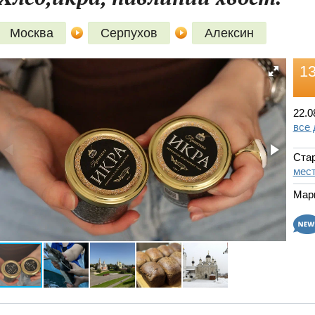
Москва
Серпухов
Алексин
13
22.0
все
Стар
мест
Мар