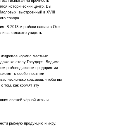
 был испытан на прочность
ился исторический центр. Вы
асловых, выстроенный в XVIII
ого собора.
ия. В 2013-м рыбаки нашли в Оке
о и вы сможете увидеть
 издревле кормил местных
даже ко столу Государя. Видимо
шнем рыбоводческом предприятии
накомят с особенностями
вас несколько красавиц, чтобы вы
о том, как кормят эту
ация свежей чёрной икры и
рести рыбную продукцию и икру.