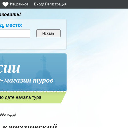
Избранное
Вход
/ Регистрация
твовать!
д, место:
сии
магазин туров
по дате начала тура
995 года)
 классический