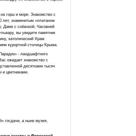
на горы и море. Знакомство с
00 лет, знаменитым «платаном
, Даме с собачкой, Часовней
львару, вы увидите памятник
ину, католический Храм
ием курортной столицы Крыма.
«Парадиз» - ландшафтного
 Вас ожидает знакомство с
дставленной десятками тысяч
 и цветниками.
» госдачи, а ныне музея,
чкино гнездо» и Форосской