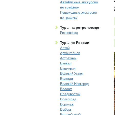
Автобусные экскурсии
по графику
Пешеходные экскурсии
по графику
Туры на ретропоезде
Ретропоезд
Туры по России
Алтай
Архангельск
Астрахань
Байкал
Башкирия
Великий Устюг
Вологда
Великий Новгород
Валаам
Владивосток
Волгоград
Воронеж
Выборг
Вятский край