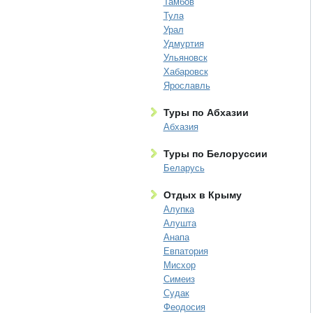
Тамбов
Тула
Урал
Удмуртия
Ульяновск
Хабаровск
Ярославль
Туры по Абхазии
Абхазия
Туры по Белоруссии
Беларусь
Отдых в Крыму
Алупка
Алушта
Анапа
Евпатория
Мисхор
Симеиз
Судак
Феодосия