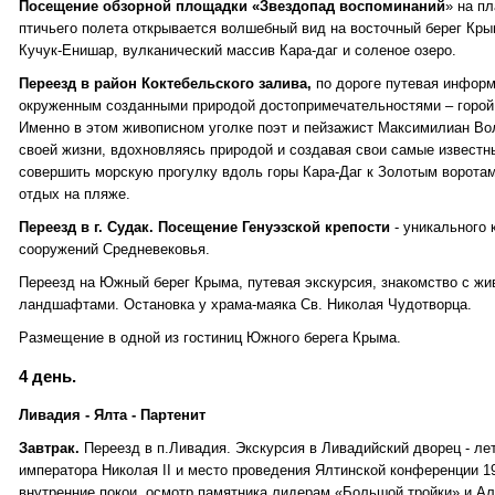
Посещение обзорной площадки «Звездопад воспоминаний
» на пл
птичьего полета открывается волшебный вид на восточный берег Кры
Кучук-Енишар, вулканический массив Кара-даг и соленое озеро.
Переезд в район Коктебельского залива,
по дороге путевая информа
окруженным созданными природой достопримечательностями – горой
Именно в этом живописном уголке поэт и пейзажист Максимилиан В
своей жизни, вдохновляясь природой и создавая свои самые известн
совершить морскую прогулку вдоль горы Кара-Даг к Золотым воротам (
отдых на пляже.
Переезд в г. Судак. Посещение Генуэзской крепости
- уникального
сооружений Средневековья.
Переезд на Южный берег Крыма, путевая экскурсия, знакомство с ж
ландшафтами. Остановка у храма-маяка Св. Николая Чудотворца.
Размещение в одной из гостиниц Южного берега Крыма.
4 день.
Ливадия - Ялта - Партенит
Завтрак.
Переезд в п.Ливадия. Экскурсия в Ливадийский дворец - л
императора Николая II и место проведения Ялтинской конференции 1
внутренние покои, осмотр памятника лидерам «Большой тройки» и Але