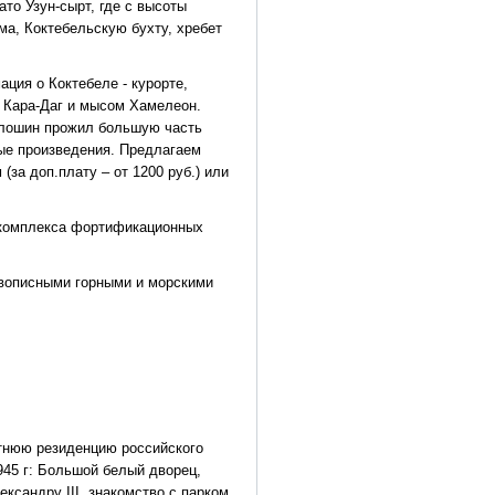
ато Узун-сырт, где с высоты
ма, Коктебельскую бухту, хребет
ция о Коктебеле - курорте,
 Кара-Даг и мысом Хамелеон.
олошин прожил большую часть
ые произведения. Предлагаем
за доп.плату – от 1200 руб.) или
 комплекса фортификационных
ивописными горными и морскими
етнюю резиденцию российского
945 г: Большой белый дворец,
ксандру III, знакомство с парком