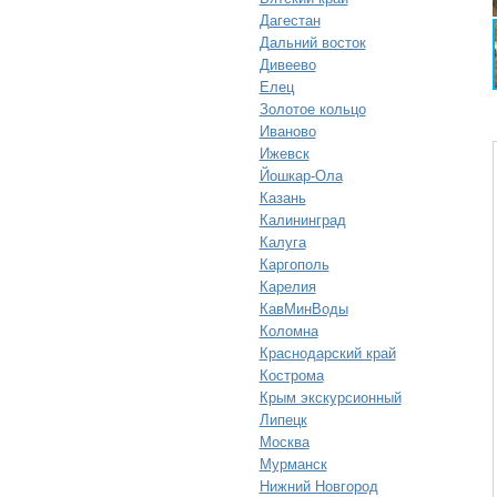
Дагестан
Дальний восток
Дивеево
Елец
Золотое кольцо
Иваново
Ижевск
Йошкар-Ола
Казань
Калининград
Калуга
Каргополь
Карелия
КавМинВоды
Коломна
Краснодарский край
Кострома
Крым экскурсионный
Липецк
Москва
Мурманск
Нижний Новгород