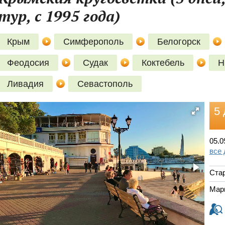
тур, с 1995 года)
Крым
Симферополь
Белогорск
Феодосия
Судак
Коктебель
Н
Ливадия
Севастополь
5 
05.0
все
Ста
Мар