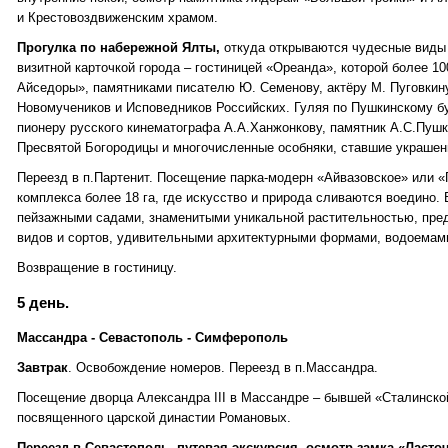
и Крестовоздвиженским храмом.
Прогулка по набережной Ялты,
откуда открываются чудесные виды 
визитной карточкой города – гостиницей «Ореанда», которой более 1
Айседоры», памятниками писателю Ю. Семенову, актёру М. Пуговкину
Новомучеников и Исповедников Российских. Гуляя по Пушкинскому бу
пионеру русского кинематографа А.А.Ханжонкову, памятник А.С.Пушк
Пресвятой Богородицы и многочисленные особняки, ставшие украшен
Переезд в п.Партенит. Посещение парка-модерн «Айвазовское» или 
комплекса более 18 га, где искусство и природа сливаются воедино.
пейзажными садами, знаменитыми уникальной растительностью, пре
видов и сортов, удивительными архитектурными формами, водоемами
Возвращение в гостиницу.
5 день.
Массандра - Севастополь - Симферополь
Завтрак
. Освобождение номеров. Переезд в п.Массандра.
Посещение дворца Александра III в Массандре – бывшей «Сталинской
посвященного царской династии Романовых.
Переезд в Севастополь, путевая экскурсия, осмотр замка «Ласто