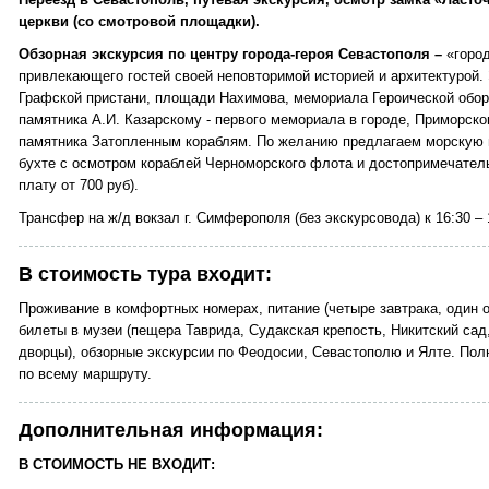
церкви (со смотровой площадки).
Обзорная экскурсия по центру города-героя Севастополя –
«горо
привлекающего гостей своей неповторимой историей и архитектурой.
Графской пристани, площади Нахимова, мемориала Героической оборо
памятника А.И. Казарскому - первого мемориала в городе, Приморско
памятника Затопленным кораблям. По желанию предлагаем морскую 
бухте с осмотром кораблей Черноморского флота и достопримечательн
плату от 700 руб).
Трансфер на ж/д вокзал г. Симферополя (без экскурсовода) к 16:30 – 
В стоимость тура входит:
Проживание в комфортных номерах, питание (четыре завтрака, один о
билеты в музеи (пещера Таврида, Судакская крепость, Никитский са
дворцы), обзорные экскурсии по Феодосии, Севастополю и Ялте. Пол
по всему маршруту.
Дополнительная информация:
В СТОИМОСТЬ НЕ ВХОДИТ: