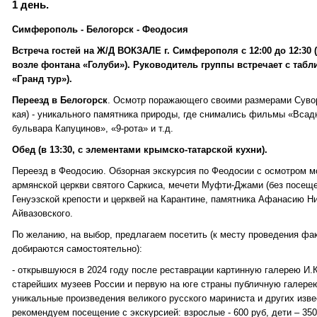
1 день.
Симферополь - Белогорск - Феодосия
Встреча гостей на Ж/Д ВОКЗАЛЕ г. Симферополя с 12:00 до 12:30 
возле фонтана «Голуби»). Руководитель группы встречает с табли
«Гранд тур»).
Переезд в Белогорск
. Осмотр поражающего своими размерами Сувор
кая) - уникального памятника природы, где снимались фильмы «Всадн
бульвара Капуцинов», «9-рота» и т.д.
Обед (в 13:30, с элементами крымско-татарской кухни).
Переезд в Феодосию. Обзорная экскурсия по Феодосии с осмотром м
армянской церкви святого Саркиса, мечети Муфти-Джами (без посеще
Генуэзской крепости и церквей на Карантине, памятника Афанасию Ни
Айвазовского.
По желанию, на выбор, предлагаем посетить (к месту проведения фа
добираются самостоятельно):
- открывшуюся в 2024 году после реставрации картинную галерею И.К
старейших музеев России и первую на юге страны публичную галерею
уникальные произведения великого русского мариниста и других изве
рекомендуем посещение с экскурсией: взрослые - 600 руб, дети – 350