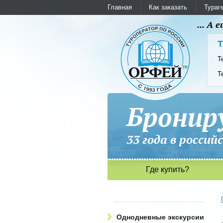
Главная
Как заказать
Тураг
... А
Т
Т
Т
Бронир
33 года в рос
Где купить?
Однодневные экскурсии