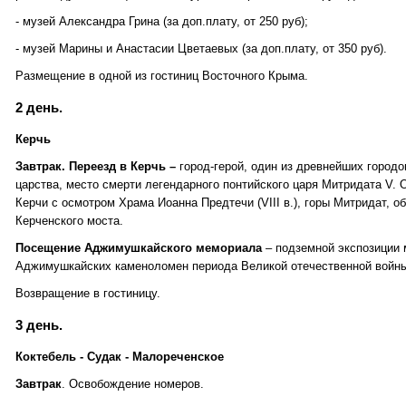
- музей Александра Грина (за доп.плату, от 250 руб);
- музей Марины и Анастасии Цветаевых (за доп.плату, от 350 руб).
Размещение в одной из гостиниц Восточного Крыма.
2 день.
Керчь
Завтрак. Переезд в Керчь –
город-герой, один из древнейших городо
царства, место смерти легендарного понтийского царя Митридата V. 
Керчи с осмотром Храма Иоанна Предтечи (VIII в.), горы Митридат, о
Керченского моста.
Посещение Аджимушкайского мемориала
– подземной экспозиции 
Аджимушкайских каменоломен периода Великой отечественной войны
Возвращение в гостиницу.
3 день.
Коктебель - Судак - Малореченское
Завтрак
. Освобождение номеров.