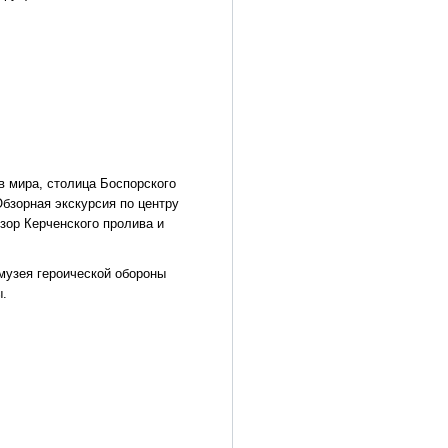
в мира, столица Боспорского
Обзорная экскурсия по центру
бзор Керченского пролива и
музея героической обороны
.