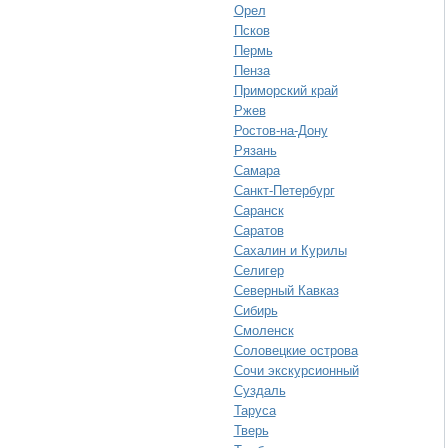
Орел
Псков
Пермь
Пенза
Приморский край
Ржев
Ростов-на-Дону
Рязань
Самара
Санкт-Петербург
Саранск
Саратов
Сахалин и Курилы
Селигер
Северный Кавказ
Сибирь
Смоленск
Соловецкие острова
Сочи экскурсионный
Суздаль
Таруса
Тверь