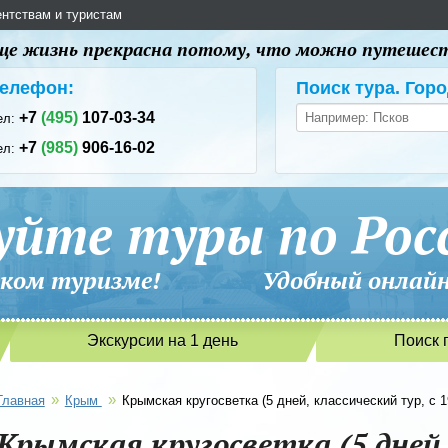
ентствам и туристам
 еще жизнь прекрасна потому, что можно путешес
елефон:
Поиск тура. Горо
+7
(495)
107-03-34
ел:
+7
(985)
906-16-02
ел:
уйте туры по Рос
сийском туризме! Удобный онлайн-
Экскурсии на 1 день
Поиск 
»
»
Главная
Крым
Крымская кругосветка (5 дней, классический тур, с 1
Крымская кругосветка (5 дней,