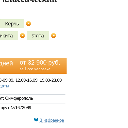
Керчь
икита
Ялта
от 32 900 руб.
дней
за 1-ого человека
9-09.09, 12.09-16.09, 19.09-23.09
 даты
рт: Симферополь
шрут №1673099
В избранное