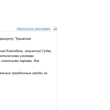
Напечатать программу
маршруту "Крымская
й Коктебель, генуэзский Судак,
зотическими уголками
 сказочными парками. Вас
иальные праздничные заезды на