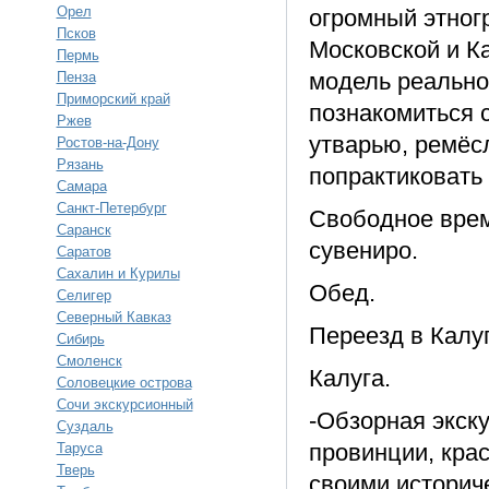
Орел
огромный этног
Псков
Московской и К
Пермь
модель реально
Пенза
Приморский край
познакомиться 
Ржев
утварью, ремёс
Ростов-на-Дону
Рязань
попрактиковать 
Самара
Санкт-Петербург
Свободное врем
Саранск
сувениро.
Саратов
Сахалин и Курилы
Обед.
Селигер
Северный Кавказ
Переезд в Калу
Сибирь
Смоленск
Калуга.
Соловецкие острова
Сочи экскурсионный
-Обзорная экск
Суздаль
провинции, кра
Таруса
Тверь
своими историч