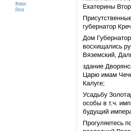
Форос
Екатерины Втор
Ялта
Присутственные
губернатор Креч
Дом Губернатора
восхищались ру
Вяземский, Дал
здание Дворянск
Царю имам Чечн
Калуге;
Усадьбу Золота
особы в т.ч. им
будущий импера
Прогуляетесь по