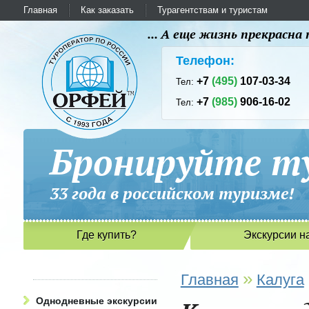
Главная
Как заказать
Турагентствам и туристам
... А еще жизнь прекрасн
Телефон:
+7
(495)
107-03-34
Тел:
+7
(985)
906-16-02
Тел:
Бронируйте ту
33 года в российском туриз
Где купить?
Экскурсии н
»
Главная
Калуга
Однодневные экскурсии