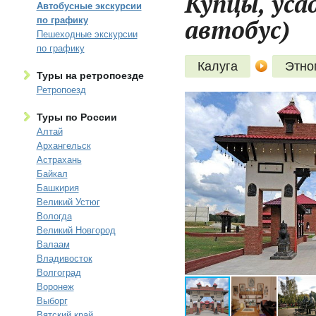
Купцы, усад
Автобусные экскурсии
автобус)
по графику
Пешеходные экскурсии
по графику
Калуга
Этно
Туры на ретропоезде
Ретропоезд
Туры по России
Алтай
Архангельск
Астрахань
Байкал
Башкирия
Великий Устюг
Вологда
Великий Новгород
Валаам
Владивосток
Волгоград
Воронеж
Выборг
Вятский край