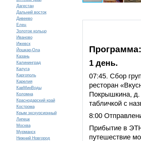
Дагестан
Дальний восток
Дивеево
Елец
Золотое кольцо
Иваново
Ижевск
Программа
Йошкар-Ола
Казань
1 день.
Калининград
Калуга
07:45. Сбор гру
Каргополь
Карелия
ресторан «Вкусн
КавМинВоды
Покрышкина, д. 
Коломна
Краснодарский край
табличкой с наз
Кострома
Крым экскурсионный
8:00 Отправлени
Липецк
Москва
Прибытие в ЭТН
Мурманск
путешествие мо
Нижний Новгород