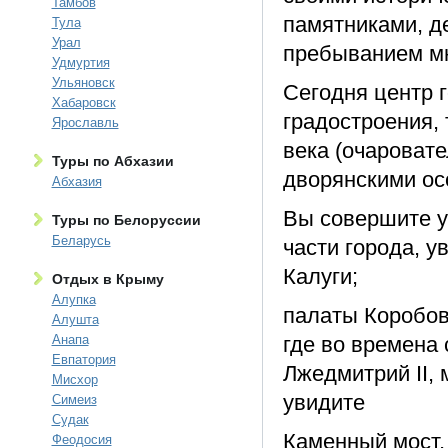
Тамбов
памятниками, д
Тула
Урал
пребыванием мн
Удмуртия
Ульяновск
Сегодня центр 
Хабаровск
градостроения, 
Ярославль
века (очароват
Туры по Абхазии
дворянскими ос
Абхазия
Вы совершите у
Туры по Белоруссии
Беларусь
части города, у
Калуги;
Отдых в Крыму
Алупка
палаты Коробов
Алушта
Анапа
где во времена
Евпатория
Лжедмитрий II, 
Мисхор
увидите
Симеиз
Судак
Каменный мост,
Феодосия