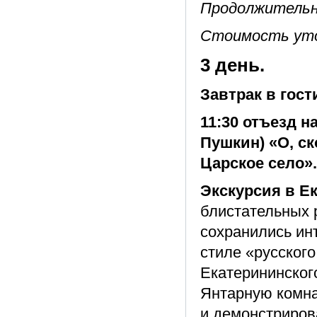
Продолжительно
Стоимость уто
3 день.
Завтрак в гост
11:30 отъезд н
Пушкин) «О, с
Царское село».
Экскурсия в Е
блистательных 
сохранились ин
стиле «русског
Екатерининског
Янтарную комна
и демонстриров