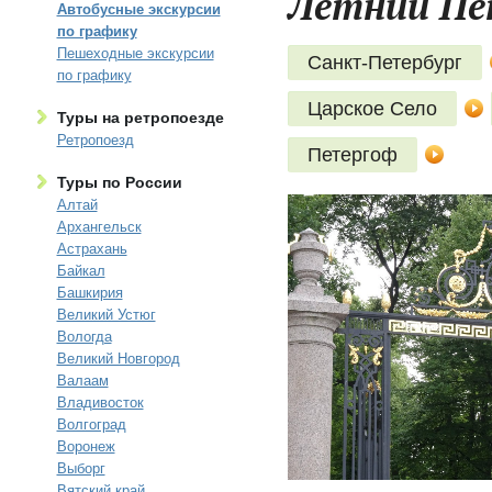
Летний Пет
Автобусные экскурсии
по графику
Пешеходные экскурсии
Санкт-Петербург
по графику
Царское Село
Туры на ретропоезде
Ретропоезд
Петергоф
Туры по России
Алтай
Архангельск
Астрахань
Байкал
Башкирия
Великий Устюг
Вологда
Великий Новгород
Валаам
Владивосток
Волгоград
Воронеж
Выборг
Вятский край