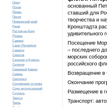
Орел
основанный Пет
Псков
ставший для Ро
Пермь
Пенза
творчества и н
Приморский край
Кронштадта рас
Ржев
Ростов-на-Дону
удивительного г
Рязань
Самара
Посещение Морс
Санкт-Петербург
– последнего д
Саранск
Саратов
морских соборо
Сахалин и Курилы
российского фл
Селигер
Северный Кавказ
Возвращение в 
Сибирь
Смоленск
Окончание прог
Соловецкие острова
Сочи экскурсионный
Размещение в г
Суздаль
Таруса
Транспорт: авто
Тверь