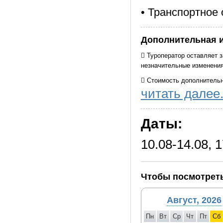
• Транспортное
Дополнительная 
 Туроператор оставляет 
незначительные изменения
 Стоимость дополнительн
читать далее.
 Время в программе указ
сторону.
Даты:
 Туристы, проживающие в
началу программы в гости
доступности.
10.08-14.08, 1
 Важно! При покупке обра
программы указано ориент
факторов. Рекомендуем им
Чтобы посмотреть
Август, 2026
Пн
Вт
Ср
Чт
Пт
Сб