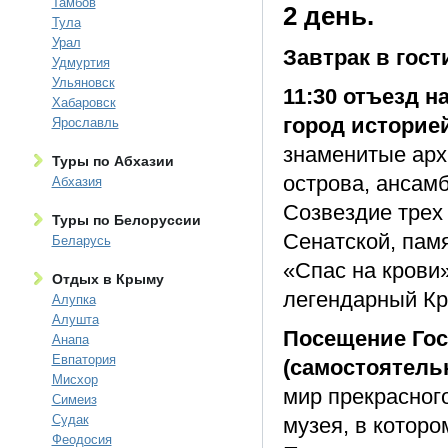
Тамбов
2 день.
Тула
Урал
Завтрак в гост
Удмуртия
Ульяновск
11:30 отъезд 
Хабаровск
город историе
Ярославль
знаменитые арх
Туры по Абхазии
острова, ансам
Абхазия
Созвездие трех
Туры по Белоруссии
Сенатской, пам
Беларусь
«Спас на крови»
Отдых в Крыму
легендарный Кр
Алупка
Алушта
Посещение Гос
Анапа
Евпатория
(самостоятель
Мисхор
мир прекрасног
Симеиз
Судак
музея, в котор
Феодосия