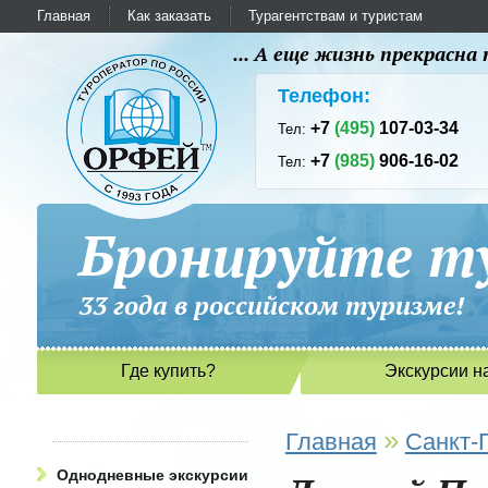
Главная
Как заказать
Турагентствам и туристам
... А еще жизнь прекрасн
Телефон:
+7
(495)
107-03-34
Тел:
+7
(985)
906-16-02
Тел:
Бронируйте ту
33 года в российском туриз
Где купить?
Экскурсии н
»
Главная
Санкт-
Однодневные экскурсии