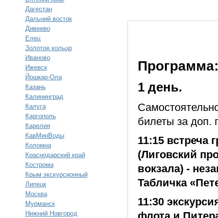
Дагестан
Дальний восток
Дивеево
Елец
Золотое кольцо
Иваново
Программа
Ижевск
Йошкар-Ола
1 день.
Казань
Калининград
Самостоятельно
Калуга
Каргополь
билеты за доп. 
Карелия
КавМинВоды
11:15 встреча 
Коломна
(Лиговский про
Краснодарский край
Кострома
вокзала) - не
Крым экскурсионный
Табличка «Пет
Липецк
Москва
11:30 экскурси
Мурманск
Нижний Новгород
флота и Питер