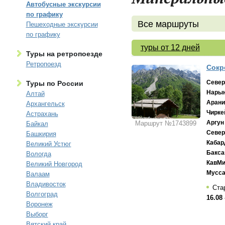
Автобусные экскурсии
по графику
Все маршруты
Пешеходные экскурсии
по графику
туры от 12 дней
Туры на ретропоезде
Ретропоезд
Сокр
Север
Туры по России
Нарын
Алтай
Арани
Архангельск
Чирке
Астрахань
Аргун
Маршрут №1743899
Байкал
Север
Башкирия
Кабар
Великий Устюг
Бакса
Вологда
КавМ
Великий Новгород
Мусса
Валаам
Владивосток
Ста
Волгоград
16.08 
Воронеж
Выборг
Вятский край