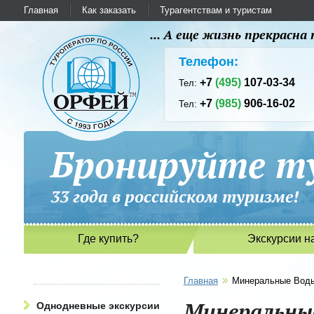
Главная
Как заказать
Турагентствам и туристам
... А еще жизнь прекрасн
Телефон:
+7
(495)
107-03-34
Тел:
+7
(985)
906-16-02
Тел:
Бронируйте ту
33 года в российском туриз
Где купить?
Экскурсии н
»
Главная
Минеральные Вод
Минеральны
Однодневные экскурсии