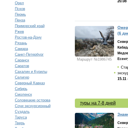
20.08 
Орел
Псков
Пермь
Пенза
Приморский край
Ожер
Ржев
(6 дн
Ростов-на-Дону
Север
Рязань
Кабар
Самара
Медо
Санкт-Петербург
Есент
Маршрут №1986745
Саранск
Саратов
Ста
Сахалин и Курилы
экску
Селигер
15.11 
Северный Кавказ
Сибирь
Смоленск
Соловецкие острова
туры на 7-8 дней
Сочи экскурсионный
Суздаль
Знам
Таруса
Тверь
Север