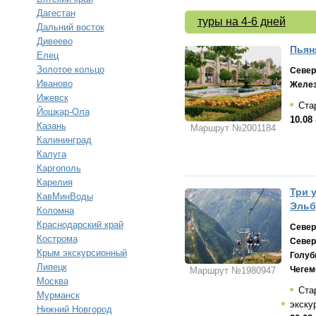
Дагестан
туры на 4-6 дней
Дальний восток
Дивеево
Пьян
Елец
Золотое кольцо
Север
Иваново
Желез
Ижевск
Ста
Йошкар-Ола
10.08 
Казань
Маршрут №2001184
Калининград
Калуга
Каргополь
Карелия
Три 
КавМинВоды
Эльб
Коломна
Краснодарский край
Север
Кострома
Север
Крым экскурсионный
Голуб
Липецк
Чегем
Маршрут №1980947
Москва
Ста
Мурманск
экску
Нижний Новгород