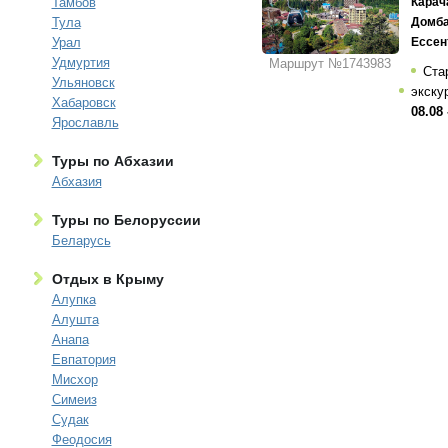
Тамбов
Карач
Тула
Домб
Урал
Ессен
Удмуртия
Маршрут №1743983
Ста
Ульяновск
экску
Хабаровск
08.08 
Ярославль
Туры по Абхазии
Абхазия
Туры по Белоруссии
Беларусь
Отдых в Крыму
Алупка
Алушта
Анапа
Евпатория
Мисхор
Симеиз
Судак
Феодосия