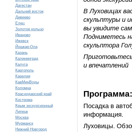
Дагестан
В Луховицах ва
Дальний восток
Дивеево
скульптуры и и
Елец
вы увидите сам
Золотое кольцо
Иваново
Подниметесь н
Ижевск
скульптора Гол
Йошкар-Ола
Казань
Приготовьтесь
Калининград
и впечатлений
Калуга
Каргополь
Карелия
КавМинВоды
Коломна
Программа
Краснодарский край
Кострома
Посадка в автоб
Крым экскурсионный
Липецк
информация.
Москва
Мурманск
Луховицы. Обзо
Нижний Новгород