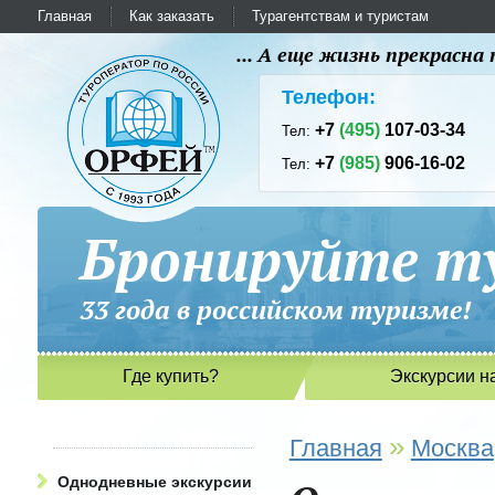
Главная
Как заказать
Турагентствам и туристам
... А еще жизнь прекрасн
Телефон:
+7
(495)
107-03-34
Тел:
+7
(985)
906-16-02
Тел:
Бронируйте ту
33 года в российском туриз
Где купить?
Экскурсии н
»
Главная
Москва
Однодневные экскурсии