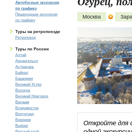
Огурец, по
Автобусные экскурсии
по графику
Пешеходные экскурсии
Москва
Зара
по графику
Туры на ретропоезде
Ретропоезд
Туры по России
Алтай
Архангельск
Астрахань
Байкал
Башкирия
Великий Устюг
Вологда
Великий Новгород
Валаам
Владивосток
Волгоград
Воронеж
Откройте для с
Выборг
одной экскурсии
Вятский край