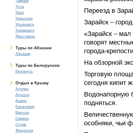
Тамбов
Тула
Переезд в Зарай
Урал
Удмуртия
Зарайск – город
Ульяновск
Хабаровск
«Зарайск – мал 
Ярославль
говорят местны
Туры по Абхазии
города-крепости
Абхазия
На обзорной экс
Туры по Белоруссии
Беларусь
Торговую площа
сегодня кипит ж
Отдых в Крыму
Алупка
Водонапорную б
Алушта
Анапа
подняться.
Евпатория
Мисхор
Величественную
Симеиз
особняки, чьи 
Судак
Феодосия