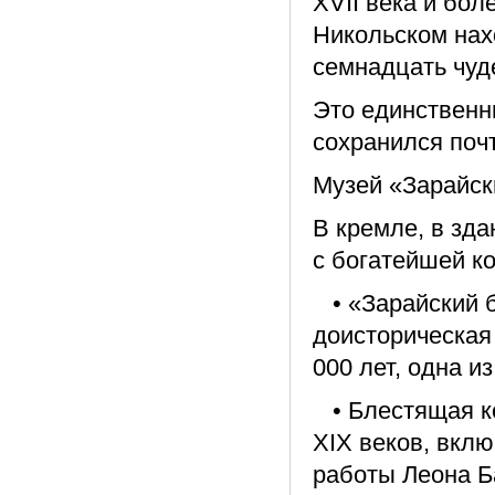
XVII века и бол
Никольском нахо
семнадцать чуд
Это единственн
сохранился поч
Музей «Зарайск
В кремле, в зд
с богатейшей к
• «Зарайский б
доисторическая 
000 лет, одна 
• Блестящая ко
XIX веков, вкл
работы Леона Б