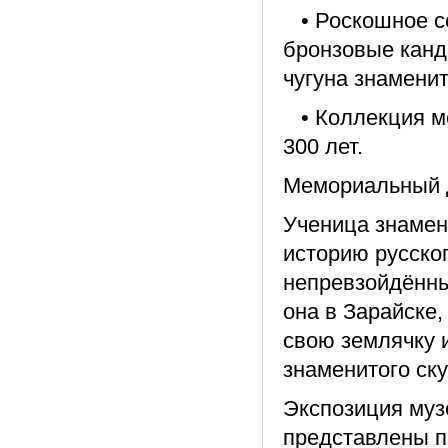
• Роскошное со
бронзовые канд
чугуна знамени
• Коллекция м
300 лет.
Мемориальный д
Ученица знамен
историю русско
непревзойдённы
она в Зарайске,
свою землячку 
знаменитого ску
Экспозиция муз
представлены п