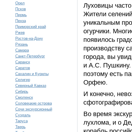
Орел
Луховицы часто
Псков
Жители селений
Пермь
Пенза
уникальным про
Приморский край
огурчики. Многи
Ржев
появилось град
Ростов-на-Дону
Рязань
производству с
Самара
города, вы уви
Санкт-Петербург
Саранск
и А.С. Пушкину
Саратов
поэтому есть па
Сахалин и Курилы
Селигер
Орфею.
Северный Кавказ
Сибирь
И конечно, нев
Смоленск
сфотографирова
Соловецкие острова
Сочи экскурсионный
Во время экскур
Суздаль
Таруса
лухлома, и о Д
Тверь
корабль россий