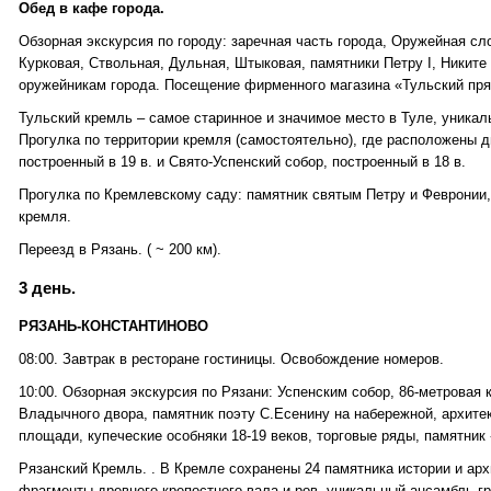
Обед в кафе города.
Обзорная экскурсия по городу: заречная часть города, Оружейная с
Курковая, Ствольная, Дульная, Штыковая, памятники Петру I, Никит
оружейникам города. Посещение фирменного магазина «Тульский пря
Тульский кремль – самое старинное и значимое место в Туле, уникал
Прогулка по территории кремля (самостоятельно), где расположены д
построенный в 19 в. и Свято-Успенский собор, построенный в 18 в.
Прогулка по Кремлевскому саду: памятник святым Петру и Февронии,
кремля.
Переезд в Рязань. ( ~ 200 км).
3 день.
РЯЗАНЬ-КОНСТАНТИНОВО
08:00. Завтрак в ресторане гостиницы. Освобождение номеров.
10:00. Обзорная экскурсия по Рязани: Успенским собор, 86-метровая 
Владычного двора, памятник поэту С.Есенину на набережной, архите
площади, купеческие особняки 18-19 веков, торговые ряды, памятник 
Рязанский Кремль. . В Кремле сохранены 24 памятника истории и архи
фрагменты древнего крепостного вала и ров, уникальный ансамбль гр