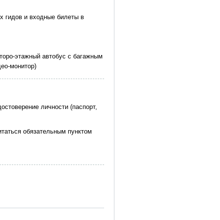
х гидов и входные билеты в
уторо-этажный автобус с багажным
ео-монитор)
достоверение личности (паспорт,
итаться обязательным пунктом
ограмме, могут меняться при
ного обслуживания может
. При этом в автобусе свободная
 пробками на дорогах,