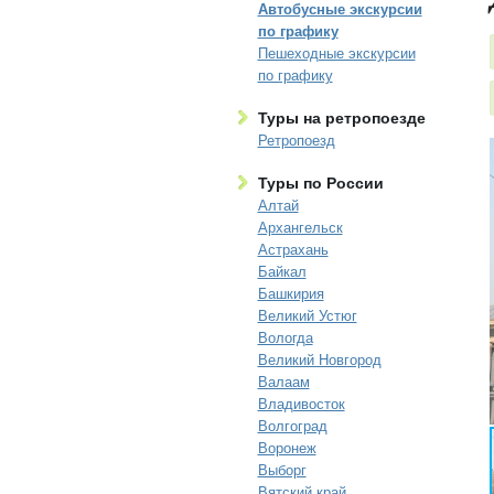
Автобусные экскурсии
по графику
Пешеходные экскурсии
по графику
Туры на ретропоезде
Ретропоезд
Туры по России
Алтай
Архангельск
Астрахань
Байкал
Башкирия
Великий Устюг
Вологда
Великий Новгород
Валаам
Владивосток
Волгоград
Воронеж
Выборг
Вятский край