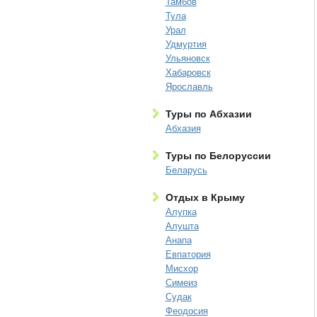
Тамбов
Тула
Урал
Удмуртия
Ульяновск
Хабаровск
Ярославль
Туры по Абхазии
Абхазия
Туры по Белоруссии
Беларусь
Отдых в Крыму
Алупка
Алушта
Анапа
Евпатория
Мисхор
Симеиз
Судак
Феодосия