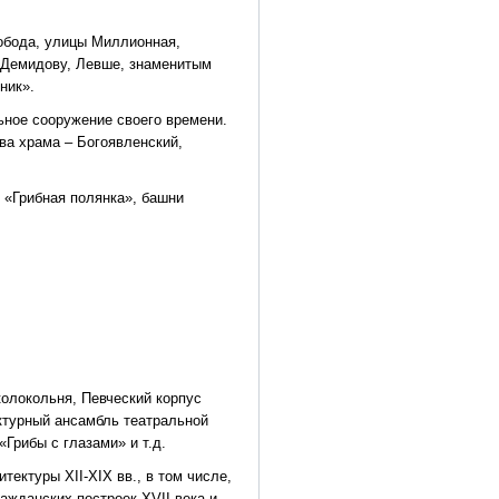
лобода, улицы Миллионная,
е Демидову, Левше, знаменитым
ник».
ьное сооружение своего времени.
ва храма – Богоявленский,
 «Грибная полянка», башни
колокольня, Певческий корпус
ктурный ансамбль театральной
«Грибы с глазами» и т.д.
тектуры XII-XIX вв., в том числе,
ажданских построек XVII века и