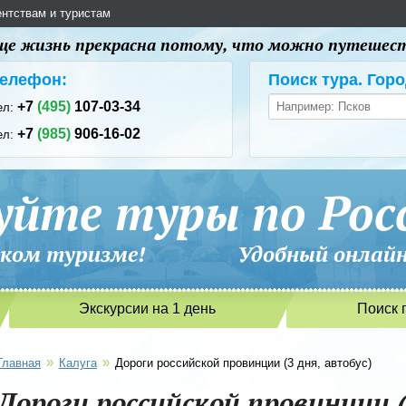
ентствам и туристам
 еще жизнь прекрасна потому, что можно путешес
елефон:
Поиск тура. Горо
+7
(495)
107-03-34
ел:
+7
(985)
906-16-02
ел:
уйте туры по Рос
сийском туризме! Удобный онлайн-
Экскурсии на 1 день
Поиск 
»
»
Главная
Калуга
Дороги российской провинции (3 дня, автобус)
Дороги российской провинции (