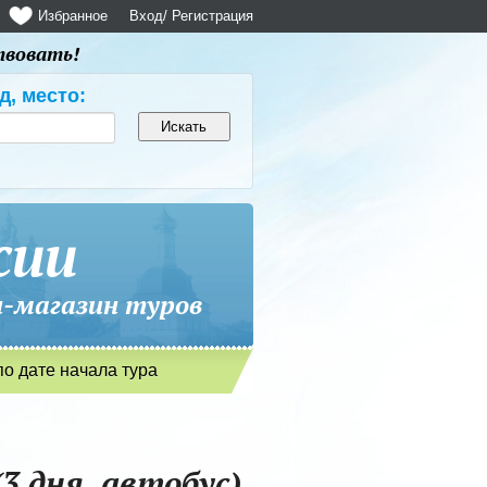
Избранное
Вход
/ Регистрация
твовать!
д, место:
сии
магазин туров
по дате начала тура
3 дня, автобус)