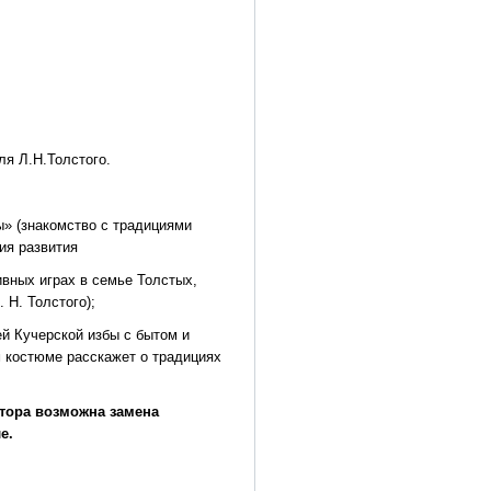
я Л.Н.Толстого.
ы» (знакомство с традициями
ия развития
ивных играх в семье Толстых,
 Н. Толстого);
ей Кучерской избы с бытом и
м костюме расскажет о традициях
тора возможна замена
е.