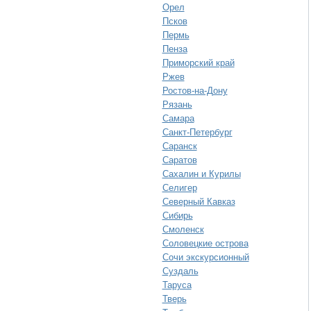
Орел
Псков
Пермь
Пенза
Приморский край
Ржев
Ростов-на-Дону
Рязань
Самара
Санкт-Петербург
Саранск
Саратов
Сахалин и Курилы
Селигер
Северный Кавказ
Сибирь
Смоленск
Соловецкие острова
Сочи экскурсионный
Суздаль
Таруса
Тверь