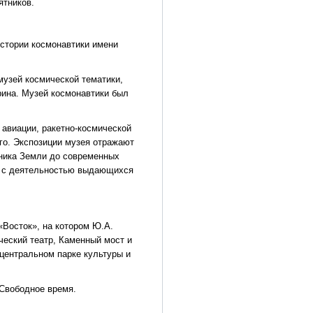
ятников.
истории космонавтики имени
музей космической тематики,
рина. Музей космонавтики был
авиации, ракетно-космической
го. Экспозиции музея отражают
тника Земли до современных
я с деятельностью выдающихся
«Восток», на котором Ю.А.
ческий театр, Каменный мост и
центральном парке культуры и
. Свободное время.