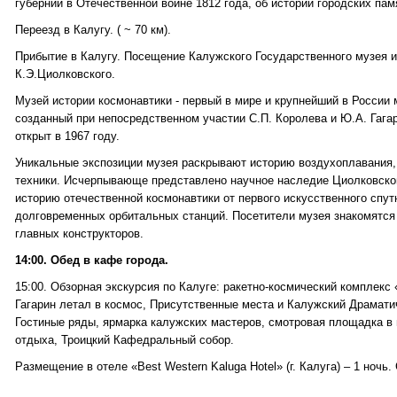
губернии в Отечественной войне 1812 года, об истории городских пам
Переезд в Калугу. ( ~ 70 км).
Прибытие в Калугу. Посещение Калужского Государственного музея 
К.Э.Циолковского.
Музей истории космонавтики - первый в мире и крупнейший в России 
созданный при непосредственном участии С.П. Королева и Ю.А. Гага
открыт в 1967 году.
Уникальные экспозиции музея раскрывают историю воздухоплавания, 
техники. Исчерпывающе представлено научное наследие Циолковско
историю отечественной космонавтики от первого искусственного спу
долговременных орбитальных станций. Посетители музея знакомятс
главных конструкторов.
14:00. Обед в кафе города.
15:00. Обзорная экскурсия по Калуге: ракетно-космический комплекс 
Гагарин летал в космос, Присутственные места и Калужский Драмати
Гостиные ряды, ярмарка калужских мастеров, смотровая площадка в 
отдыха, Троицкий Кафедральный собор.
Размещение в отеле «Best Western Kaluga Hotel» (г. Калуга) – 1 ночь