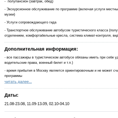
- полупансион (завтрак, обед)
- Экскурсионное обслуживание по программе (включая услуги местны
музеи)
- Услуги сопровождающего гида
- Транспортное обслуживание автобусом туристического класса (пол
отделением, комфортабельные кресла, система климат-контроля, вид
Дополнительная информация:
- все пассажиры в туристическом автобусе обязаны иметь при себе у
водительские права, военный билет и т.п.)
- время прибытия в Москву является ориентировочным и не может сч
программы
читать далее...
- время и порядок предоставления туристских услуг, заявленных в пр
сохранении их объема и качества
Даты:
- при количестве туристов в группе менее 18 человек для транспорт
предоставляться микроавтобус 1 класса «Мерседес-Спринтер»/аналог
21.08-23.08, 11.09-13.09, 02.10-04.10
рассадка
- Туроператор не имеет возможности влиять на задержки, связанные с