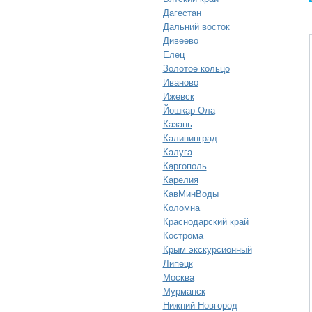
Дагестан
Дальний восток
Дивеево
Елец
Золотое кольцо
Иваново
Ижевск
Йошкар-Ола
Казань
Калининград
Калуга
Каргополь
Карелия
КавМинВоды
Коломна
Краснодарский край
Кострома
Крым экскурсионный
Липецк
Москва
Мурманск
Нижний Новгород