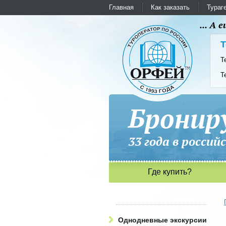
Главная
Как заказать
Тураг
... А
Т
Т
Т
Бронир
33 года в рос
Где купить?
Однодневные экскурсии