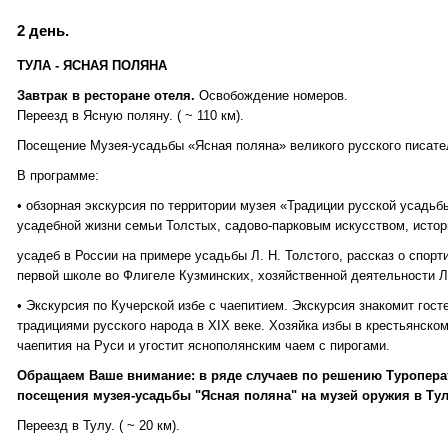
2 день.
ТУЛА - ЯСНАЯ ПОЛЯНА
Завтрак в ресторане отеля.
Освобождение номеров.
Переезд в Ясную поляну. ( ~ 110 км).
Посещение Музея-усадьбы «Ясная поляна» великого русского писател
В программе:
• обзорная экскурсия по территории музея «Традиции русской усадьб
усадебной жизни семьи Толстых, садово-парковым искусством, истор
усадеб в России на примере усадьбы Л. Н. Толстого, рассказ о спорт
первой школе во Флигеле Кузминских, хозяйственной деятельности Л.
• Экскурсия по Кучерской избе с чаепитием. Экскурсия знакомит гост
традициями русского народа в XIX веке. Хозяйка избы в крестьянско
чаепития на Руси и угостит яснополянским чаем с пирогами.
Обращаем Ваше внимание: в ряде случаев по решению Туропера
посещения музея-усадьбы "Ясная поляна" на музей оружия в Тул
Переезд в Тулу. ( ~ 20 км).