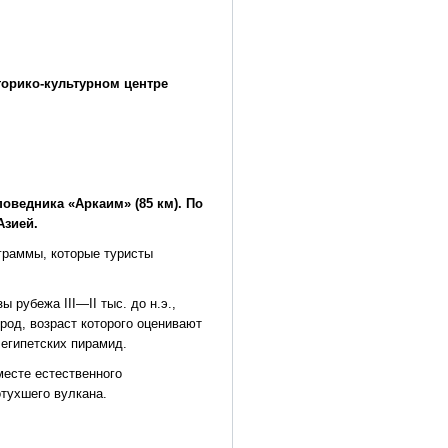
сторико-культурном центре
поведника «Аркаим» (85 км). По
Азией.
граммы, которые туристы
 рубежа III—II тыс. до н.э.,
род, возраст которого оценивают
 египетских пирамид.
месте естественного
отухшего вулкана.