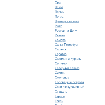
Орел
Псков
Пермь
Пенза
Приморский край
Ржев
Ростов-на-Дону
Рязань
Самара
Санкт-Петербург
Саранск
Саратов
Сахалин и Курилы
Селигер
Северный Кавказ
Сибирь
Смоленск
Соловецкие острова
Сочи экскурсионный
Суздаль
Таруса
Тверь