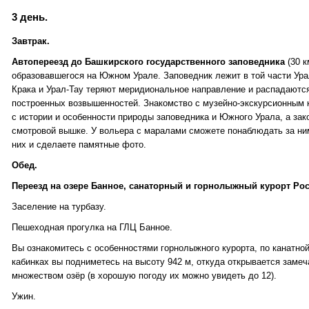
3 день.
Завтрак.
Автопереезд до Башкирского государственного заповедника
(30 к
образовавшегося на Южном Урале. Заповедник лежит в той части Ура
Крака и Урал-Тау теряют меридиональное направление и распадаютс
построенных возвышенностей. Знакомство с музейно-экскурсионным 
с истории и особенности природы заповедника и Южного Урала, а зако
смотровой вышке. У вольера с маралами сможете понаблюдать за ни
них и сделаете памятные фото.
Обед.
Переезд на озере Банное, санаторный и горнолыжный курорт Росс
Заселение на турбазу.
Пешеходная прогулка на ГЛЦ Банное.
Вы ознакомитесь с особенностями горнолыжного курорта, по канатно
кабинках вы подниметесь на высоту 942 м, откуда открывается замеч
множеством озёр (в хорошую погоду их можно увидеть до 12).
Ужин.