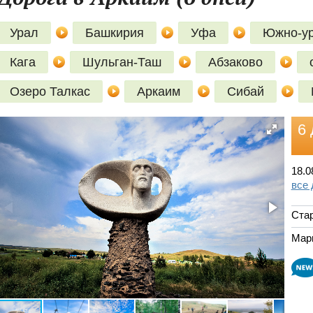
Урал
Башкирия
Уфа
Южно-ур
Кага
Шульган-Таш
Абзаково
Озеро Талкас
Аркаим
Сибай
6 
18.0
все
Ста
Мар