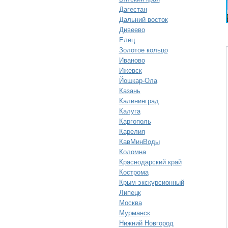
Дагестан
Дальний восток
Дивеево
Елец
Золотое кольцо
Иваново
Ижевск
Йошкар-Ола
Казань
Калининград
Калуга
Каргополь
Карелия
КавМинВоды
Коломна
Краснодарский край
Кострома
Крым экскурсионный
Липецк
Москва
Мурманск
Нижний Новгород