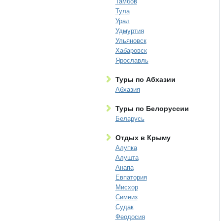
Тамбов
Тула
Урал
Удмуртия
Ульяновск
Хабаровск
Ярославль
Туры по Абхазии
Абхазия
Туры по Белоруссии
Беларусь
Отдых в Крыму
Алупка
Алушта
Анапа
Евпатория
Мисхор
Симеиз
Судак
Феодосия