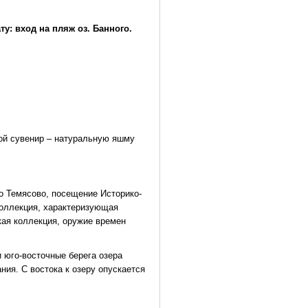
ту: вход на пляж оз. Банного.
бой сувенир – натуральную яшму
о Темясово, посещение Историко-
коллекция, характеризующая
кая коллекция, оружие времен
и юго-восточные берега озера
ия. С востока к озеру опускается