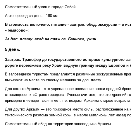
Самостоятельный ужин в городе Сибай.
Автопереезд за день - 190 км
В стоимость включено: питание - завтрак, обед; экскурсии – в и
«Темясово»;
За доп. плату: вход на пляж оз. Банного, ужин.
5 день.
Завтрак. Трансфер до государственного историко-культурного за
дороге переезжаем реку Урал- водную границу между Европой и 
В заповеднике туристам предлагаются различные экскурсионные про
выбирают на месте по своему желанию за доп. плату
Для кого-то Аркаим – это укрепленное поселение эпохи средней бронзы
относящееся к «Стране городов». Ученые считают, что это древний го
примерно в четыре тысячи лет, т.е. возраст Аркаима старше возраста
Для других Аркаим — это природное место силы, расположенное на 
тектонического разлома земной коры, в жерле миллионы лет назад п
Самостоятельный обед на территории заповедника Аркаим.