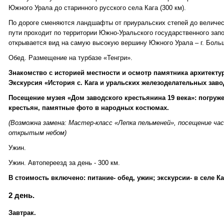
Южного Урала до старинного русского села Кага (300 км).
По дороге сменяются ландшафты от приуральских степей до величес
пути проходит по территории Южно-Уральского государственного зап
открывается вид на самую высокую вершину Южного Урала – г. Боль
Обед. Размещение на турбазе «Тенгри».
Знакомство с историей местности и осмотр памятника архитекту
Экскурсия «История с. Кага и уральских железоделательных заво
Посещение музея «Дом заводского крестьянина 19 века»: погруж
крестьян, памятные фото в народных костюмах.
(Возможна замена: Мастер-класс «Лепка пельменей», посещение ча
открытым небом)
Ужин.
Ужин. Автопереезд за день - 300 км.
В стоимость включено: питание- обед, ужин; экскурсии- в селе Ка
2 день.
Завтрак.