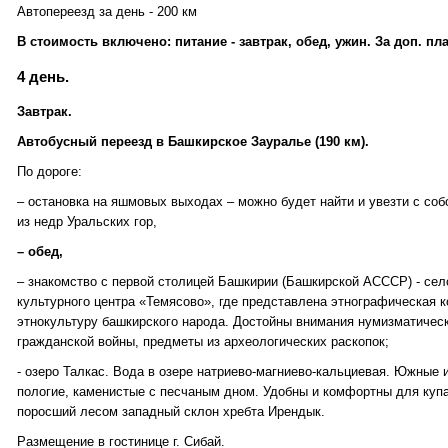
Автопереезд за день - 200 км
В стоимость включено: питание - завтрак, обед, ужин. За доп. пла
4 день.
Завтрак.
Автобусный переезд в Башкирское Зауралье (190 км).
По дороге:
– остановка на яшмовых выходах – можно будет найти и увезти с со
из недр Уральских гор,
– обед,
– знакомство с первой столицей Башкирии (Башкирской АСССР) - сел
культурного центра «Темясово», где представлена этнографическая 
этнокультуру башкирского народа. Достойны внимания нумизматичес
гражданской войны, предметы из археологических раскопок;
- озеро Талкас. Вода в озере натриево-магниево-кальциевая. Южные 
пологие, каменистые с песчаным дном. Удобны и комфортны для купан
поросший лесом западный склон хребта Ирендык.
Размещение в гостинице г. Сибай.