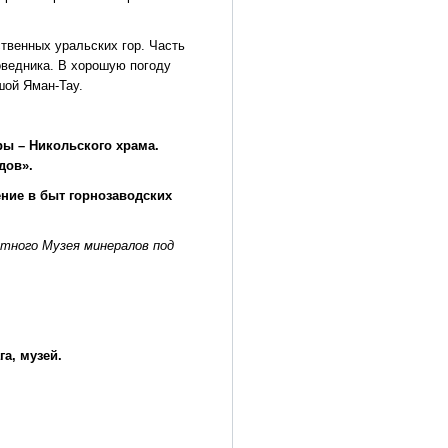
твенных уральских гор. Часть
оведника. В хорошую погоду
шой Яман-Тау.
ры – Никольского храма.
дов».
ение в быт горнозаводских
стного Музея минералов под
га, музей.