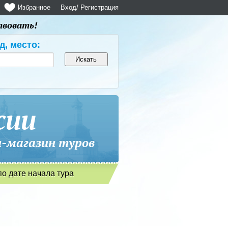
Избранное
Вход
/ Регистрация
твовать!
д, место:
сии
магазин туров
по дате начала тура