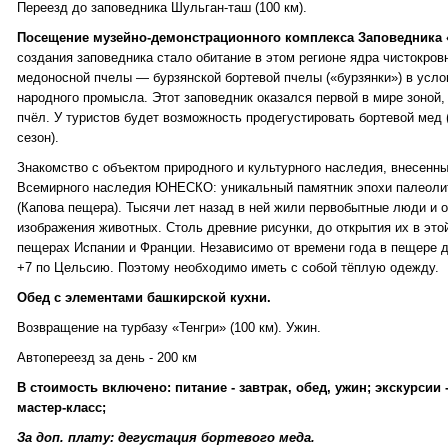
Переезд до заповедника Шульган-таш (100 км).
Посещение музейно-демонстрационного комплекса Заповедника
создания заповедника стало обитание в этом регионе ядра чистокров
медоносной пчелы — бурзянской бортевой пчелы («бурзянки») в усло
народного промысла. Этот заповедник оказался первой в мире зоной
пчёл. У туристов будет возможность продегустировать бортевой мед 
сезон).
Знакомство с объектом природного и культурного наследия, внесенн
Всемирного наследия ЮНЕСКО: уникальный памятник эпохи палеоли
(Капова пещера). Тысячи лет назад в ней жили первобытные люди и о
изображения животных. Столь древние рисунки, до открытия их в это
пещерах Испании и Франции. Независимо от времени года в пещере 
+7 по Цельсию. Поэтому необходимо иметь с собой тёплую одежду.
Обед с элементами башкирской кухни.
Возвращение на турбазу «Тенгри» (100 км). Ужин.
Автопереезд за день - 200 км
В стоимость включено: питание - завтрак, обед, ужин; экскурсии
мастер-класс;
За доп. плату: дегустация бортевого меда.