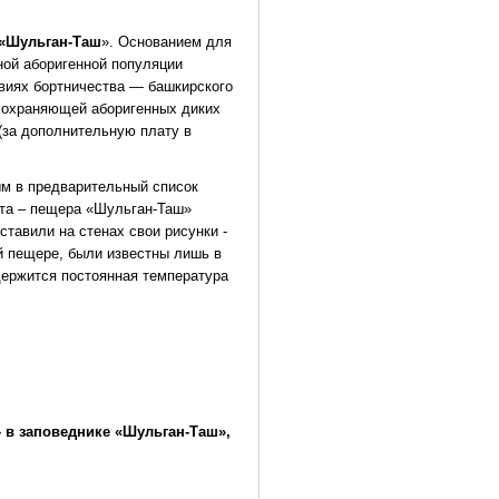
 «Шульган-Таш
». Основанием для
ной аборигенной популяции
виях бортничества — башкирского
, охраняющей аборигенных диких
(за дополнительную плату в
ым в предварительный список
та – пещера «Шульган-Таш»
ставили на стенах свои рисунки -
й пещере, были известны лишь в
держится постоянная температура
 - в заповеднике «Шульган-Таш»,