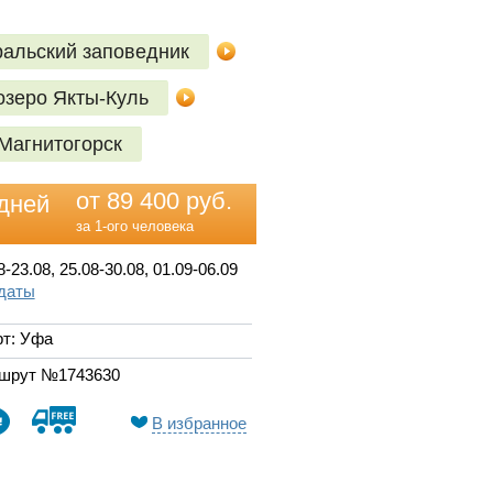
альский заповедник
озеро Якты-Куль
Магнитогорск
от 89 400 руб.
дней
за 1-ого человека
8-23.08, 25.08-30.08, 01.09-06.09
 даты
рт: Уфа
шрут №1743630
В избранное