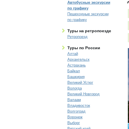
Автобусные экскурсии
по графику
Пешеходные экскурсии
по графику
Туры на ретропоезде
Ретропоезд
Туры по России
Алтай
Архангельск
Астрахань
Байкал
Башкирия
Великий Устюг
Вологда
Великий Новгород
Валаам
Владивосток
Волгоград
Воронеж
Выборг
Вятский край