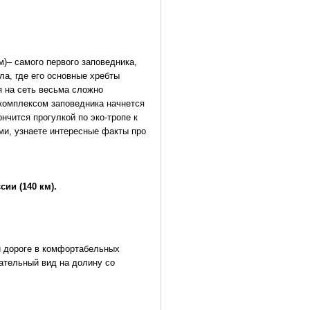
м)– самого первого заповедника,
ла, где его основные хребты
я на сеть весьма сложно
комплексом заповедника начнется
нчится прогулкой по эко-тропе к
ми, узнаете интересные факты про
ии (140 км).
й дороге в комфортабельных
ательный вид на долину со