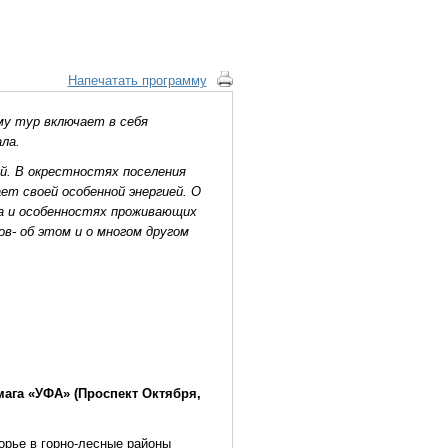
Напечатать программу
му тур включает в себя
ла.
ой. В окрестностях поселения
ет своей особенной энергией. О
а и особенностях проживающих
ов- об этом и о многом другом
мага «УФА» (Проспект Октября,
орье в горно-лесные районы