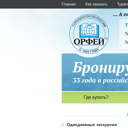
Главная
Как заказать
Тураг
... А
Т
Т
Т
Бронир
33 года в рос
Где купить?
Однодневные экскурсии