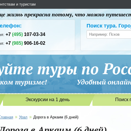
ентствам и туристам
 еще жизнь прекрасна потому, что можно путешес
елефон:
Поиск тура. Горо
+7
(495)
107-03-34
ел:
+7
(985)
906-16-02
ел:
уйте туры по Рос
сийском туризме! Удобный онлайн-
Экскурсии на 1 день
Поиск 
»
»
Главная
Урал
Дорога в Аркаим (6 дней)
Дорога в Аркаим (6 дней)