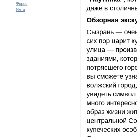
Форос
даже в столичны
Ялта
Обзорная экск
Сызрань — очен
сих пор царит к
улица — произв
зданиями, кото
потрясшего горо
вы сможете узна
волжский город
увидеть символ
много интересно
образ жизни жи
центральной Со
купеческих осо