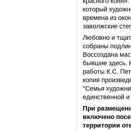
красного коня».
который художн
времена из око
заволжские сте
Любовно и тщат
собраны подлин
Воссоздана мас
бывшие здесь. 
работы К.С. Пе
копия произведе
"Семья художник
единственной и
При размещени
включено посе
территории от