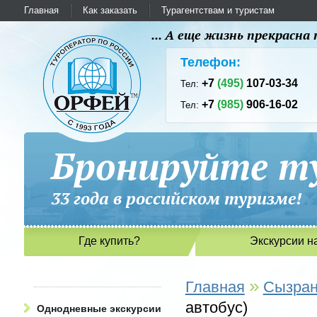
Главная
Как заказать
Турагентствам и туристам
... А еще жизнь прекрасн
Телефон:
+7
(495)
107-03-34
Тел:
+7
(985)
906-16-02
Тел:
Бронируйте ту
33 года в российском туриз
Где купить?
Экскурсии н
»
Главная
Сызра
автобус)
Однодневные экскурсии