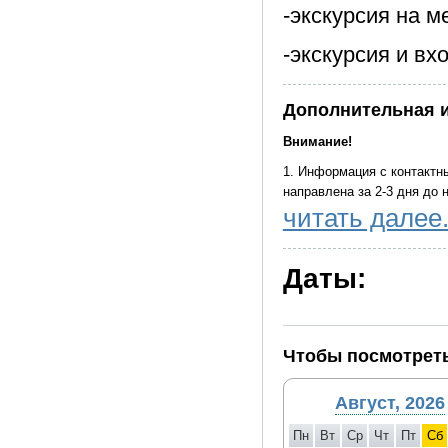
-экскурсия на м
-экскурсия и в
Дополнительная 
Внимание!
1. Информация с контакт
направлена за 2-3 дня до 
читать далее.
2. Заселение в гостиницу
(паспорт, свидетельство о
правила "расчетного часа"
Даты:
номеров в гостинице може
гостиницы.
Фирма оставляет за собой
общего объема и качества
Чтобы посмотреть
действующего законодател
ориентировочное.
Август, 2026
Транспортное обслуживание
Пн
Вт
Ср
Чт
Пт
Сб
человек предоставляется 