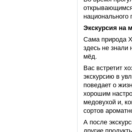
открывающимся 
национального п
Экскурсия на 
Сама природа Х
здесь не знали 
мёд.
Вас встретит хо
экскурсию в увл
поведает о жизн
хорошим настро
медовухой и, к
сортов ароматн
А после экскур
другие продукты