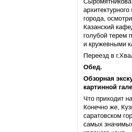
Сыромятникова,
архитектурного
города, осмотр
Казанский кафе
голубой терем 
и кружевными к
Переезд в г.Хва
Обед.
Обзорная экск
картинной гале
Что приходит н
Конечно же, Ку
саратовском го
самых значимых