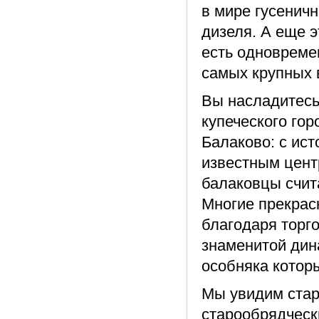
в мире гусеничн
дизеля. А еще э
есть одновреме
самых крупных 
Вы насладитесь
купеческого гор
Балаково: с ис
известным цент
балаковцы счит
Многие прекрас
благодаря торг
знаменитой дин
особняка котор
Мы увидим стар
старообрядческ