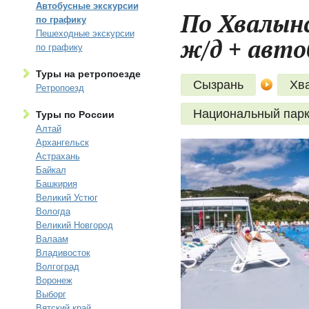
Автобусные экскурсии
По Хвалынс
по графику
Пешеходные экскурсии
ж/д + авто
по графику
Туры на ретропоезде
Сызрань
Хв
Ретропоезд
Национальный парк
Туры по России
Алтай
Архангельск
Астрахань
Байкал
Башкирия
Великий Устюг
Вологда
Великий Новгород
Валаам
Владивосток
Волгоград
Воронеж
Выборг
Вятский край