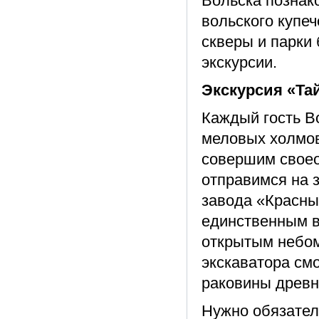
Вольска познак
вольского купеч
скверы и парки 
экскурсии.
Экскурсия «Та
Каждый гость В
меловых холмов
совершим своео
отправимся на 
завода «Красный
единственным в
открытым небом
экскаватора см
раковины древн
Нужно обязател