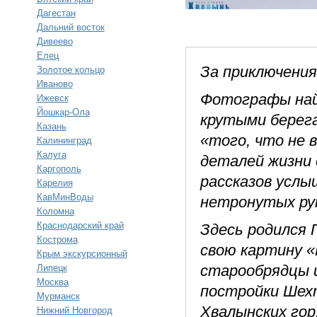
Дагестан
Дальний восток
Дивеево
Елец
За приключени
Золотое кольцо
Иваново
Фотографы най
Ижевск
Йошкар-Ола
крутыми берега
Казань
«того, что не 
Калининград
Калуга
деталей жизни 
Каргополь
рассказов услы
Карелия
КавМинВоды
нетронутых рук
Коломна
Краснодарский край
Здесь родился 
Кострома
свою картину «
Крым экскурсионный
старообрядцы и
Липецк
Москва
постройки Шех
Мурманск
Хвалынских гор
Нижний Новгород