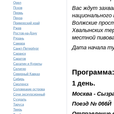
Орел
Вас ждут захв
Псков
Пермь
национального 
Пенза
Волжские прост
Приморский край
Ржев
Хвалынских тер
Ростов-на-Дону
местной пивова
Рязань
Самара
Дата начала ту
Санкт-Петербург
Саранск
Саратов
Сахалин и Курилы
Селигер
Программа
Северный Кавказ
Сибирь
1 день.
Смоленск
Соловецкие острова
Москва - Сызр
Сочи экскурсионный
Суздаль
Поезд № 066Й
Таруса
Тверь
Отправление в