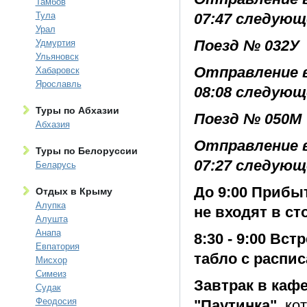
Тамбов
Тула
07:47 следующ
Урал
Поезд № 032У
Удмуртия
Ульяновск
Отправление в
Хабаровск
Ярославль
08:08 следующ
Туры по Абхазии
Поезд № 050М
Абхазия
Отправление в
Туры по Белоруссии
07:27 следующ
Беларусь
До 9:00 Прибыт
Отдых в Крыму
Алупка
не входят в ст
Алушта
Анапа
8:30 - 9:00 Вс
Евпатория
табло с распи
Мисхор
Симеиз
Завтрак в кафе
Судак
Феодосия
"Паутинка"
, ко