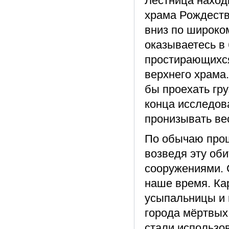
Лестница находи
храма Рождеств
вниз по широко
оказываетесь в
простирающихся
верхнего храма.
бы проехать гру
конца исследова
пронизывать вес
По обычаю прош
возведя эту об
сооружениями. 
наше время. Ка
усыпальницы и 
города мёртвых
стали использов