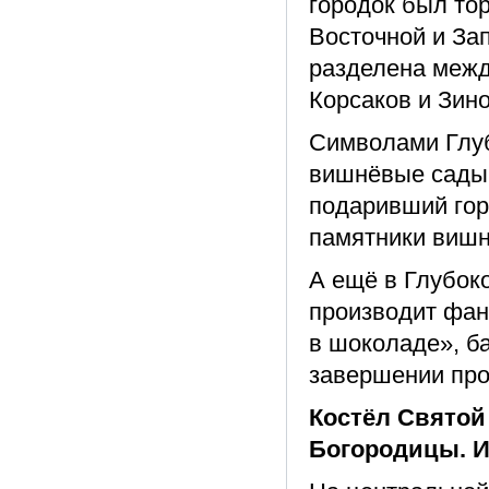
городок был то
Восточной и За
разделена меж
Корсаков и Зин
Символами Глубо
вишнёвые сады
подаривший гор
памятники вишне
А ещё в Глубок
производит фан
в шоколаде», б
завершении пр
Костёл Святой
Богородицы. И