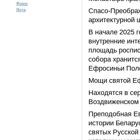
Форос
Спасо-Преображ
Ялта
архитектурной 
В начале 2025 
внутренние инт
площадь росписе
собора хранится
Ефросиньи Пол
Мощи святой Е
Находятся в се
Воздвиженском 
Преподобная Ев
истории Белару
святых Русской