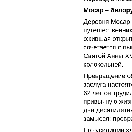
Мосар – белор
Деревня Мосар, 
путешественник
ожившая открыт
сочетается с п
Святой Анны XV
колокольней.
Превращение об
заслуга настоят
62 лет он труди
привычную жизн
два десятилети
замысел: превр
Его усилиями з