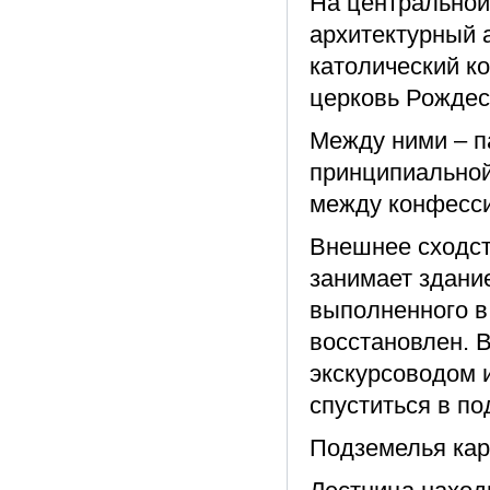
На центральной
архитектурный а
католический ко
церковь Рождест
Между ними – п
принципиальной
между конфесс
Внешнее сходст
занимает здани
выполненного в
восстановлен. 
экскурсоводом и
спуститься в по
Подземелья ка