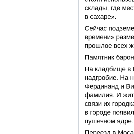
склады, где ме
в сахаре».
Сейчас подземе
времени» разме
прошлое всех 
Памятник барон
На кладбище в 
надгробие. На н
Фердинанд и Ви
фамилия. И жит
связи их городк
в городе появи
пушечном ядре.
Переезд в Мосар