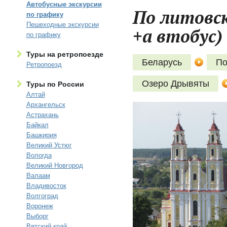
Автобусные экскурсии
По литовск
по графику
Пешеходные экскурсии
+а втобус)
по графику
Туры на ретропоезде
Беларусь
По
Ретропоезд
Озеро Дрывяты
Туры по России
Алтай
Архангельск
Астрахань
Байкал
Башкирия
Великий Устюг
Вологда
Великий Новгород
Валаам
Владивосток
Волгоград
Воронеж
Выборг
Вятский край