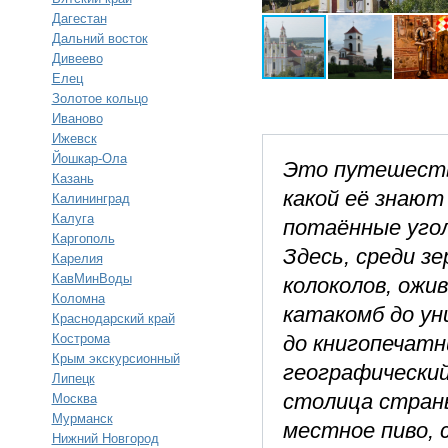
Дагестан
Дальний восток
Дивеево
Елец
Золотое кольцо
Иваново
Ижевск
Йошкар-Ола
Это путешестви
Казань
какой её знают
Калининград
Калуга
потаённые угол
Каргополь
Здесь, среди з
Карелия
КавМинВоды
колоколов, ожи
Коломна
катакомб до ун
Краснодарский край
Кострома
до книгопечатн
Крым экскурсионный
географический
Липецк
столица стран
Москва
Мурманск
местное пиво, 
Нижний Новгород