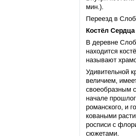
мин.).
Переезд в Слобо
Костёл Сердца
В деревне Слоб
находится кост
называют храмо
Удивительной к
величием, имее
своеобразным 
начале прошлого
романского, и г
коваными расти
росписи с флор
сюжетами.