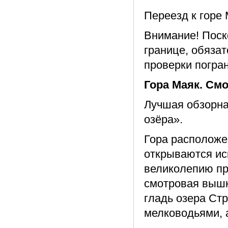
Переезд к горе 
Внимание! Поск
границе, обяза
проверки погра
Гора Маяк. См
Лучшая обзорна
озёра».
Гора расположе
открываются ис
великолепию п
смотровая вышк
гладь озера Ст
мелководьями, а