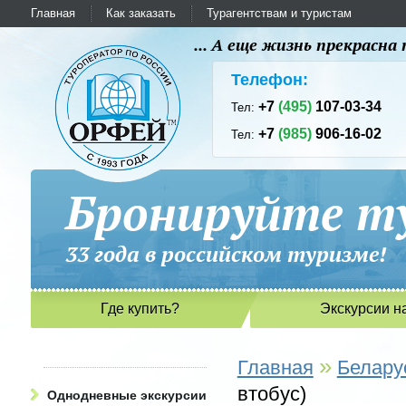
Главная
Как заказать
Турагентствам и туристам
... А еще жизнь прекрасн
Телефон:
+7
(495)
107-03-34
Тел:
+7
(985)
906-16-02
Тел:
Бронируйте ту
33 года в российском туриз
Где купить?
Экскурсии н
»
Главная
Белару
втобус)
Однодневные экскурсии