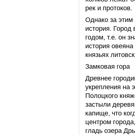
рек и протоков.
Однако за этим
история. Город 
годом, т.е. он 
история овеяна
князьях литовск
Замковая гора
Древнее городи
укрепления на э
Полоцкого княж
застыли деревя
капище, что ког
центром города
гладь озера Др