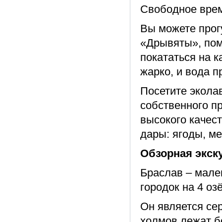
Свободное врем
Вы можете прог
«Дрывяты», пом
покататься на к
жарко, и вода п
Посетите эколав
собственного п
высокого качес
дары: ягоды, ме
Обзорная экск
Браслав – мале
городок на 4 оз
Он является се
холмов лежат б