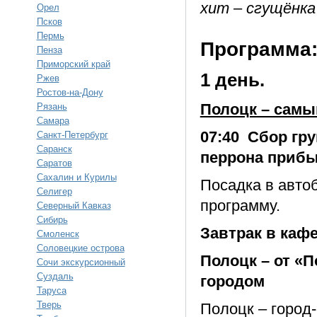
хит – сгущёнка
Орел
Псков
Пермь
Программа
Пенза
Приморский край
1 день.
Ржев
Ростов-на-Дону
Полоцк – самы
Рязань
Самара
07:40 Сбор гру
Санкт-Петербург
Саранск
перрона прибы
Саратов
Сахалин и Курилы
Посадка в авто
Селигер
программу.
Северный Кавказ
Сибирь
Завтрак в кафе
Смоленск
Соловецкие острова
Полоцк – от «
Сочи экскурсионный
Суздаль
городом
Таруса
Тверь
Полоцк – город