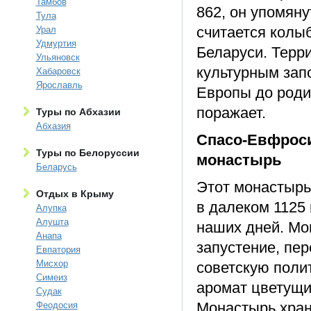
Тамбов
862, он упомяну
Тула
считается колы
Урал
Удмуртия
Беларуси. Терр
Ульяновск
культурным зап
Хабаровск
Ярославль
Европы до роди
поражает.
Туры по Абхазии
Абхазия
Спасо-Евфрос
Туры по Белоруссии
монастырь
Беларусь
Этот монастырь
Отдых в Крыму
в далеком 1125
Алупка
Алушта
наших дней. Мо
Анапа
запустение, пе
Евпатория
Мисхор
советскую полит
Симеиз
аромат цветущи
Судак
Монастырь хран
Феодосия