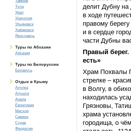
Тамбов
делит Дубну на
Тула
Урал
в ходе путешес
Удмуртия
правому берегу
Ульяновск
Хабаровск
и в сердце горо
Ярославль
части Дубны ва
Туры по Абхазии
Правый берег.
Абхазия
есть»
Туры по Белоруссии
Беларусь
Храм Похвалы П
стрелке – крас
Отдых в Крыму
в Волгу, в обих
Алупка
Алушта
находилась уса
Анапа
Грязновы, Тати
Евпатория
Мисхор
храма установл
Симеиз
городища, о чё
Судак
Феодосия