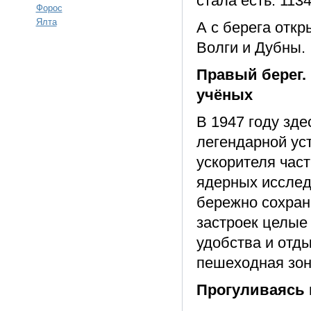
стала есть. 11
Форос
Ялта
А с берега отк
Волги и Дубны.
Правый берег. 
учёных
В 1947 году зд
легендарной ус
ускорителя час
ядерных исслед
бережно сохран
застроек целые
удобства и отд
пешеходная зон
Прогуливаясь 