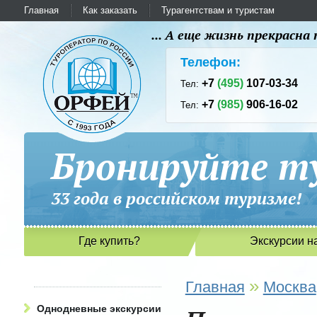
Главная
Как заказать
Турагентствам и туристам
... А еще жизнь прекрасн
Телефон:
+7
(495)
107-03-34
Тел:
+7
(985)
906-16-02
Тел:
Бронируйте ту
33 года в российском туриз
Где купить?
Экскурсии н
»
Главная
Москва
Однодневные экскурсии