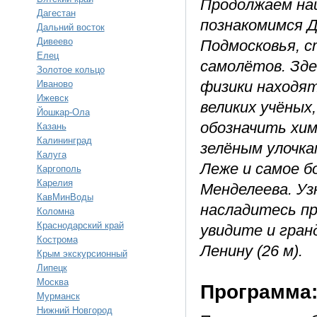
Продолжаем на
Дагестан
познакомимся 
Дальний восток
Дивеево
Подмосковья, с
Елец
самолётов. Зде
Золотое кольцо
физики находят
Иваново
Ижевск
великих учёных
Йошкар-Ола
обозначить хим
Казань
Калининград
зелёным улочка
Калуга
Леже и самое б
Каргополь
Карелия
Менделеева. Уз
КавМинВоды
насладитесь пр
Коломна
Краснодарский край
увидите и гран
Кострома
Ленину (26 м).
Крым экскурсионный
Липецк
Москва
Программа
Мурманск
Нижний Новгород