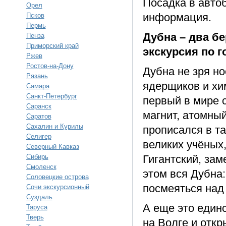
Посадка в автоб
Орел
информация.
Псков
Пермь
Дубна – два бе
Пенза
Приморский край
экскурсия по г
Ржев
Ростов-на-Дону
Дубна не зря но
Рязань
ядерщиков и хим
Самара
Санкт-Петербург
первый в мире 
Саранск
магнит, атомный
Саратов
Сахалин и Курилы
прописался в т
Селигер
великих учёных
Северный Кавказ
Сибирь
Гигантский, зам
Смоленск
этом вся Дубна:
Соловецкие острова
посмеяться над
Сочи экскурсионный
Суздаль
А еще это един
Таруса
Тверь
на Волге и откр