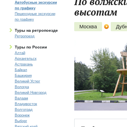
По волжск
Автобусные экскурсии
высотам
по графику
Пешеходные экскурсии
по графику
Москва
Дуб
Туры на ретропоезде
Ретропоезд
Туры по России
Алтай
Архангельск
Астрахань
Байкал
Башкирия
Великий Устюг
Вологда
Великий Новгород
Валаам
Владивосток
Волгоград
Воронеж
Выборг
Вятский край