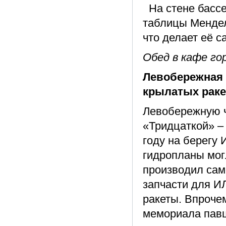
На стене бассе
таблицы Мендел
что делает её 
Обед в кафе гор
Левобережная ч
крылатых раке
Левобережную ч
«Тридцаткой» – 
году на берегу
гидропланы могл
производил сам
запчасти для И
ракеты. Впрочем
мемориала павш