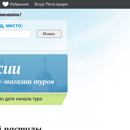
Избранное
Вход
/ Регистрация
твовать!
д, место:
сии
магазин туров
по дате начала тура
й пастилы