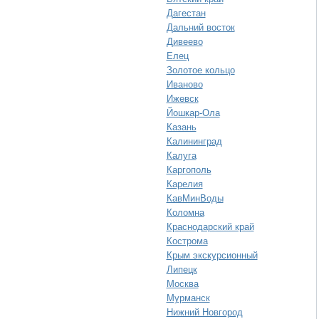
Дагестан
Дальний восток
Дивеево
Елец
Золотое кольцо
Иваново
Ижевск
Йошкар-Ола
Казань
Калининград
Калуга
Каргополь
Карелия
КавМинВоды
Коломна
Краснодарский край
Кострома
Крым экскурсионный
Липецк
Москва
Мурманск
Нижний Новгород