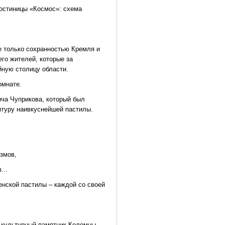
гостиницы «Космос»: схема
е только сохранностью Кремля и
его жителей, которые за
ную столицу области.
омнате.
ича Чуприкова, который был
птуру наивкуснейшей пастилы.
змов,
...
енской пастилы – каждой со своей
.
-культурный памятник Коломны,