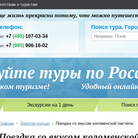
ентствам и туристам
 еще жизнь прекрасна потому, что можно путешес
елефон:
Поиск тура. Горо
+7
(495)
107-03-34
ел:
+7
(985)
906-16-02
ел:
уйте туры по Рос
сийском туризме! Удобный онлайн-
Экскурсии на 1 день
Поиск 
»
»
Главная
Золотое кольцо
Поездка со вкусом коломенской пастилы
Поездка со вкусом коломенско