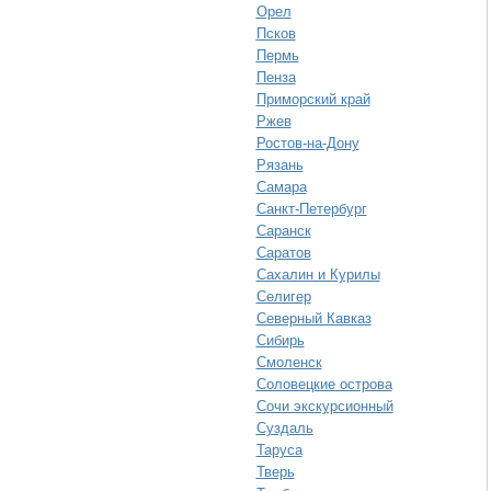
Орел
Псков
Пермь
Пенза
Приморский край
Ржев
Ростов-на-Дону
Рязань
Самара
Санкт-Петербург
Саранск
Саратов
Сахалин и Курилы
Селигер
Северный Кавказ
Сибирь
Смоленск
Соловецкие острова
Сочи экскурсионный
Суздаль
Таруса
Тверь