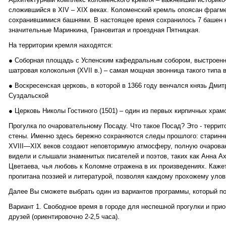
сложившийся в XIV – XIX веках. Коломенский кремль опоясан фрагм
сохранившимися башнями. В настоящее время сохранилось 7 башен к
значительные Маринкина, Грановитая и проездная Пятницкая.
На территории кремля находятся:
● Соборная площадь с Успенским кафедральным собором, выстроенны
шатровая колокольня (XVII в.) – самая мощная звонница такого типа 
● Воскресенская церковь, в которой в 1366 году венчался князь Дми
Суздальской
● Церковь Николы Гостиного (1501) – один из первых кирпичных храм
Прогулка по очаровательному Посаду. Что такое Посад? Это - террит
стены. Именно здесь бережно сохраняются следы прошлого: старинн
XVIII—XIX веков создают неповторимую атмосферу, полную очарован
видели и слышали знаменитых писателей и поэтов, таких как Анна А
Цветаева, чья любовь к Коломне отражена в их произведениях. Кажет
пропитана поэзией и литературой, позволяя каждому прохожему уло
Далее Вы сможете выбрать один из вариантов программы, который п
Вариант 1. Свободное время в городе для неспешной прогулки и при
друзей (ориентировочно 2-2,5 часа).