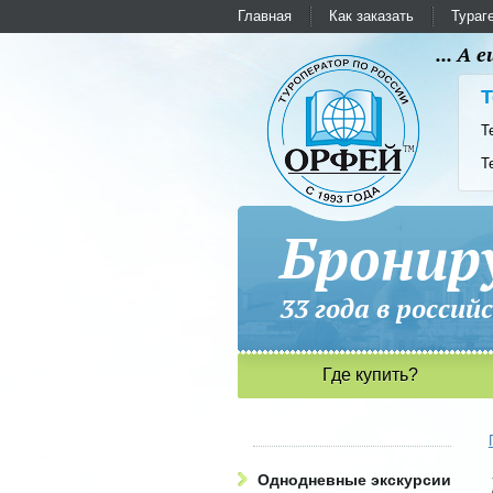
Главная
Как заказать
Тураг
... А
Т
Т
Т
Бронир
33 года в рос
Где купить?
Однодневные экскурсии