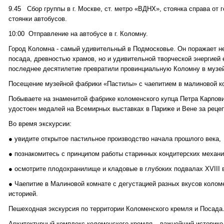
9.45 Сбор группы в г. Москве, ст. метро «ВДНХ», стоянка справа от 
стоянки автобусов.
10:00 Отправление на автобусе в г. Коломну.
Город Коломна - самый удивительный в Подмосковье. Он поражает н
посада, древностью храмов, но и удивительной творческой энергией 
последнее десятилетие превратили провинциальную Коломну в музей
Посещение музейной фабрики «Пастилы» с чаепитием в малиновой к
Побываете на знаменитой фабрике коломенского купца Петра Карпов
удостоен медалей на Всемирных выставках в Париже и Вене за реце
Во время экскурсии:
● увидите открытое пастильное производство начала прошлого века,
● познакомитесь с принципом работы старинных кондитерских механи
● осмотрите плодохранилище и кладовые в глубоких подвалах XVIII в
● Чаепитие в Малиновой комнате с дегустацией разных вкусов колом
историей.
Пешеходная экскурсия по территории Коломенского кремля и Посада
Архитектурный комплекс коломенского кремля – важнейший историко