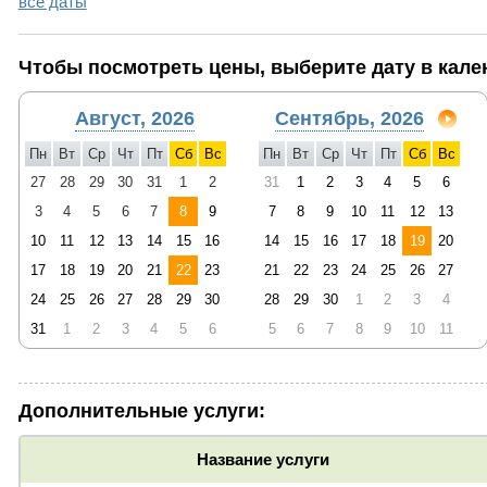
все даты
Чтобы посмотреть цены, выберите дату в кале
Август, 2026
Сентябрь, 2026
Пн
Вт
Ср
Чт
Пт
Сб
Вс
Пн
Вт
Ср
Чт
Пт
Сб
Вс
27
28
29
30
31
1
2
31
1
2
3
4
5
6
3
4
5
6
7
8
9
7
8
9
10
11
12
13
10
11
12
13
14
15
16
14
15
16
17
18
19
20
17
18
19
20
21
22
23
21
22
23
24
25
26
27
24
25
26
27
28
29
30
28
29
30
1
2
3
4
31
1
2
3
4
5
6
5
6
7
8
9
10
11
Дополнительные услуги:
Название услуги