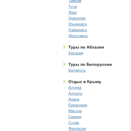
Тамбов
Тула
Урал
Удмуртия
Ульяновск
Хабаровск
Ярославль
Туры по Абхазии
Абхазия
Туры по Белоруссии
Беларусь
Отдых в Крыму
Алупка
Алушта
Анапа
Евпатория
Мисхор
Симеиз
Судак
Феодосия