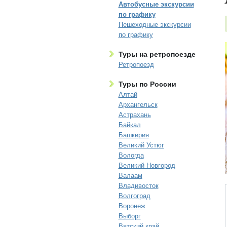
Автобусные экскурсии
по графику
Пешеходные экскурсии
по графику
Туры на ретропоезде
Ретропоезд
Туры по России
Алтай
Архангельск
Астрахань
Байкал
Башкирия
Великий Устюг
Вологда
Великий Новгород
Валаам
Владивосток
Волгоград
Воронеж
Выборг
Вятский край