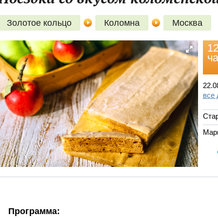
Золотое кольцо
Коломна
Москва
12
ча
22.0
все
Стар
Мар
Программа: