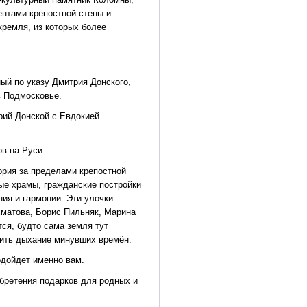
ентами крепостной стены и
ремля, из которых более
й по указу Дмитрия Донского,
в Подмосковье.
трий Донской с Евдокией
ов на Руси.
ория за пределами крепостной
ые храмы, гражданские постройки
ия и гармонии. Эти улочки
хматова, Борис Пильняк, Марина
ся, будто сама земля тут
вить дыхание минувших времён.
одойдет именно вам.
обретения подарков для родных и