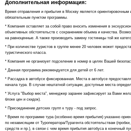
Дополнительная информация:
Время отправления и прибытия в Москву является ориентировочным 
обязательным пунктом программы.
* Компания оставляет за собой право вносить изменения в экскурсио
объективных обстоятельств с сохранением объема и качества. Возмо
на равноценные. А также производить замену гостиницы той же катег
* При количестве туристов в группе менее 20 человек может предост
туристического класса.
* Компания не организует подселение в номер в целях Вашей безопас
* Данная программа рекомендуется для детей от 6 лет.
* Рассадка в автобусе фиксированная. Места в автобусе предоставл
начала тура. В случае нештатной ситуации, доступные места опреде
* Услуга "Выбор места", менеджер заранее зафиксирует за Вами жел
блоке цен и скидок).
* Присоединение детских групп к туру - под запрос.
* Время по программе тура (особенно время прибытия) указанно ори
по независящим от Туроператора/Турагента обстоятельствам (пробки
средств и пр.), в связи с чем время прибытия автобуса в конечный п