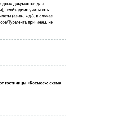
ездных документов для
я), необходимо учитывать
еты (авиа-, жд-), в случае
ора/Турагента причинам, не
 от гостиницы «Космос»: схема