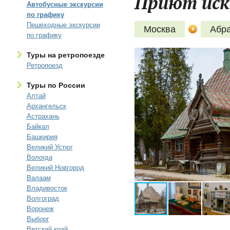
Приют иску
Автобусные экскурсии
по графику
Пешеходные экскурсии
Москва
Абр
по графику
Туры на ретропоезде
Ретропоезд
Туры по России
Алтай
Архангельск
Астрахань
Байкал
Башкирия
Великий Устюг
Вологда
Великий Новгород
Валаам
Владивосток
Волгоград
Воронеж
Выборг
Вятский край