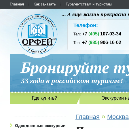
Главная
Как заказать
Турагентствам и туристам
... А еще жизнь прекрасн
Телефон:
+7
(495)
107-03-34
Тел:
+7
(985)
906-16-02
Тел:
Бронируйте ту
33 года в российском туриз
Где купить?
Экскурсии н
»
Главная
Москва
Однодневные экскурсии