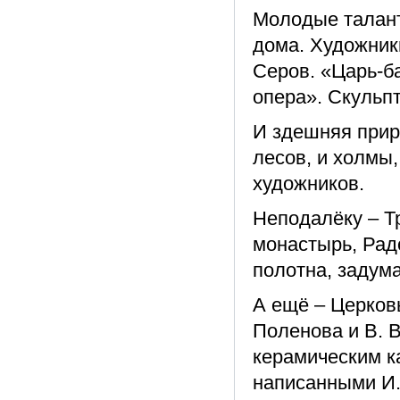
Молодые талант
дома. Художники
Серов. «Царь-б
опера». Скульп
И здешняя прир
лесов, и холмы,
художников.
Неподалёку – Т
монастырь, Рад
полотна, задум
А ещё – Церков
Поленова и В. 
керамическим к
написанными И.