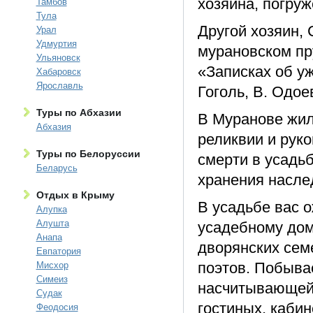
хозяина, погруж
Тамбов
Тула
Другой хозяин,
Урал
Удмуртия
мурановском пру
Ульяновск
«Записках об уж
Хабаровск
Ярославль
Гоголь, В. Одое
Туры по Абхазии
В Муранове жил
Абхазия
реликвии и рук
Туры по Белоруссии
смерти в усадь
Беларусь
хранения наслед
Отдых в Крыму
В усадьбе вас 
Алупка
Алушта
усадебному дом
Анапа
дворянских сем
Евпатория
поэтов. Побывае
Мисхор
Симеиз
насчитывающей 
Судак
гостиных, каби
Феодосия