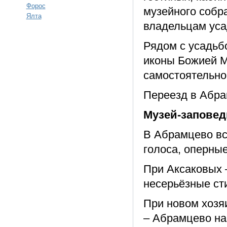
Форос
музейного собр
Ялта
владельцам уса
Рядом с усадьб
иконы Божией М
самостоятельно 
Переезд в Абрам
Музей-заповед
В Абрамцево вс
голоса, оперны
При Аксаковых 
несерьёзные ст
При новом хозя
– Абрамцево на