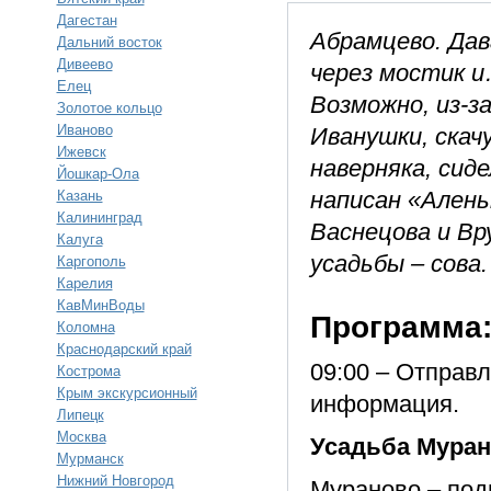
Дагестан
Абрамцево. Дав
Дальний восток
Дивеево
через мостик и
Елец
Возможно, из-з
Золотое кольцо
Иваново
Иванушки, скачу
Ижевск
наверняка, сид
Йошкар-Ола
написан «Алень
Казань
Калининград
Васнецова и В
Калуга
усадьбы – сова.
Каргополь
Карелия
КавМинВоды
Программа
Коломна
Краснодарский край
09:00 – Отправ
Кострома
Крым экскурсионный
информация.
Липецк
Москва
Усадьба Муран
Мурманск
Нижний Новгород
Мураново – под