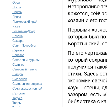
Орел
Неторопливо те
Псков
Пермь
Кажется, сейчас
Пенза
хозяин и его гос
Приморский край
Ржев
Первыми хозяев
Ростов-на-Дону
которых был поэ
Рязань
Самара
Боратынский, с
Санкт-Петербург
Саранск
По его чертежа
Саратов
который сохран
Сахалин и Курилы
Селигер
получился тако
Северный Кавказ
стихи. Здесь е
Сибирь
Смоленск
экономии свечей
Соловецкие острова
хау» – стены, 
Сочи экскурсионный
Суздаль
зазором, есть 
Таруса
библиотека с ка
Тверь