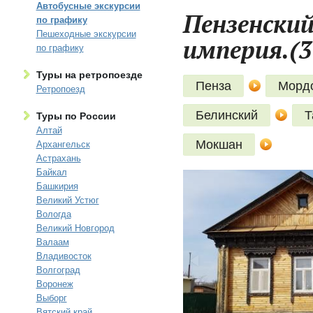
Автобусные экскурсии
Пензенский
по графику
Пешеходные экскурсии
империя.(3
по графику
Туры на ретропоезде
Пенза
Морд
Ретропоезд
Белинский
Т
Туры по России
Алтай
Мокшан
Архангельск
Астрахань
Байкал
Башкирия
Великий Устюг
Вологда
Великий Новгород
Валаам
Владивосток
Волгоград
Воронеж
Выборг
Вятский край