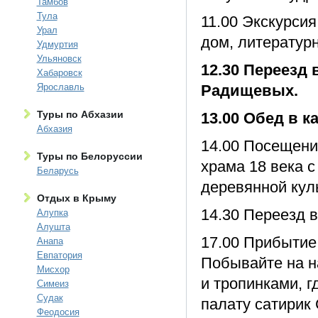
Тамбов
Тула
11.00 Экскурси
Урал
дом, литератур
Удмуртия
Ульяновск
12.30 Переезд
Хабаровск
Ярославль
Радищевых.
Туры по Абхазии
13.00 Обед в к
Абхазия
14.00 Посещени
Туры по Белоруссии
храма 18 века 
Беларусь
деревянной кул
Отдых в Крыму
14.30 Переезд в
Алупка
Алушта
17.00 Прибытие 
Анапа
Евпатория
Побывайте на н
Мисхор
и тропинками, 
Симеиз
Судак
палату сатирик
Феодосия