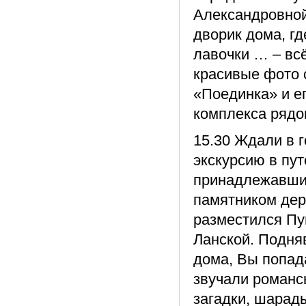
Александровной
дворик дома, г
лавочки … – всё
красивые фото 
«Поединка» и е
комплекса рядо
15.30 Ждали в 
экскурсию в пу
принадлежавший
памятником дер
разместился Пу
Ланской. Подня
дома, Вы попада
звучали романс
загадки, шарады