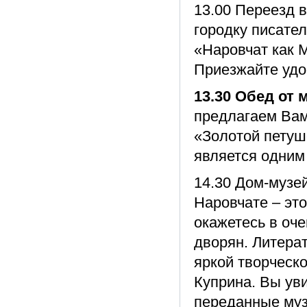
13.00 Переезд в
городку писате
«Наровчат как М
Приезжайте удо
13.30 Обед от 
предлагаем Вам
«Золотой петушо
является одним
14.30 Дом-музе
Наровчате – эт
окажетесь в оч
дворян. Литера
яркой творческ
Куприна. Вы ув
переданные муз