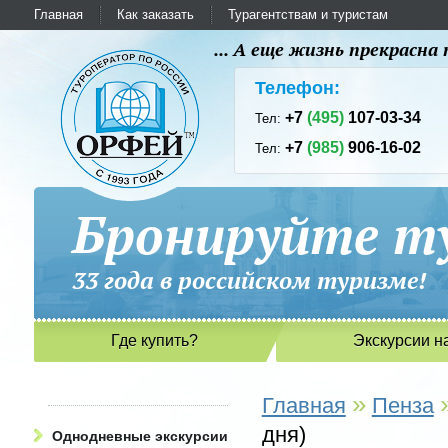
Главная
Как заказать
Турагентствам и туристам
... А еще жизнь прекрасн
Телефон:
+7
(495)
107-03-34
Тел:
+7
(985)
906-16-02
Тел:
Бронируйте ту
33 года в российском туриз
Где купить?
Экскурсии н
»
Главная
Пенза
дня)
Однодневные экскурсии