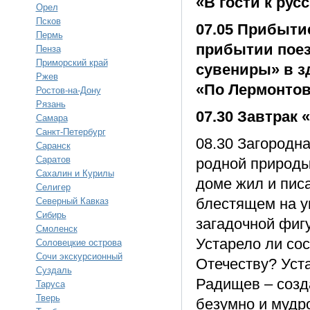
«В гости к рус
Орел
Псков
07.05 Прибытие
Пермь
прибытии поез
Пенза
Приморский край
сувениры» в зд
Ржев
«По Лермонтов
Ростов-на-Дону
Рязань
07.30 Завтрак 
Самара
Санкт-Петербург
08.30 Загородна
Саранск
Саратов
родной природы,
Сахалин и Курилы
доме жил и пис
Селигер
блестящем на у
Северный Кавказ
Сибирь
загадочной фиг
Смоленск
Устарело ли со
Соловецкие острова
Сочи экскурсионный
Отечеству? Уст
Суздаль
Радищев – созда
Таруса
Тверь
безумно и мудр