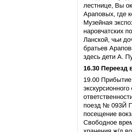
лестнице, Вы о
Араповых, где 
Музейная экспо
наровчатских п
Ланской, чьи до
братьев Арапов
здесь дети А. П
16.30 Переезд 
19.00 Прибытие 
экскурсионного
ответственности
поезд № 093Й П
посещение вокз
Свободное врем
хранения ж/д в