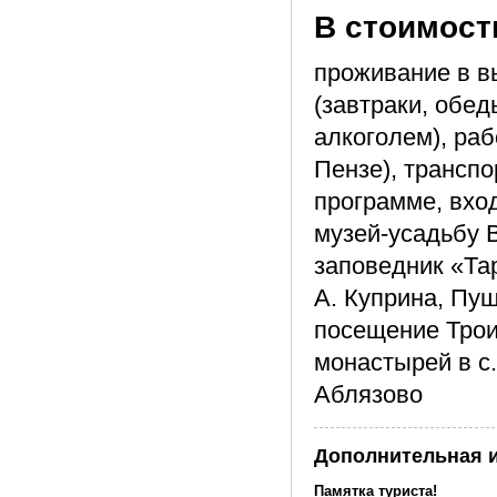
В стоимост
проживание в в
(завтраки, обе
алкоголем), раб
Пензе), трансп
программе, вхо
музей-усадьбу В
заповедник «Та
А. Куприна, Пу
посещение Трои
монастырей в с.
Аблязово
Дополнительная 
Памятка туриста!