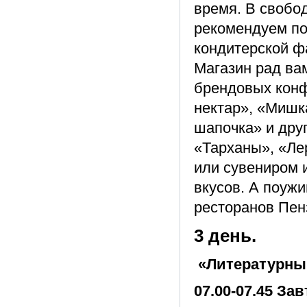
время. В свобо
рекомендуем по
кондитерской фа
Магазин рад ва
брендовых конф
нектар», «Мишк
шапочка» и дру
«Тарханы», «Ле
или сувениром 
вкусов. А поуж
ресторанов Пенз
3 день.
«Литературны
07.00-07.45 Зав