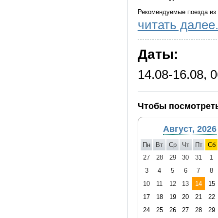
Рекомендуемые поезда из 
читать далее.
- 094Й в 19.08, прибытие 
- 052Й в 20.40, прибытие 
Даты:
Рекомендуемые поезда из 
- 41 «Мордовия» в 20.37, 
14.08-16.08, 0
Рекомендуемые поезда из
- 131У в 19.20, прибытие 
Чтобы посмотреть
обслуживания в Саранске)
- 052М «Сура» в 21.35, пр
Август, 2026
Лермонтовские «Тарханы» 
Пн
Вт
Ср
Чт
Пт
Сб
ВНИМАНИЕ! Покупка желе
27
28
29
30
31
1
с отправлением со станци
3
4
5
6
7
8
Встреча туристов осущест
10
11
12
13
14
15
справочного бюро ж/д вокз
17
18
19
20
21
22
указан за неделю до ту
24
25
26
27
28
29
Транспорт: обслуживание 