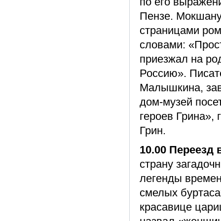
по его выражен
Пензе. Мокшан
страницами ром
словами: «Прос
приезжал на род
Россию». Писат
Малышкина, зав
дом-музей посе
героев Грина», 
Грин.
10.00 Переезд 
страну загадоч
легенды времен
смелых буртаса
красавице цари