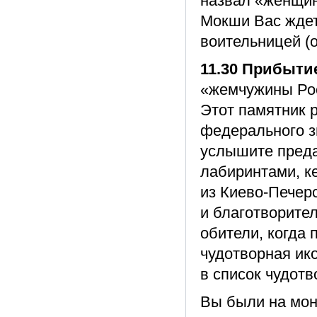
назвал «женщин
Мокши Вас ждет
воительницей (о
11.30 Прибытие
«жемчужины Рос
Этот памятник р
федерального з
услышите преда
лабиринтами, к
из Киево-Печер
и благотворите
обители, когда 
чудотворная ик
в список чудотв
Вы были на мон