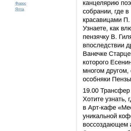
канцелярию поэ
Форос
Ялта
собрании, где в
красавицами П.
Узнаете, как в
пензячку В. Гил
впоследствии д
Ванечке Старце
которого Есенин
многом другом, 
особняки Пензы
19.00 Трансфер 
Хотите узнать, 
в Арт-кафе «Ме
уникальной коф
воссоздающем а