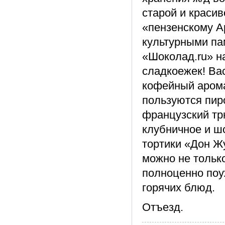
старой и красив
«пензенскому Ар
культурными па
«Шоколад.ru» н
сладкоежек! Ва
кофейный арома
пользуются пир
французский тр
клубничное и ш
тортики «Дон Ж
можно не тольк
полноценно поу
горячих блюд.
Отъезд.