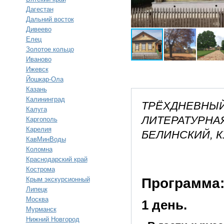
Дагестан
Дальний восток
Дивеево
Елец
Золотое кольцо
Иваново
Ижевск
Йошкар-Ола
Казань
Калининград
ТРЁХДНЕВНЫЙ
Калуга
ЛИТЕРАТУРНА
Каргополь
Карелия
БЕЛИНСКИЙ, 
КавМинВоды
Коломна
Краснодарский край
Кострома
Программа
Крым экскурсионный
Липецк
Москва
1 день.
Мурманск
Нижний Новгород