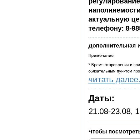
регулирование
наполняемости
актуальную цен
телефону: 8-98
Дополнительная 
Примечание
* Время отправления и пр
обязательным пунктом пр
читать далее.
* Компания оставляет за с
объективных обстоятельст
на равноценные. А также п
Даты:
* При количестве туристо
туристического класса.
21.08-23.08, 
* Компания не организует
* Данная программа рекоме
Чтобы посмотреть
* Рассадка в автобусе фи