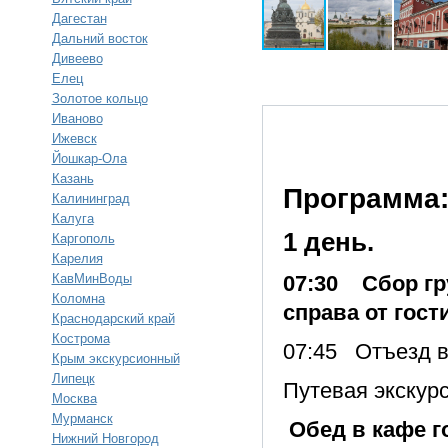
Дагестан
Дальний восток
Дивеево
Елец
Золотое кольцо
Иваново
Ижевск
Йошкар-Ола
Казань
Программа
Калининград
Калуга
1 день.
Каргополь
Карелия
КавМинВоды
07:30 Сбор гр
Коломна
справа от гос
Краснодарский край
Кострома
07:45 Отъезд в
Крым экскурсионный
Липецк
Путевая экскурс
Москва
Мурманск
Обед в кафе г
Нижний Новгород