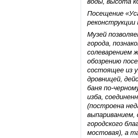
воды, высота 
Посещение «Уса
реконструкции
Музей позволяе
города, позна
солеварением 
обозрению пос
состоящее из 
дровницей, дей
баня по-черном
изба, соединен
(построена нед
выпариванием,
городского бла
мостовая), а т