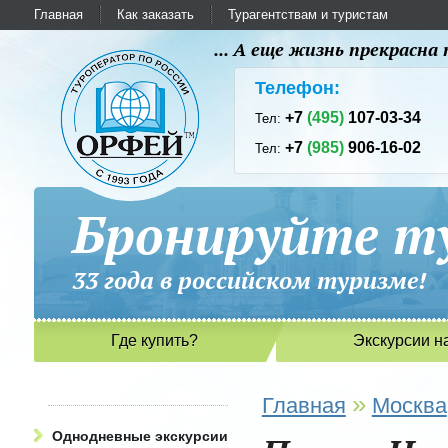
Главная
Как заказать
Турагентствам и туристам
... А еще жизнь прекрасн
Телефон:
+7
(495)
107-03-34
Тел:
+7
(985)
906-16-02
Тел:
Бронируйте ту
33 года в российском туриз
Где купить?
Экскурсии н
»
Главная
Москва
Однодневные экскурсии