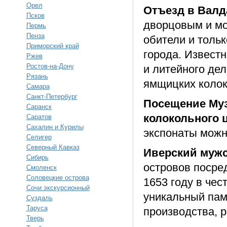
Орел
Отъезд в Валд
Псков
дворцовым и м
Пермь
Пенза
обители и толь
Приморский край
города. Извест
Ржев
Ростов-на-Дону
и литейного де
Рязань
ямщицких колок
Самара
Санкт-Петербург
Посещение Муз
Саранск
колокольного 
Саратов
Сахалин и Курилы
экспонаты можно
Селигер
Северный Кавказ
Иверский муж
Сибирь
островов посре
Смоленск
Соловецкие острова
1653 году в че
Сочи экскурсионный
уникальный пам
Суздаль
Таруса
производства, 
Тверь