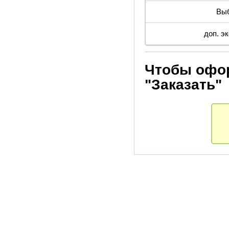
Выб
доп. э
Чтобы офор
"Заказать"