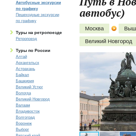
Путь в Нов
Автобусные экскурсии
автобус)
по графику
Пешеходные экскурсии
по графику
Москва
Выш
Туры на ретропоезде
Ретропоезд
Великий Новгород
Туры по России
Алтай
Архангельск
Астрахань
Байкал
Башкирия
Великий Устюг
Вологда
Великий Новгород
Валаам
Владивосток
Волгоград
Воронеж
Выборг
Вятский край