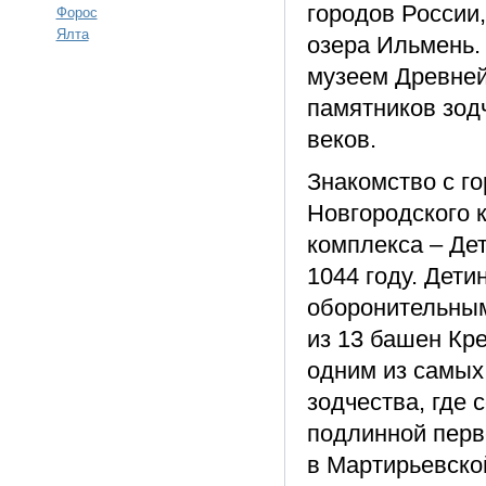
городов России
Форос
Ялта
озера Ильмень.
музеем Древней
памятников зод
веков.
Знакомство с г
Новгородского 
комплекса – Де
1044 году. Дет
оборонительным
из 13 башен Кр
одним из самых
зодчества, где
подлинной перв
в Мартирьевско