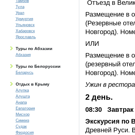
Тамбов
Отъезд в Велик
Тула
Урал
Размещение в о
Удмуртия
(Резервные отел
Ульяновск
Новгород). Номе
Хабаровск
Ярославль
ИЛИ
Туры по Абхазии
Размещение в о
Абхазия
(резервный отел
Туры по Белоруссии
Новгород). Номе
Беларусь
Ужин в рестора
Отдых в Крыму
Алупка
2 день.
Алушта
Анапа
08:30 Завтрак 
Евпатория
Мисхор
Экскурсия по 
Симеиз
Судак
Древней Руси. 
Феодосия