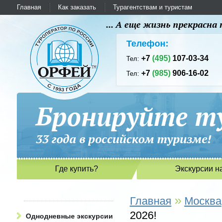
Главная
Как заказать
Турагентствам и туристам
... А еще жизнь прекрасн
Телефон:
+7
(495)
107-03-34
Тел:
+7
(985)
906-16-02
Тел:
Бронируйте ту
33 года в российском туриз
Где купить?
Экскурсии н
»
Главная
Москва
2026!
Однодневные экскурсии