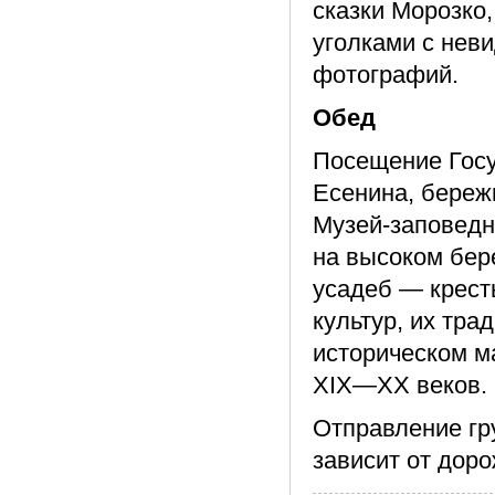
сказки Морозко
уголками с нев
фотографий.
Обед
Посещение Госу
Есенина, береж
Музей-заповедни
на высоком бер
усадеб — кресть
культур, их тра
историческом м
XIX—XX веков.
Отправление гр
зависит от дор