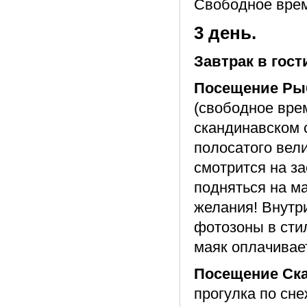
Свободное вре
3 день.
Завтрак в гост
Посещение Рыб
(свободное вре
скандинавском 
полосатого вел
смотрится на з
подняться на м
желания! Внутр
фотозоны в сти
маяк оплачивае
Посещение Ска
прогулка по сн