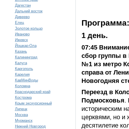
Дагестан
Дальний восток
Дивеево
Программа
Елец
Золотое кольцо
1 день.
Иваново
Ижевск
Йошкар-Ола
07:45 Внимание
Казань
сбор группы в
Калининград
№1 из метро К
Калуга
Каргополь
справа от Лени
Карелия
Новогодняя ст
КавМинВоды
Коломна
Переезд в Кол
Краснодарский край
Кострома
Подмосковья
.
Крым экскурсионный
историческим н
Липецк
Москва
церквями, но и
Мурманск
десятилетие ко
Нижний Новгород