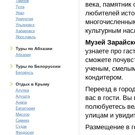
Тамбов
века, памятник 
Тула
любителей исто
Урал
Удмуртия
многочисленным
Ульяновск
культурным нас
Хабаровск
Ярославль
Музей Зарайс
Туры по Абхазии
узнаете про гас
Абхазия
сможете почувс
Туры по Белоруссии
ученым, смелым
Беларусь
кондитером.
Отдых в Крыму
Переезд в город
Алупка
Алушта
вас в гости. Вы
Анапа
полюбуетесь ве
Евпатория
улицам и увиди
Мисхор
Симеиз
Размещение в г
Судак
Феодосия