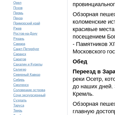
Орел
провинциальног
Псков
Пермь
Обзорная пешех
Пенза
коломенские ис
Приморский край
красивые места
Ржев
Ростов-на-Дону
посещением Бог
Рязань
- Памятников X
Самара
Санкт-Петербург
Московского гос
Саранск
Саратов
Обед
Сахалин и Курилы
Селигер
Переезд в Зар
Северный Кавказ
реки Осетр, ко
Сибирь
Смоленск
до наших дней.
Соловецкие острова
Кремль.
Сочи экскурсионный
Суздаль
Обзорная пешех
Таруса
главную достоп
Тверь