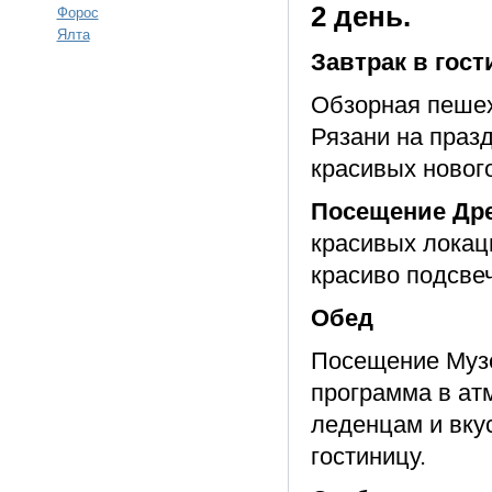
2 день.
Форос
Ялта
Завтрак в гост
Обзорная пешех
Рязани на праз
красивых новог
Посещение Дре
красивых локац
красиво подсве
Обед
Посещение Музе
программа в ат
леденцам и вку
гостиницу.