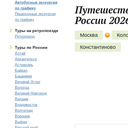
Автобусные экскурсии
Путешеств
по графику
Пешеходные экскурсии
России 202
по графику
Туры на ретропоезде
Москва
Кол
Ретропоезд
Константиново
Туры по России
Алтай
Архангельск
Астрахань
Байкал
Башкирия
Великий Устюг
Вологда
Великий Новгород
Валаам
Владивосток
Волгоград
Воронеж
Выборг
Вятский край