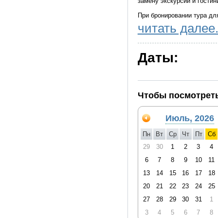
замену экскурсий и гостин
При бронировании тура дл
читать далее.
- Сажать одиночного тур
-Допускается посадка один
Даты:
свободной пары кресел;
- Если место у окна занят
- При наличии 2-х занятых
кресел рядом с одиночным
Чтобы посмотреть
! При бронировании тура д
Июль, 2026
предоставляются рядом –
окна.
Пн
Вт
Ср
Чт
Пт
Сб
29
30
1
2
3
4
6
7
8
9
10
11
13
14
15
16
17
18
20
21
22
23
24
25
27
28
29
30
31
1
3
4
5
6
7
8