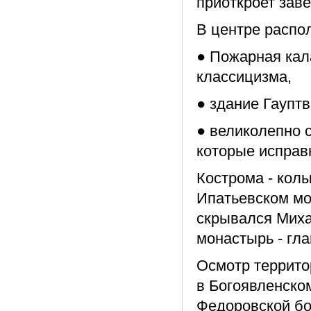
приоткроет зав
В центре распо
● Пожарная кал
классицизма,
● здание Гауптв
● великолепно 
которые исправн
Кострома - кол
Ипатьевском мо
скрывался Миха
монастырь - гл
Осмотр террито
в Богоявленско
Федоровской бо