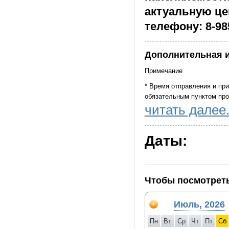
актуальную цен
телефону: 8-98
Дополнительная 
Примечание
* Время отправления и пр
обязательным пунктом пр
читать далее.
* Компания оставляет за с
объективных обстоятельст
на равноценные. А также п
Даты:
* При количестве туристо
туристического класса.
* Компания не организует
Чтобы посмотреть
* Данная программа рекоме
Июль, 2026
* Рассадка в автобусе фи
начала тура. В случае не
Пн
Вт
Ср
Чт
Пт
Сб