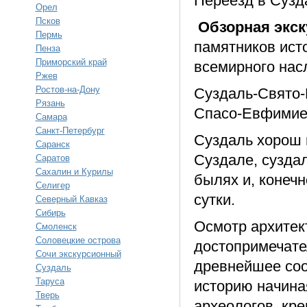
Переезд в Сузд
Орел
Псков
Обзорная экск
Пермь
памятников исто
Пенза
Приморский край
всемирного на
Ржев
Ростов-на-Дону
Суздаль-Свято-
Рязань
Спасо-Евфимие
Самара
Санкт-Петербург
Суздаль хорош 
Саранск
Суздале, суздал
Саратов
Сахалин и Курилы
былях и, конечн
Селигер
сутки.
Северный Кавказ
Сибирь
Осмотр архитек
Смоленск
Соловецкие острова
достопримечате
Сочи экскурсионный
древнейшее соо
Суздаль
Таруса
историю начина
Тверь
археологов, кре