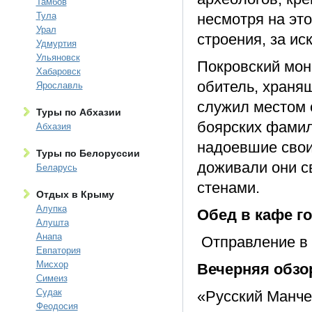
Тамбов
Тула
несмотря на это
Урал
строения, за ис
Удмуртия
Ульяновск
Покровский мон
Хабаровск
обитель, хранящ
Ярославль
служил местом 
Туры по Абхазии
боярских фамил
Абхазия
надоевшие свои
Туры по Белоруссии
доживали они с
Беларусь
стенами.
Отдых в Крыму
Алупка
Обед в кафе го
Алушта
Анапа
Отправление в 
Евпатория
Мисхор
Вечерняя обзор
Симеиз
Судак
«Русский Манче
Феодосия