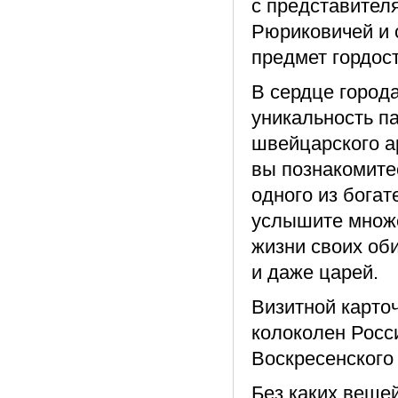
с представител
Рюриковичей и 
предмет гордост
В сердце города
уникальность п
швейцарского а
вы познакомите
одного из бога
услышите множе
жизни своих оби
и даже царей.
Визитной карто
колоколен Росс
Воскресенского
Без каких вещей