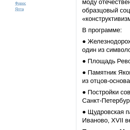
моду отечествен
Форос
образцовый соц
Ялта
«конструктивизм
В программе:
● Железнодорожн
один из символ
● Площадь Рев
● Памятник Яко
из отцов-основа
● Постройки сов
Санкт-Петербур
● Щудровская п
Иваново, XVII в