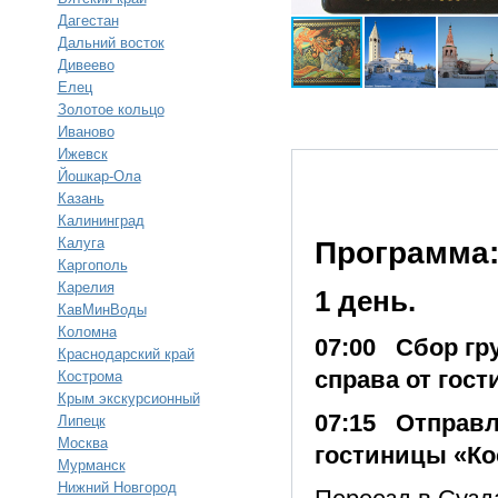
Дагестан
Дальний восток
Дивеево
Елец
Золотое кольцо
Иваново
Ижевск
Йошкар-Ола
Казань
Калининград
Калуга
Программа
Каргополь
Карелия
1 день.
КавМинВоды
Коломна
07:00 Сбор гру
Краснодарский край
справа от гост
Кострома
Крым экскурсионный
07:15 Отправле
Липецк
Москва
гостиницы «Ко
Мурманск
Нижний Новгород