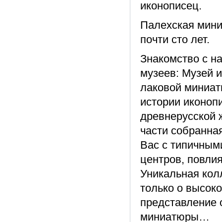
иконописец.
Палехская мини
почти сто лет.
Знакомство с н
музеев: Музей 
лаковой миниат
истории иконоп
древнерусской ж
части собранна
Вас с типичным
центров, повли
Уникальная кол
только о высок
представление 
миниатюры…