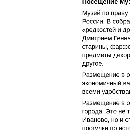
Посещение Муз
Музей по праву
России. В собр
«редкостей и д
Дмитрием Генн
старины, фарфор
предметы декор
другое.
Размещение в от
экономичный ва
всеми удобства
Размещение в о
города. Это не 
Иваново, но и 
прогулки по ис