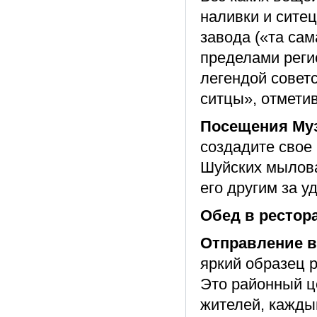
наливки и сите
завода («та сам
пределами реги
легендой советс
ситцы», отмети
Посещения Муз
создадите свое
Шуйских мылова
его другим за у
Обед в рестора
Отправление 
яркий образец 
Это районный ц
жителей, кажды