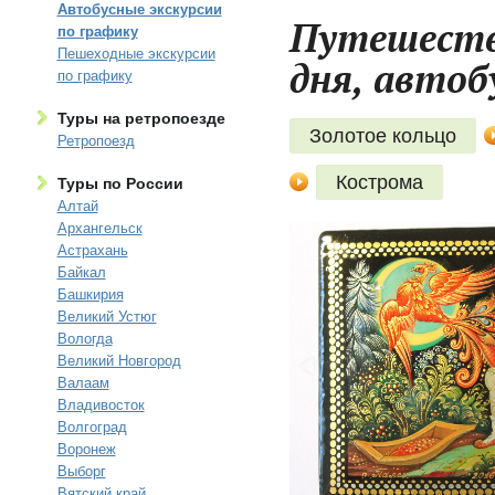
Автобусные экскурсии
Путешеств
по графику
Пешеходные экскурсии
дня, автоб
по графику
Туры на ретропоезде
Золотое кольцо
Ретропоезд
Кострома
Туры по России
Алтай
Архангельск
Астрахань
Байкал
Башкирия
Великий Устюг
Вологда
Великий Новгород
Валаам
Владивосток
Волгоград
Воронеж
Выборг
Вятский край