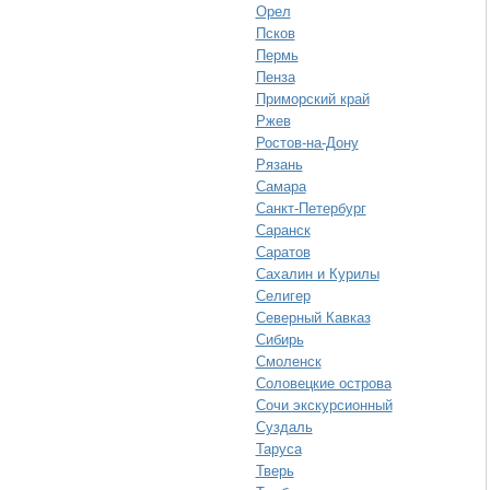
Орел
Псков
Пермь
Пенза
Приморский край
Ржев
Ростов-на-Дону
Рязань
Самара
Санкт-Петербург
Саранск
Саратов
Сахалин и Курилы
Селигер
Северный Кавказ
Сибирь
Смоленск
Соловецкие острова
Сочи экскурсионный
Суздаль
Таруса
Тверь