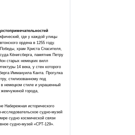
 достопримечательностей
ифический, где у каждой улицы
тонского ордена в 1255 году.
Победы, храм Христа Спасителя,
уда Кёнигсберга, памятник Петру
айон старых немецких вилл
ектуры 14 века, у стен которого
берга Иммануила Канта. Прогулка
тру, стилизованному под
и в немецком стиле и украшенный
 жемчужиной города,
не Набережная исторического
о-исследовательское судно-музей
мире судно космической связи
вное судно-музей «СРТ-129».