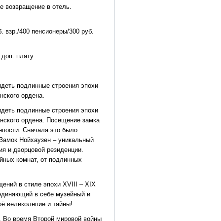
е возвращение в отель.
. взр./400 пенсионеры/300 руб.
 доп. плату
идеть подлинные строения эпохи
нского ордена.
идеть подлинные строения эпохи
онского ордена. Посещение замка
епости. Сначала это было
 Замок Нойхаузен – уникальный
ия и дворцовой резиденции.
айных комнат, от подлинных
ений в стиле эпохи ХVIII – ХIХ
ъединяющий в себе музейный и
оё великолепие и тайны!
в. Во время Второй мировой войны