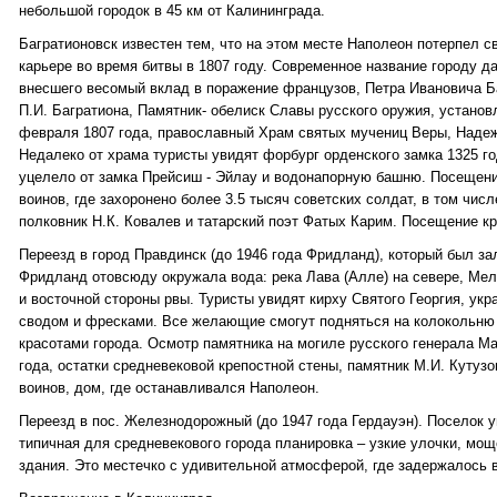
небольшой городок в 45 км от Калининграда.
Багратионовск известен тем, что на этом месте Наполеон потерпел с
карьере во время битвы в 1807 году. Современное название городу да
внесшего весомый вклад в поражение французов, Петра Ивановича Б
П.И. Багратиона, Памятник- обелиск Славы русского оружия, установ
февраля 1807 года, православный Храм святых мучениц Веры, Наде
Недалеко от храма туристы увидят форбург орденского замка 1325 го
уцелело от замка Прейсиш - Эйлау и водонапорную башню. Посещени
воинов, где захоронено более 3.5 тысяч советских солдат, в том чис
полковник Н.К. Ковалев и татарский поэт Фатых Карим. Посещение кр
Переезд в город Правдинск (до 1946 года Фридланд), который был зал
Фридланд отовсюду окружала вода: река Лава (Алле) на севере, Мель
и восточной стороны рвы. Туристы увидят кирху Святого Георгия, у
сводом и фресками. Все желающие смогут подняться на колокольню
красотами города. Осмотр памятника на могиле русского генерала Ма
года, остатки средневековой крепостной стены, памятник М.И. Кутузо
воинов, дом, где останавливался Наполеон.
Переезд в пос. Железнодорожный (до 1947 года Гердауэн). Поселок у
типичная для средневекового города планировка – узкие улочки, мо
здания. Это местечко с удивительной атмосферой, где задержалось 