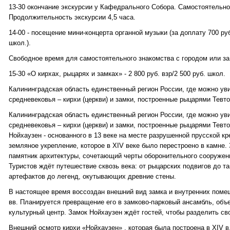
13-30 окончание экскурсии у Кафедрального Собора. Самостоятельно
Продолжительность экскурсии 4,5 часа.
14-00 - посещение мини-концерта органной музыки (за доплату 700 руб
школ.).
Свободное время для самостоятельного знакомства с городом или за
15-30 «О кирхах, рыцарях и замках» - 2 800 руб. взр/2 500 руб. школ.
Калининградская область единственный регион России, где можно ув
средневековья – кирхи (церкви) и замки, построенные рыцарями Тевто
Калининградская область единственный регион России, где можно ув
средневековья – кирхи (церкви) и замки, построенные рыцарями Тевт
Нойхаузен - основанного в 13 веке на месте разрушенной прусской кр
земляное укрепление, которое в XIV веке было перестроено в камне.
памятник архитектуры, сочетающий черты оборонительного сооружен
Туристов ждёт путешествие сквозь века: от рыцарских подвигов до т
артефактов до легенд, окутывающих древние стены.
В настоящее время воссоздан внешний вид замка и внутренних помещ
вв. Планируется превращение его в замково-парковый ансамбль, об
культурный центр. Замок Нойхаузен ждёт гостей, чтобы разделить св
Внешний осмотр кирхи «Нойхаузен» , которая была построена в XIV 