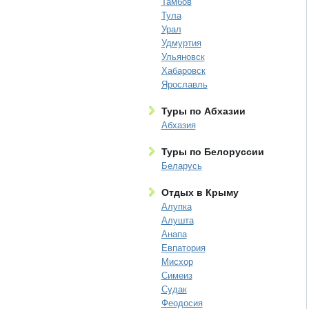
Тамбов
Тула
Урал
Удмуртия
Ульяновск
Хабаровск
Ярославль
Туры по Абхазии
Абхазия
Туры по Белоруссии
Беларусь
Отдых в Крыму
Алупка
Алушта
Анапа
Евпатория
Мисхор
Симеиз
Судак
Феодосия