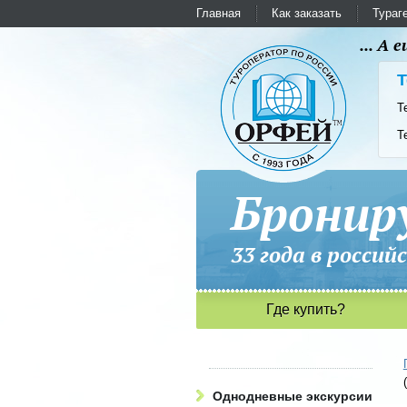
Главная
Как заказать
Тураг
... А
Т
Т
Т
Бронир
33 года в рос
Где купить?
Однодневные экскурсии