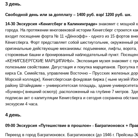
3 день.
Свободной день или за допплату – 1400 руб. взр/ 1200 руб. шк.
14-30 Экскурсия «Кенигсберг в Калининграде»
знакомит с мощной к
города. На протяжении многовековой истории Кенигсберг строился как
входит посещение форта № 11 «Дёнхофф» - одного из 15 фортов вне
Кёнигсберга. Форт представляет собой шестиугольник, окруженный р
оригинальные действующие механизмы: подъемники, лифты, ворота, 
сторожевые башни и бронированный наблюдательный пункт. Посещени
«КЕНИГСБЕРГСКИЕ МАРЦИПАНЫ». Экспозиция музея знакомит с про
полезными свойствами. Дегустация и покупка марципанов. Прогулка 
кирха Св. Семейства, управление Восточно – Прусских железных дорог
Морской колледж), Кенигсбергская фондовая биржа ( ныне музей Изо
району Штайндамм – университетская площадь, здание университета,
«Бункер»( внешний осмотр) ,расположенный на глубине 7 метров. Зде
подписан акт о капитуляции Кенигсберга и сегодня сохранена обстан
экскурсии 4 часа.
4 день.
09-00 Экскурсия «Путешествие в прошлое» - Багратионовск + П
Переезд в город Багратионовск. Багратионовск (до 1946 г. Прейсиш-