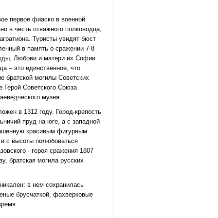
вое первое фиаско в военной
но в честь отважного полководца,
агратиона. Туристы увидят бюст
ленный в память о сражении 7-8
жды, Любови и матери их Софии.
да – это единственное, что
е братской могилы Советских
ле Герой Советского Союза
аеведческого музея.
ожен в 1312 году. Город-крепость
ничий пруд на юге, а с западной
крашенную красивым фигурным
 и с высоты полюбоваться
зовского - героя сражения 1807
ву, братская могила русских
никален: в нем сохранилась
щеные брусчаткой, фахверковые
время.