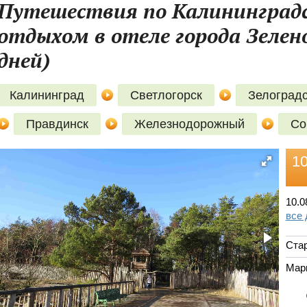
Путешествия по Калининградс
отдыхом в отеле города Зелено
дней)
Калининград
Светлогорск
Зелоград
Правдинск
Железнодорожный
Со
1
10.0
все
Стар
Мар