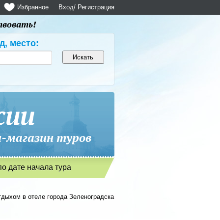
Избранное
Вход
/ Регистрация
твовать!
д, место:
сии
магазин туров
по дате начала тура
тдыхом в отеле города Зеленоградска