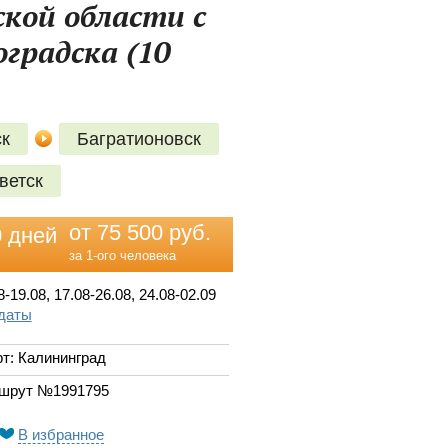
кой области с
градска (10
ск
Багратионовск
ветск
от 75 500 руб.
0 дней
за 1-ого человека
8-19.08, 17.08-26.08, 24.08-02.09
 даты
т: Калининград
шрут №1991795
В избранное