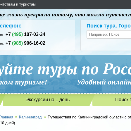
ентствам и туристам
 еще жизнь прекрасна потому, что можно путешес
елефон:
Поиск тура. Горо
+7
(495)
107-03-34
ел:
+7
(985)
906-16-02
ел:
уйте туры по Рос
сийском туризме! Удобный онлайн-
Экскурсии на 1 день
Поиск 
»
»
Главная
Калининград
Путешествия по Калининградской области с о
(10 дней)