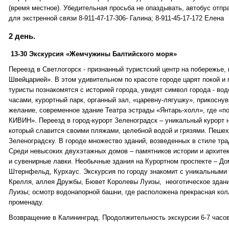
(время местное). Убедительная просьба не опаздывать, автобус отп
для экстренной связи 8-911-47-17-306- Галина; 8-911-45-17-172 Елена
2 день.
13-30 Экскурсия «Жемчужины Балтийского моря»
Переезд в Светлогорск - признанный туристский центр на побережье,
Швейцарией». В этом удивительном по красоте городе царят покой и 
туристы познакомятся с историей города, увидят символ города - в
часами, курортный парк, органный зал, «царевну-лягушку», прикосну
желание, современное здание Театра эстрады «Янтарь-холл», где «
КИВИН». Переезд в город-курорт Зеленоградск – уникальный курорт н
который славится своими пляжами, целебной водой и грязями. Пешехо
Зеленоградску. В городе множество зданий, возведенных в стиле тр
Среди невысоких двухэтажных домов – памятников истории и архите
и сувенирные лавки. Необычные здания на Курортном проспекте – До
Штернфельд, Курхаус. Экскурсия по городу знакомит с уникальными
Крелля, аллея Дружбы, Бювет Королевы Луизы, неоготическое здани
Луизы; осмотр водонапорной башни, где расположена прекрасная кол
променаду.
Возвращение в Калининград. Продолжительность экскурсии 6-7 час