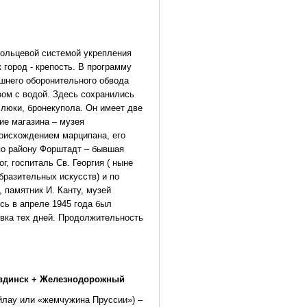
ольцевой системой укрепления
 город - крепость. В программу
шнего оборонительного обвода
вом с водой. Здесь сохранились
люки, бронекупола. Он имеет две
е магазина – музея
исхождением марципана, его
по району Форштадт – бывшая
, госпиталь Св. Георгия ( ныне
бразительных искусств) и по
 памятник И. Канту, музей
сь в апреле 1945 года был
овка тех дней. Продолжительность
равдинск + Железнодорожный
Эйлау или «жемчужина Пруссии») –