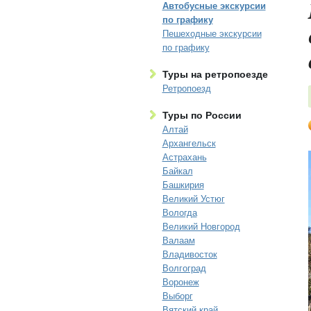
Автобусные экскурсии
по графику
Пешеходные экскурсии
по графику
Туры на ретропоезде
Ретропоезд
Туры по России
Алтай
Архангельск
Астрахань
Байкал
Башкирия
Великий Устюг
Вологда
Великий Новгород
Валаам
Владивосток
Волгоград
Воронеж
Выборг
Вятский край