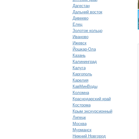
Дагестан
Дальний восток
Дивеево
Елец
Золотое кольцо
Иваново
Ижевск
Йошкар-Ола
Казань
Калининград
Калуга
Каргополь
Карелия
КавМинВоды
Коломна
Краснодарский край
Кострома
Крым экскурсионный
Липецк
Москва
Мурманск
Нижний Новгород