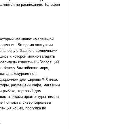
равляется по расписанию. Телефон
 который называют «маленькой
гармония. Во время экскурсии
одонапорную башню с солнечными
вшись к которой можно загадать
поселился» известный «Голосящий
а берегу Балтийского моря,
дная экскурсия по г.
адиционном для Европы ХIХ века.
ктуры, размещены кафе, магазины
м рыбака, торговый дом
 памятниками архитектуры: вилла
е Почтамта, сквер Королевы
лекция кошек, прогулка по
ов