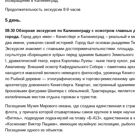
Возвращение в Калининград.
Продолжительность экскурсии 8-9 часов
5 день.
08-30 Обзорная экскурсия по Калининграду с осмотром главных
города.
Город двух имен – Кенигсберг и Калининград – реальный и м
два имени, уникален своей историей. Город был основан рыцарями Тев
Экскурсия знакомит с главными достопримечательностями: площадь 
скульптура «Борющиеся зубры» перед зданием бывшего Земельного с
I, драматический театр, кирха Королевы Луизы - ныне театр кукол, р
Амалиенау. Внешний осмотр Кафедрального Собора – памятника архит
находится мавзолей великого немецкого философа, уроженца Кенигс
по Рыбной деревне — этнографическому и торгово-ремесленному цен
архитектуру довоенного Кенигсберга. Квартал, застроенный зданиям
бронзовыми фигурами Шкипера с обезьянкой, Трактирщицы, является
излюбленным местом отдыха горожан и туристов.
Посещение Музея Мирового океана, где создана единственная в стра
флота, у причала которой отшвартованы самое крупное в мире научн
«Витязь», подводная лодка-музей на плаву «Б-413», единственное в 
«Космонавт Виктор Пацаев», имеющее музейную экспозицию, рыболо
Посещение одного из объектов.