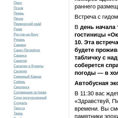
Орел
раннего размещ
Псков
Пермь
Встреча с гидом
Пенза
Приморский край
В
день начала т
Ржев
гостиницы «Ок
Ростов-на-Дону
Рязань
10. Эта встреч
Самара
будете прожив
Санкт-Петербург
Саранск
табличку с на
Саратов
соберется спра
Сахалин и Курилы
Селигер
погоды — в хо
Северный Кавказ
Сибирь
Автобусная эк
Смоленск
В 11:30 вас жде
Соловецкие острова
Сочи экскурсионный
«Здравствуй, П
Суздаль
времени. Вы см
Таруса
Тверь
памятники эпохи