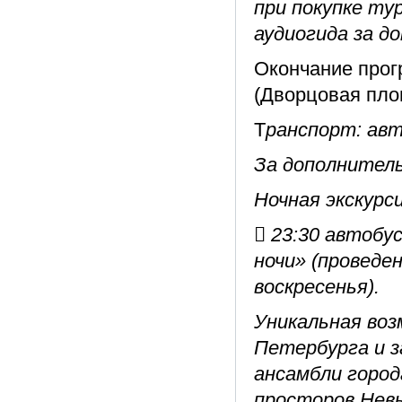
при покупке ту
аудиогида за до
Окончание прог
(Дворцовая пло
Т
ранспорт: авт
За дополнител
Ночная экскурс
 23:30 автобу
ночи» (проведе
воскресенья).
Уникальная во
Петербурга и 
ансамбли город
просторов Нев