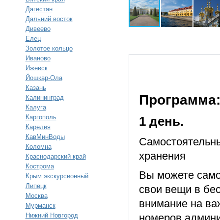
Дагестан
Дальний восток
Дивеево
Елец
Золотое кольцо
Иваново
Ижевск
Йошкар-Ола
Казань
Программа
Калининград
Калуга
Каргополь
1 день.
Карелия
КавМинВоды
Самостоятельны
Коломна
хранения
Краснодарский край
Кострома
Вы можете само
Крым экскурсионный
Липецк
свои вещи в бе
Москва
внимание на ва
Мурманск
Нижний Новгород
номеров админи