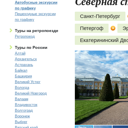
Северная с
Автобусные экскурсии
по графику
Пешеходные экскурсии
Санкт-Петербург
по графику
Петергоф
Э
Туры на ретропоезде
Ретропоезд
Екатерининский Дв
Туры по России
Алтай
Архангельск
Астрахань
Байкал
Башкирия
Великий Устюг
Вологда
Великий Новгород
Валаам
Владивосток
Волгоград
Воронеж
Выборг
Вятский край