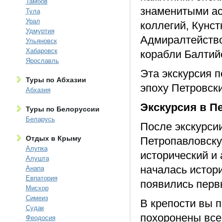
Тамбов
знаменитыми ас
Тула
Урал
коллегий, Кунст
Удмуртия
Адмиралтейство
Ульяновск
Хабаровск
корабли Балтий
Ярославль
Эта экскурсия п
Туры по Абхазии
эпоху Петровск
Абхазия
Экскурсия в П
Туры по Белоруссии
Беларусь
После экскурси
Отдых в Крыму
Петропавловску
Алупка
исторический и 
Алушта
началась истори
Анапа
Евпатория
появились перв
Мисхор
Симеиз
В крепости вы п
Судак
похоронены все 
Феодосия