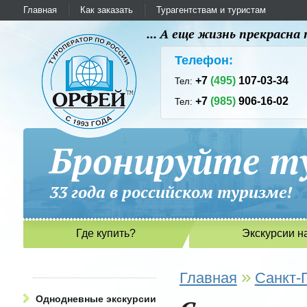
Главная
Как заказать
Турагентствам и туристам
... А еще жизнь прекрасн
Телефон:
+7
(495)
107-03-34
Тел:
+7
(985)
906-16-02
Тел:
Бронируйте ту
33 года в российском туриз
Где купить?
Экскурсии н
»
Главная
Санкт-
Однодневные экскурсии