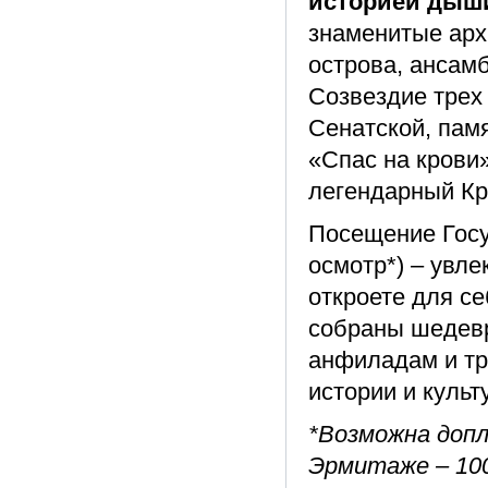
историей дыш
знаменитые арх
острова, ансам
Созвездие трех
Сенатской, пам
«Спас на крови»
легендарный Кр
Посещение Госу
осмотр*) – увле
откроете для се
собраны шедевр
анфиладам и тр
истории и культ
*Возможна допл
Эрмитаже – 100