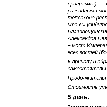
программа) — э
разводными мо
теплоходе-рест
что вы увидите
Благовещенский
Александра Нев
– мост Импера
всех гостей (б
К причалу и об
самостоятельн
Продолжительно
Стоимость уто
5 день.
Завтрак в гост