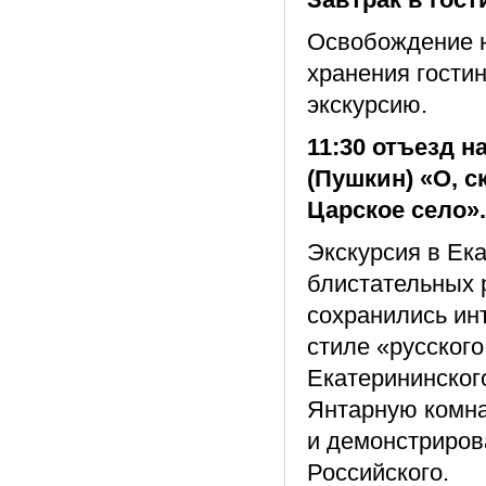
Освобождение н
хранения гости
экскурсию.
11:30 отъезд н
(Пушкин) «О, 
Царское село».
Экскурсия в Ек
блистательных 
сохранились ин
стиле «русског
Екатерининског
Янтарную комна
и демонстриров
Российского.