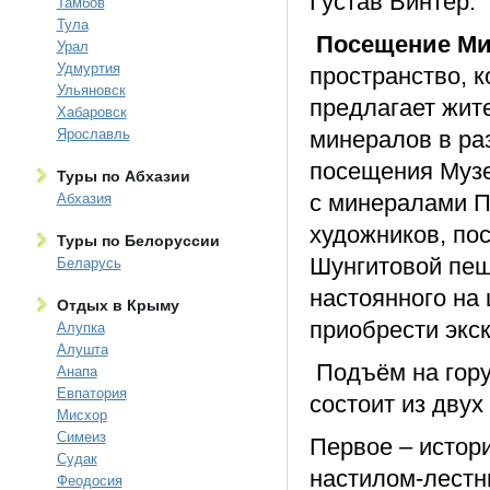
Густав Винтер.
Тамбов
Тула
Посещение Ми
Урал
Удмуртия
пространство, 
Ульяновск
предлагает жите
Хабаровск
Ярославль
минералов в ра
посещения Музе
Туры по Абхазии
с минералами П
Абхазия
художников, по
Туры по Белоруссии
Шунгитовой пещ
Беларусь
настоянного на
Отдых в Крыму
приобрести экс
Алупка
Алушта
Подъём на гору
Анапа
Евпатория
состоит из дву
Мисхор
Симеиз
Первое – истор
Судак
настилом-лестни
Феодосия