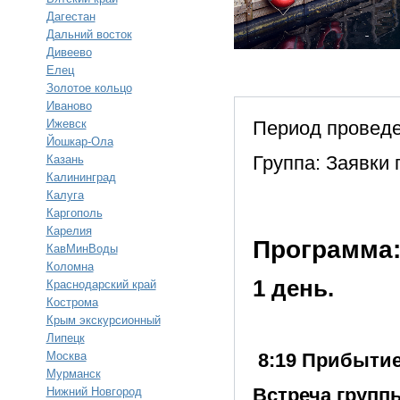
Дагестан
Дальний восток
Дивеево
Елец
Золотое кольцо
Иваново
Ижевск
Период проведе
Йошкар-Ола
Группа: Заявки 
Казань
Калининград
Калуга
Каргополь
Карелия
Программа
КавМинВоды
Коломна
1 день.
Краснодарский край
Кострома
Крым экскурсионный
Липецк
Москва
8:19 Прибытие 
Мурманск
Встреча группы
Нижний Новгород