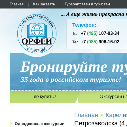
Главная
Как заказать
Турагентствам и туристам
... А еще жизнь прекрасн
Телефон:
+7
(495)
107-03-34
Тел:
+7
(985)
906-16-02
Тел:
Бронируйте ту
33 года в российском туриз
Где купить?
Экскурсии н
»
Главная
Карели
Петрозаводска (4 
Однодневные экскурсии