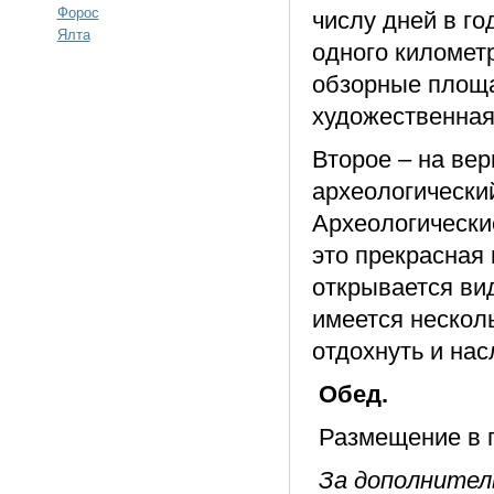
Форос
числу дней в г
Ялта
одного километ
обзорные площа
художественная
Второе – на ве
археологически
Археологически
это прекрасная
открывается ви
имеется нескол
отдохнуть и нас
Обед.
Размещение в г
За дополнител