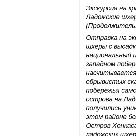
Экскурсия на к
Ладожские шхер
(Продолжительн
Отправка на эк
шхеры с высадк
национальный п
западном побер
насчитывается 
обрывистых ска
побережья само
острова на Лад
получились уни
этом районе бо
Остров Хонкаса
ладожских шхер