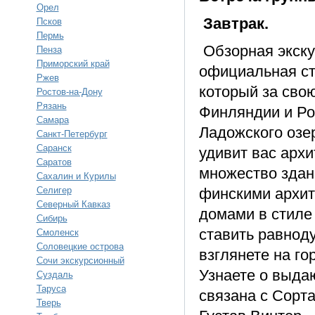
Орел
Завтрак.
Псков
Пермь
Обзорная экскур
Пенза
Приморский край
официальная ст
Ржев
который за сво
Ростов-на-Дону
Рязань
Финляндии и Рос
Самара
Ладожского озер
Санкт-Петербург
Саранск
удивит вас арх
Саратов
множество зда
Сахалин и Курилы
Селигер
финскими архит
Северный Кавказ
домами в стиле
Сибирь
ставить равнод
Смоленск
Соловецкие острова
взглянете на г
Сочи экскурсионный
Узнаете о выда
Суздаль
Таруса
связана с Сорта
Тверь