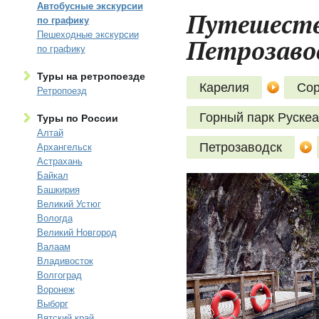
Автобусные экскурсии
Путешеств
по графику
Пешеходные экскурсии
Петрозавод
по графику
Туры на ретропоезде
Карелия
Сор
Ретропоезд
Горный парк Руске
Туры по России
Алтай
Петрозаводск
Архангельск
Астрахань
Байкал
Башкирия
Великий Устюг
Вологда
Великий Новгород
Валаам
Владивосток
Волгоград
Воронеж
Выборг
Вятский край