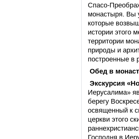
Спасо-Преображ
монастыря. Вы 
которые возвыш
истории этого м
территории мон
природы и архи
построенные в р
Обед в монаст
Экскурсия «Н
Иерусалима» яв
берегу Воскрес
освященный к с
церкви этого с
раннехристианс
Господня в Иер