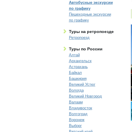
Автобусные экскурсии
по графику
Пешеходные экскурсии
по графику
Туры на ретропоезде
Ретропоезд
Туры по России
Алтай
Архангельск
Астрахань
Байкал
Башкирия
Великий Устюг
Вологда
Великий Новгород
Валаам
Владивосток
Волгоград
Воронеж
Выборг
Вятский край