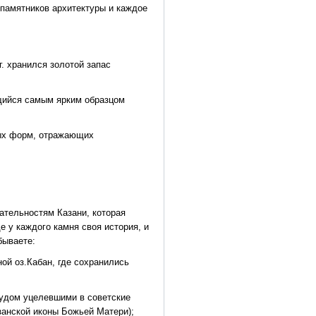
 памятников архитектуры и каждое
г. хранился золотой запас
ющийся самым ярким образцом
ных форм, отражающих
тельностям Казани, которая
е у каждого камня своя история, и
бываете:
ой оз.Кабан, где сохранились
чудом уцелевшими в советские
занской иконы Божьей Матери);