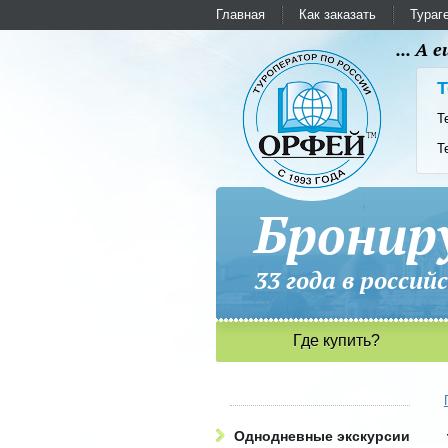
Главная
Как заказать
Тураг
... А
Т
Т
Т
Бронир
33 года в рос
Где купить?
Однодневные экскурсии