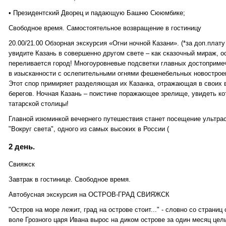
• Президентский Дворец и падающую Башню Сююмбике;
Свободное время. Самостоятельное возвращение в гостиницу
20.00/21.00 Обзорная экскурсия «Огни ночной Казани». (*за доп.плату
увидите Казань в совершенно другом свете – как сказочный мираж, 
переливается город! Многоуровневые подсветки главных достоприме
в изысканности с ослепительными огнями фешенебельных новостроек
Этот спор примиряет разделяющая их Казанка, отражающая в своих 
берегов. Ночная Казань – поистине поражающее зрелище, увидеть ко
татарской столицы!
Главной изюминкой вечернего путешествия станет посещение ультра
"Вокруг света", одного из самых высоких в России (
2 день.
Свияжск
Завтрак в гостинице. Свободное время.
Автобусная экскурсия на ОСТРОВ-ГРАД СВИЯЖСК
"Остров на море лежит, град на острове стоит..." - словно со страниц
воле Грозного царя Ивана вырос на диком острове за один месяц цел