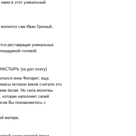
 нами в этот уникальный
 молился сам Иван Грозный;
дется реставрация уникальных
 лошадиной головой;
АСТЫРЬ (за доп.плату)
селился инок Филарет, ища
емисы испокон веков считали это
ким богам. Но сила молитвы
, которая наполняет своей
рсии Вы познакомитесь с
ей матери;
мовой части которой могут