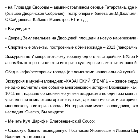
• на Площади Свободы – административном сердце Татарстана, где 
(бывшее Дворянское Собрание), Театр оперы и балета им.М.Джалиля,
С.Сайдашева, Кабинет Министров РТ и т.д.;
• Вы увидите:
• Дворец Земледельцев на Дворцовой площади и новую набережную (
• Спортивные объекты, построенные к Универсиаде – 2013 (панорамны
Экскурсия по Университетскому городку одного из старейших ВУЗов Ро
ансамбль которого является историко-культурным памятником нашей 
Обед в кафе/ресторанах города (с элементами национальной кухни)
Экскурсия в музей-заповедник «КАЗАНСКИЙ КРЕМЛЬ» – живое сердц
не одно волнительное событие многовековой истории! Возникший как
10-11 вв., наравне со своими могучими владыками не один раз менял 
уникальным комплексом архитектурных, археологических и историче
многовековую историю города. На территории музея-заповедника, вх
наследия Юнеско, Вы увидите:
• Мечеть Кул Шариф и Благовещенский Собор;
• Спасскую башню, возведенную Постником Яковлевым и Иваном Ши
Василия Блаженного;