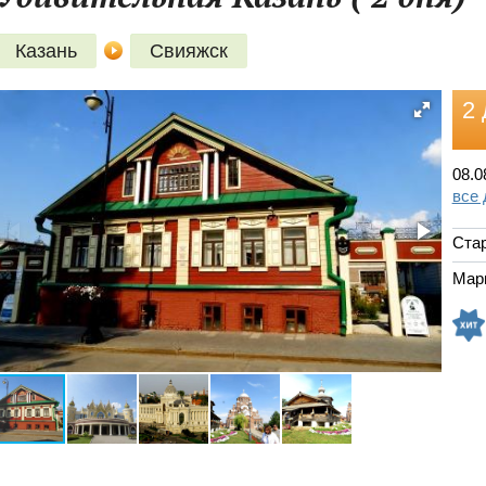
Казань
Свияжск
2 
08.0
все
Стар
Мар