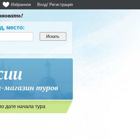
Избранное
Вход
/ Регистрация
твовать!
д, место:
сии
магазин туров
по дате начала тура