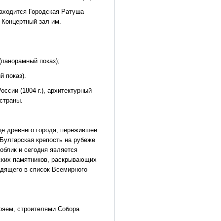
находится Городская Ратуша
 Концертный зал им.
панорамный показ);
й показ).
ссии (1804 г.), архитектурный
страны.
е древнего города, пережившее
 Булгарская крепость на рубеже
облик и сегодня является
ских памятников, раскрывающих
одящего в список Всемирного
ряем, строителями Собора