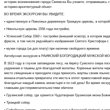
историю возникновения города Свияжска Вы узнаете, отправившись с
историко-архитектурный объект.
ВО ВРЕМЯ ЭКСКУРСИИ ВЫ УВИДИТЕ:
• единственную в Поволжье деревянную Троицкую церковь, в которой
• Никольскую церковь 1556 года постройки;
• Успенский Собор 1560 г. постройки (внешний осмотр), в котором ве
фресок, в том числе редчайшего изображения Святого Христофора с
• музеи города (за доп.плату) при наличии свободного времени
Автобусная экскурсия в РАИФСКИЙ БОГОРОДИЦКИЙ МУЖСКОЙ МОН
В 1613 году в глухом заповедном лесу, на берегу Сумского озера по
уединения и тишины для благодатной молитвы. Коренные жители чер
место священным и приходили сюда приносить жертвы своим язычес
монаха-отшельника превратила эти места в оплот православной веры
благодатью каждый камень монастыря и по сей день! Во время экску
главными достопримечательностями обители:
• Грузинский собор, где хранится Чудотворная Грузинская икона Божи
• Троицкий собор;
• Софийскую церковь – самую маленькую в Казанской епархии, в хра