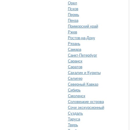
Орел
Псков
Пермь
Пенза
Приморский край
Ржев
Ростов-на-Дону
Рязань
Самара
Санкт-Петербург
Саранск
Саратов
Сахалин и Курилы
Селигер
Северный Кавказ
Сибирь
Смоленск
Соловецкие острова
Сочи экскурсионный
Суздаль
Таруса
Тверь