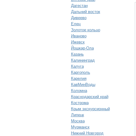
Дагестан
Дальний восток
Дивеево
Елец
Золотое кольцо
Иваново
Ижевск
Йошкар-Ола
Казань
Калининград
Калуга
Каргополь
Карелия
КавМинВоды
Коломна
Краснодарский край
Кострома
Крым экскурсионный
Липецк
Москва
Мурманск
Нижний Новгород