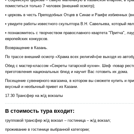
поместиться только 7 человек (внешний осмотр);
• церковь в честь Преподобных Отцев в Синае и Раифе избиенных (вн
• увидите работы известного скульптора В.Н. Савельева, который я
• познакомитесь с творчеством православного квартета "Притча", ла
европейских конкурсов.
Возвращение в Казань.
По трассе внешний осмотр «Храма всех религий»(не выходя из автоб
Обед с мастер-классом «Секреты татарской кухни». Шеф -повар рест
приготовления национальных блюд и научит Вас готовить их дома.
Посещение сувенирного магазина, в котором вы сможете купить и пр
вкусный и необычный привет из Казани.
17.30 Трансфер на ж/д вокзалы
В стоимость тура входит:
групповой трансфер ж/д вокзал – гостиница – ж/д вокзал;
проживание в гостинице выбранной категории;