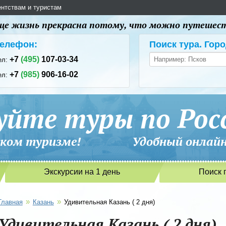
ентствам и туристам
 еще жизнь прекрасна потому, что можно путешес
елефон:
Поиск тура. Горо
+7
(495)
107-03-34
ел:
+7
(985)
906-16-02
ел:
уйте туры по Рос
сийском туризме! Удобный онлайн-
Экскурсии на 1 день
Поиск 
»
»
Главная
Казань
Удивительная Казань ( 2 дня)
Удивительная Казань ( 2 дня)