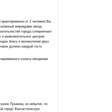
 гарантированно от 2 человек) Вы
осыпанный мириадами звезд,
чательностей города соперничают
 и развлекательных центров.
водах блеск и великолепие двух
торое должен каждый гость
современного колеса обозрения
 сказок Пушкина, из небытия, по
ый город! Фантастическую