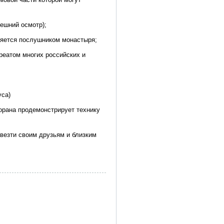
ешний осмотр);
вляется послушником монастыря;
уреатом многих российских и
уса)
орана продемонстрирует технику
ивезти своим друзьям и близким