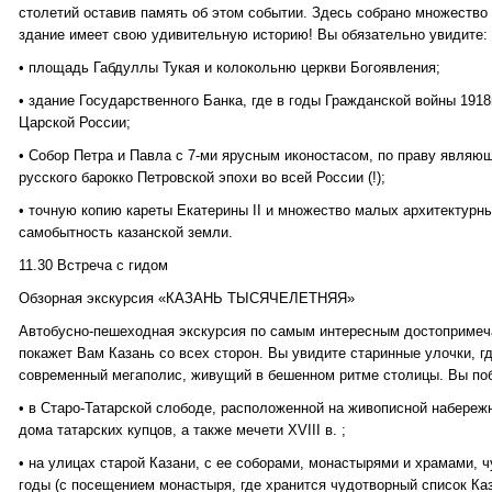
столетий оставив память об этом событии. Здесь собрано множество
здание имеет свою удивительную историю! Вы обязательно увидите:
• площадь Габдуллы Тукая и колокольню церкви Богоявления;
• здание Государственного Банка, где в годы Гражданской войны 1918
Царской России;
• Собор Петра и Павла с 7-ми ярусным иконостасом, по праву явля
русского барокко Петровской эпохи во всей России (!);
• точную копию кареты Екатерины II и множество малых архитектур
самобытность казанской земли.
11.30 Встреча с гидом
Обзорная экскурсия «КАЗАНЬ ТЫСЯЧЕЛЕТНЯЯ»
Автобусно-пешеходная экскурсия по самым интересным достопримеча
покажет Вам Казань со всех сторон. Вы увидите старинные улочки, гд
современный мегаполис, живущий в бешенном ритме столицы. Вы по
• в Старо-Татарской слободе, расположенной на живописной набережн
дома татарских купцов, а также мечети XVIII в. ;
• на улицах старой Казани, с ее соборами, монастырями и храмами, 
годы (с посещением монастыря, где хранится чудотворный список Ка