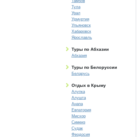
Тамбов
Тула
Урал
Удмуртия
Ульяновск
Хабаровск
Ярославль
Туры по Абхазии
Абхазия
Туры по Белоруссии
Беларусь
Отдых в Крыму
Алупка
Алушта
Анапа
Евпатория
Мисхор
Симеиз
Судак
Феодосия