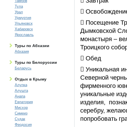
 Завтрак
Тамбов
Тула
 Освобождени
Урал
Удмуртия
 Посещение Тр
Ульяновск
Хабаровск
Дымковской Сло
Ярославль
монастыря – ве
Туры по Абхазии
Троицкого собор
Абхазия
 Обед
Туры по Белоруссии
 Уникальная и
Беларусь
Северной чернь
Отдых в Крыму
фирменного юве
Алупка
Алушта
уникальные изд
Анапа
изделия, позна
Евпатория
Мисхор
серебру, желаю
Симеиз
попробовать гр
Судак
Феодосия