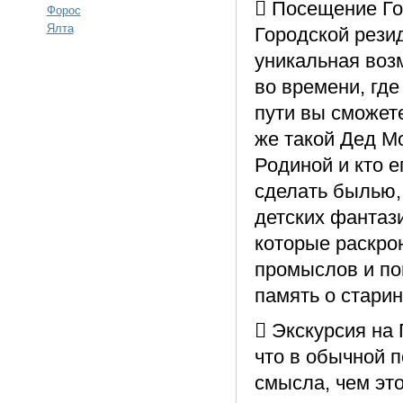
 Посещение Го
Форос
Ялта
Городской рези
уникальная воз
во времени, гд
пути вы сможете
же такой Дед М
Родиной и кто е
сделать былью,
детских фантаз
которые раскро
промыслов и по
память о старин
 Экскурсия на
что в обычной п
смысла, чем это