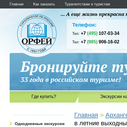
Главная
Как заказать
Турагентствам и туристам
... А еще жизнь прекрасн
Телефон:
+7
(495)
107-03-34
Тел:
+7
(985)
906-16-02
Тел:
Бронируйте ту
33 года в российском туриз
Где купить?
Экскурсии н
»
Главная
Арханг
в летние выходные
Однодневные экскурсии