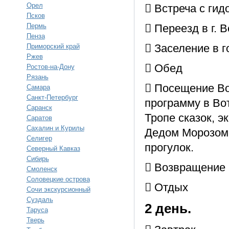
Орел
 Встреча с гид
Псков
Пермь
 Переезд в г. В
Пенза
 Заселение в г
Приморский край
Ржев
 Обед
Ростов-на-Дону
Рязань
 Посещение Во
Самара
Санкт-Петербург
программу в Во
Саранск
Тропе сказок, э
Саратов
Сахалин и Курилы
Дедом Морозом,
Селигер
прогулок.
Северный Кавказ
Сибирь
 Возвращение 
Смоленск
Соловецкие острова
 Отдых
Сочи экскурсионный
Суздаль
2 день.
Таруса
Тверь