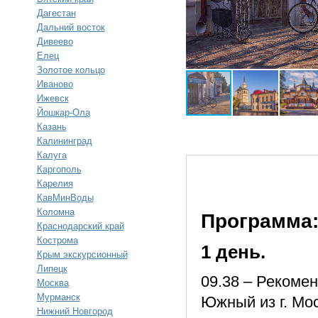
Дагестан
Дальний восток
Дивеево
Елец
Золотое кольцо
Иваново
Ижевск
Йошкар-Ола
Казань
Калининград
Калуга
Каргополь
Карелия
КавМинВоды
Коломна
Программа
Краснодарский край
Кострома
1 день.
Крым экскурсионный
Липецк
09.38 – Рекоме
Москва
Мурманск
Южный из г. Мо
Нижний Новгород