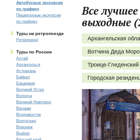
Автобусные экскурсии
Все лучшее
по графику
Пешеходные экскурсии
выходные (
по графику
Туры на ретропоезде
Архангельская обла
Ретропоезд
Вотчина Деда Моро
Туры по России
Алтай
Троице-Гледенский
Архангельск
Астрахань
Байкал
Городская резиден
Башкирия
Великий Устюг
Вологда
Великий Новгород
Валаам
Владивосток
Волгоград
Воронеж
Выборг
Вятский край