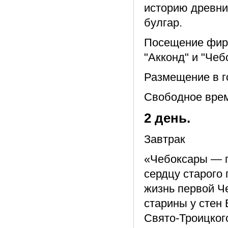
историю древни
булгар.
Посещение фирм
"Акконд" и "Чеб
Размещение в го
Свободное вре
2 день.
Завтрак
«Чебоксары — г
сердцу старого 
жизнь первой Ч
старины у стен
Свято-Троицког