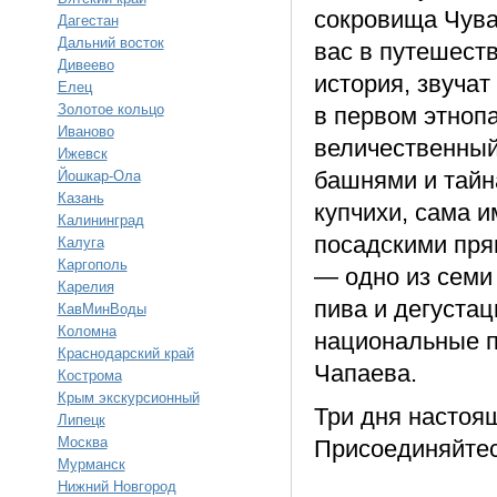
сокровища Чува
Дагестан
Дальний восток
вас в путешест
Дивеево
история, звуча
Елец
Золотое кольцо
в первом этноп
Иваново
величественный
Ижевск
башнями и тайн
Йошкар-Ола
Казань
купчихи, сама 
Калининград
посадскими пря
Калуга
Каргополь
— одно из семи
Карелия
пива и дегустац
КавМинВоды
Коломна
национальные п
Краснодарский край
Чапаева.
Кострома
Крым экскурсионный
Три дня настоя
Липецк
Москва
Присоединяйте
Мурманск
Нижний Новгород