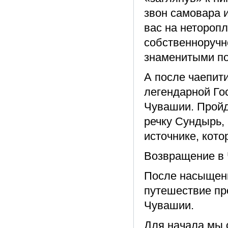
звон самовара 
вас на нетороп
собственноручн
знаменитыми по
А после чаепит
легендарной Го
Чувашии. Пройд
речку Сундырь, 
источнике, кото
Возвращение в 
После насыщен
путешествие пр
Чувашии.
Для начала мы о