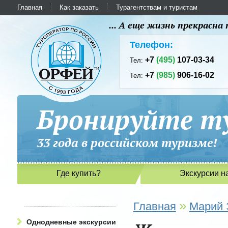
Главная
Как заказать
Турагентствам и туристам
... А еще жизнь прекрасн
Телефон:
+7
(495)
107-03-34
Тел:
+7
(985)
906-16-02
Тел:
Бронируйте ту
33 года в российском туриз
Где купить?
Экскурсии н
»
Главная
Марий 
Однодневные экскурсии