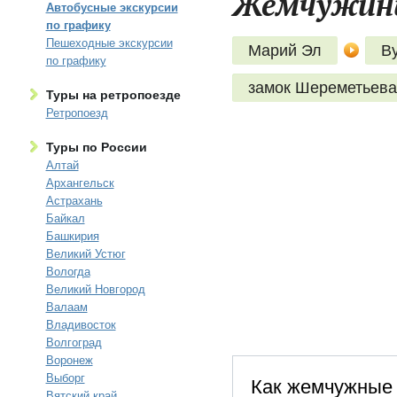
Жемчужины 
Автобусные экскурсии
по графику
Пешеходные экскурсии
Марий Эл
В
по графику
замок Шереметьева
Туры на ретропоезде
Ретропоезд
Туры по России
Алтай
Архангельск
Астрахань
Байкал
Башкирия
Великий Устюг
Вологда
Великий Новгород
Валаам
Владивосток
Волгоград
Воронеж
Выборг
Как жемчужные 
Вятский край