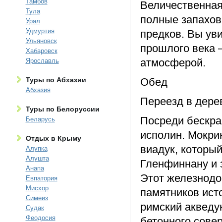
Тамбов
Величественная
Тула
полные запахов
Урал
Удмуртия
предков. Вы ув
Ульяновск
прошлого века 
Хабаровск
атмосферой.
Ярославль
Туры по Абхазии
Обед
Абхазия
Переезд в дере
Туры по Белоруссии
Посреди бескра
Беларусь
исполин. Мокри
Отдых в Крыму
виадук, который
Алупка
Алушта
Гленфиннану и 
Анапа
Этот железнодо
Евпатория
Мисхор
памятников ист
Симеиз
римский акведук
Судак
Феодосия
бетонного совер