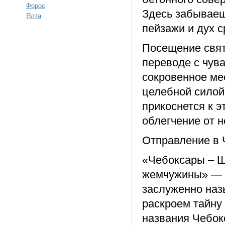
Форос
Здесь забываеш
Ялта
пейзажи и дух 
Посещение свят
переводе с чув
сокровенное мес
целебной силой
прикоснется к э
облегчение от н
Отправление в 
«Чебоксары – Ш
жемчужины» — о
заслуженно наз
раскроем тайну 
названия Чебок