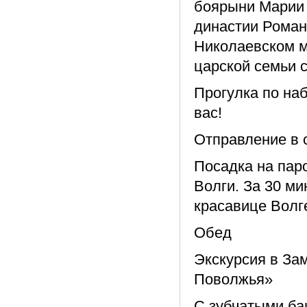
боярыни Марии 
династии Романо
Николаевском м
царской семьи 
Прогулка по на
вас!
Отправление в с
Посадка на паро
Волги. За 30 м
красавице Волг
Обед
Экскурсия в За
Поволжья»
С зубчатыми ба