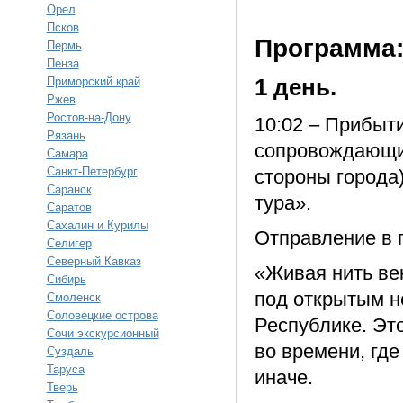
Орел
Псков
Программа
Пермь
Пенза
Приморский край
1 день.
Ржев
Ростов-на-Дону
10:02 – Прибыт
Рязань
сопровождающим
Самара
Санкт-Петербург
стороны города
Саранск
тура».
Саратов
Сахалин и Курилы
Отправление в 
Селигер
Северный Кавказ
«Живая нить ве
Сибирь
под открытым н
Смоленск
Соловецкие острова
Республике. Эт
Сочи экскурсионный
во времени, где
Суздаль
Таруса
иначе.
Тверь