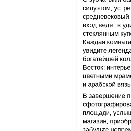
силуэтом, устр
средневековый 
вход ведет в у
стеклянным куп
Каждая комната
увидите легенд
богатейшей кол
Восток: интерь
цветными мрамо
и арабской вяз
В завершение п
сфотографирова
площади, услыш
магазин, приоб
забудьте непре