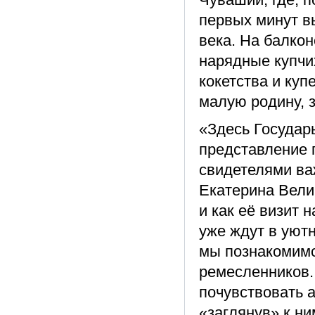
первых минут в
века. На балко
нарядные купчи
кокетства и куп
малую родину, 
«Здесь Государ
представление 
свидетелями ва
Екатерина Вели
и как её визит 
уже ждут в уют
мы познакомимс
ремесленников.
почувствовать 
«заглянув» к ни