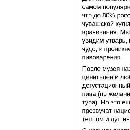
самом популярн
что до 80% росс
чувашской куль
врачевания. Мы
увидим утварь, 
чудо, и проник
пивоварения.
После музея на
ценителей и лю
дегустационный
пива (по желан
тура). Но это е
прозвучат наци
теплом и душев