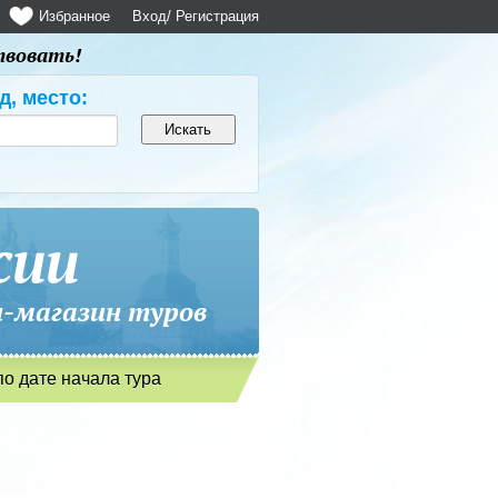
Избранное
Вход
/ Регистрация
твовать!
д, место:
сии
магазин туров
по дате начала тура