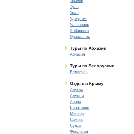
Тамбов
Тула
Урал
Удмуртия
Ульяновск
Хабаровск
Ярославль
Туры по Абхазии
Абхазия
Туры по Белоруссии
Беларусь
Отдых в Крыму
Алупка
Алушта
Анапа
Евпатория
Мисхор
Симеиз
Судак
Феодосия