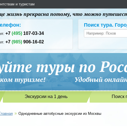
ентствам и туристам
 еще жизнь прекрасна потому, что можно путешес
елефон:
Поиск тура. Горо
+7
(495)
107-03-34
ел:
+7
(985)
906-16-02
ел:
уйте туры по Рос
сийском туризме! Удобный онлайн-
Экскурсии на 1 день
Поиск 
»
Главная
Однодневные автобусные экскурсии из Москвы