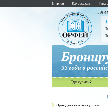
Главная
Как заказать
Тураг
... А
Т
Т
Т
Бронир
33 года в рос
Где купить?
Однодневные экскурсии