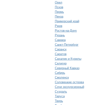
Орел
Псков
Пермь
Пенза
Приморский край
Ржев
Ростов-на-Дону
Рязань
Самара
Санкт-Петербург
Саранск
Саратов
Сахалин и Курилы
Селигер
Северный Кавказ
Сибирь
Смоленск
Соловецкие острова
Сочи экскурсионный
Суздаль
Таруса
Тверь