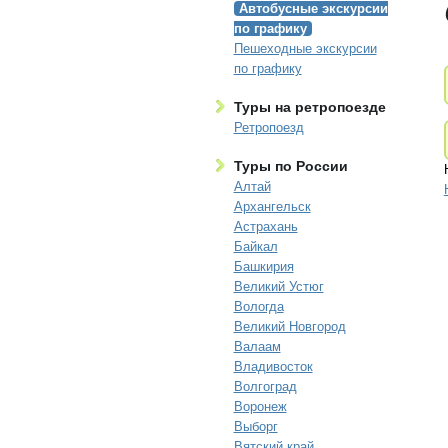
Автобусные экскурсии
по графику
Пешеходные экскурсии
по графику
Туры на ретропоезде
Ретропоезд
Туры по России
Алтай
Архангельск
Астрахань
Байкал
Башкирия
Великий Устюг
Вологда
Великий Новгород
Валаам
Владивосток
Волгоград
Воронеж
Выборг
Вятский край