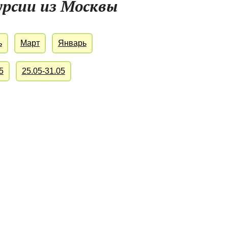
урсии из Москвы
ь
Март
Январь
5
25.05-31.05