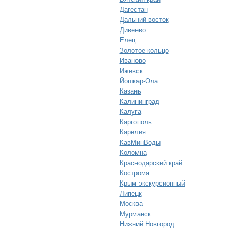
Дагестан
Дальний восток
Дивеево
Елец
Золотое кольцо
Иваново
Ижевск
Йошкар-Ола
Казань
Калининград
Калуга
Каргополь
Карелия
КавМинВоды
Коломна
Краснодарский край
Кострома
Крым экскурсионный
Липецк
Москва
Мурманск
Нижний Новгород