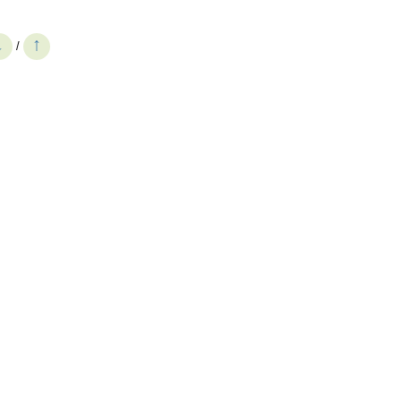
↓
↑
/