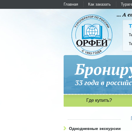
Главная
Как заказать
Тураг
... А
Т
Т
Т
Бронир
33 года в рос
Где купить?
Однодневные экскурсии