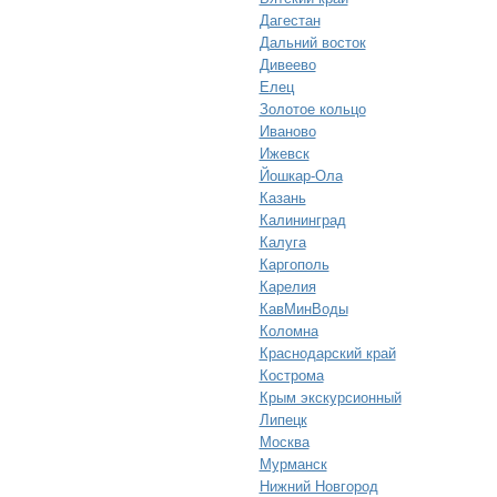
Дагестан
Дальний восток
Дивеево
Елец
Золотое кольцо
Иваново
Ижевск
Йошкар-Ола
Казань
Калининград
Калуга
Каргополь
Карелия
КавМинВоды
Коломна
Краснодарский край
Кострома
Крым экскурсионный
Липецк
Москва
Мурманск
Нижний Новгород