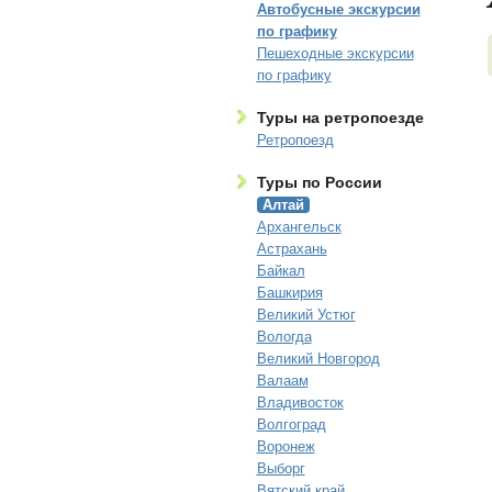
Автобусные экскурсии
по графику
Пешеходные экскурсии
по графику
Туры на ретропоезде
Ретропоезд
Туры по России
Алтай
Архангельск
Астрахань
Байкал
Башкирия
Великий Устюг
Вологда
Великий Новгород
Валаам
Владивосток
Волгоград
Воронеж
Выборг
Вятский край