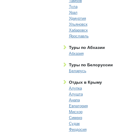
Тамбов
Тула
Урал
Удмуртия
Ульяновск
Хабаровск
Ярославль
Туры по Абхазии
Абхазия
Туры по Белоруссии
Беларусь
Отдых в Крыму
Алупка
Алушта
Анапа
Евпатория
Мисхор
Симеиз
Судак
Феодосия