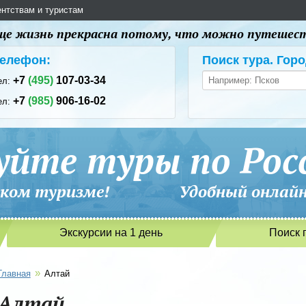
ентствам и туристам
 еще жизнь прекрасна потому, что можно путешес
елефон:
Поиск тура. Горо
+7
(495)
107-03-34
ел:
+7
(985)
906-16-02
ел:
уйте туры по Рос
сийском туризме! Удобный онлайн-
Экскурсии на 1 день
Поиск 
»
Главная
Алтай
Алтай