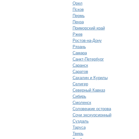
Орел
Псков
Пермь
Пенза
Приморский край
Ржев
Ростов-на-Дону
Рязань
Самара
Санкт-Петербург
Саранск
Саратов
Сахалин и Курилы
Селигер
Северный Кавказ
Сибирь
Смоленск
Соловецкие острова
Сочи экскурсионный
Суздаль
Таруса
Тверь