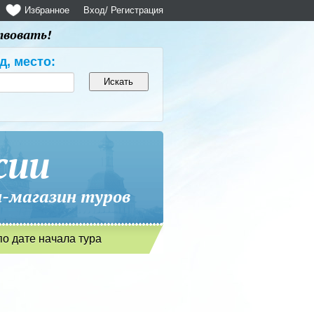
Избранное
Вход
/ Регистрация
твовать!
д, место:
сии
магазин туров
по дате начала тура