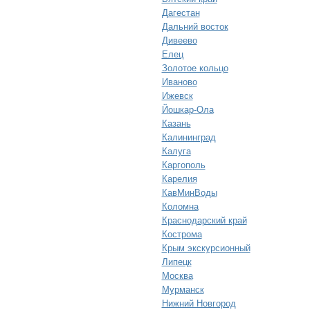
Дагестан
Дальний восток
Дивеево
Елец
Золотое кольцо
Иваново
Ижевск
Йошкар-Ола
Казань
Калининград
Калуга
Каргополь
Карелия
КавМинВоды
Коломна
Краснодарский край
Кострома
Крым экскурсионный
Липецк
Москва
Мурманск
Нижний Новгород