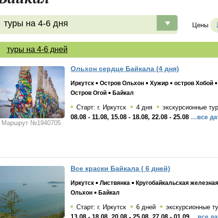
туры на 4-6 дня
Цены
туры на 4-6 дней
Ольхон сердце Байкала (4 дня)
Иркутск
Остров Ольхон
Хужир
остров Хобой
Остров Огой
Байкал
Старт: г. Иркутск
4 дня
экскурсионные ту
08.08 - 11.08, 15.08 - 18.08, 22.08 - 25.08
…все да
Маршрут №1940705
Все краски Байкала ( 6 дней)
Иркутск
Листвянка
Кругобайкальская железная
Ольхон
Байкал
Старт: г. Иркутск
6 дней
экскурсионные т
13.08 - 18.08, 20.08 - 25.08, 27.08 - 01.09
…все да