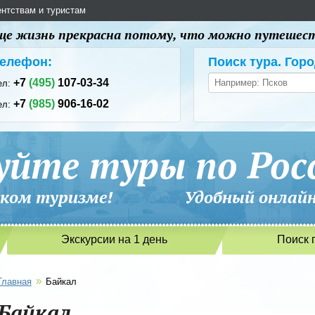
ентствам и туристам
 еще жизнь прекрасна потому, что можно путешес
елефон:
Поиск тура. Горо
+7
(495)
107-03-34
ел:
+7
(985)
906-16-02
ел:
уйте туры по Рос
сийском туризме! Удобный онлайн-
Экскурсии на 1 день
Поиск 
»
Главная
Байкал
Байкал