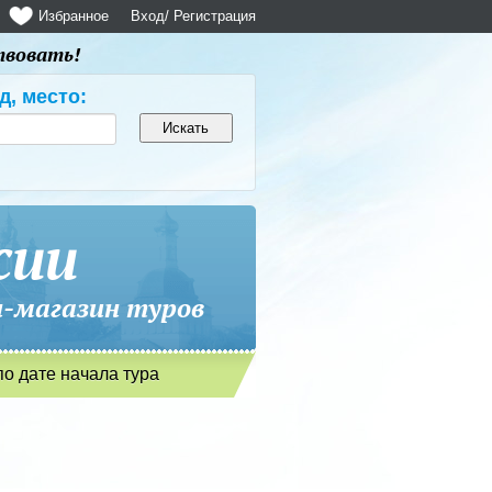
Избранное
Вход
/ Регистрация
твовать!
д, место:
сии
магазин туров
по дате начала тура