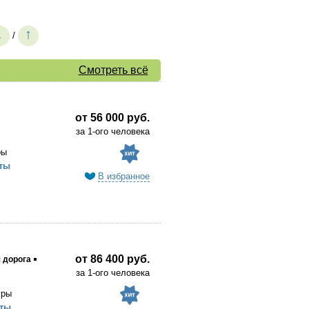
↓
↑
/
Смотреть всё
от 56 000 руб.
за 1-ого человека
ры
ты
В избранное
от 86 400 руб.
 дорога
за 1-ого человека
уры
ты