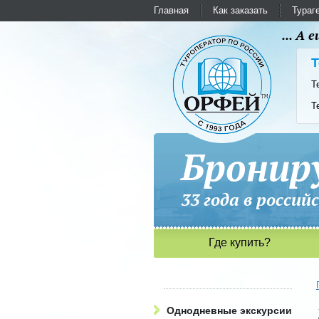
Главная
Как заказать
Тураг
... А
Т
Т
Т
Бронир
33 года в рос
Где купить?
Однодневные экскурсии