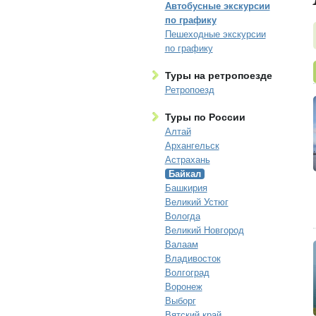
Автобусные экскурсии
по графику
Пешеходные экскурсии
по графику
Туры на ретропоезде
Ретропоезд
Туры по России
Алтай
Архангельск
Астрахань
Байкал
Башкирия
Великий Устюг
Вологда
Великий Новгород
Валаам
Владивосток
Волгоград
Воронеж
Выборг
Вятский край