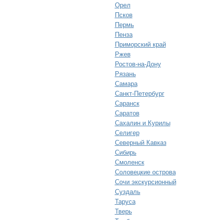
Орел
Псков
Пермь
Пенза
Приморский край
Ржев
Ростов-на-Дону
Рязань
Самара
Санкт-Петербург
Саранск
Саратов
Сахалин и Курилы
Селигер
Северный Кавказ
Сибирь
Смоленск
Соловецкие острова
Сочи экскурсионный
Суздаль
Таруса
Тверь